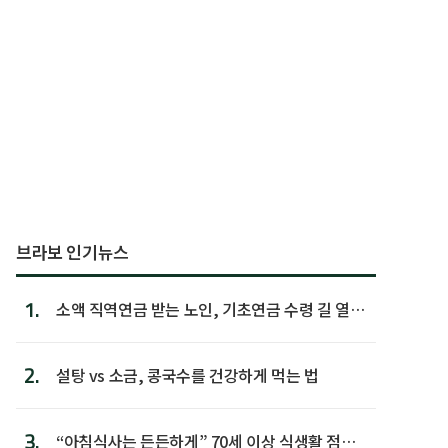
브라보 인기뉴스
1.
소액 직역연금 받는 노인, 기초연금 수령 길 열린
다
2.
설탕 vs 소금, 콩국수를 건강하게 먹는 법
3.
“아침식사는 든든하게” 70세 이상 식생활 점수