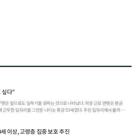
 싶다”
중 7명은 앞으로도 일하기를 원하는 것으로 나타났다. 희망 근로 연령은 평균
오래 근무한 일자리를 그만둔 나이는 평균 53세였다. 주된 일자리에서 물러난
의 현실이 통계로 확인됐다. 고령층 취업자 1012만 5000명 국가데이터
제활동인구조사 고령층 부가조사 결과’에 따르면 55~79세 인구는 1701만
 증가했다. 15세 이상 인구에서 차지하는 비중은
0세 이상, 고령층 집중 보호 추진