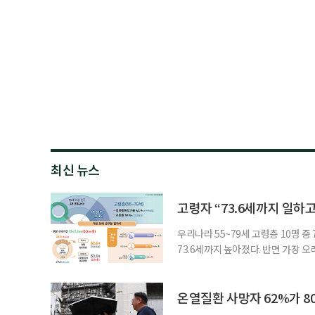
최신 뉴스
고령자 “73.6세까지 일하고
우리나라 55~79세 고령층 10명 
73.6세까지 높아졌다. 반면 가장 
뒤에도 상당 기간 일해야 하는 고령층
처가 5일 발표한 ‘2026년 5월 경
7000명으로, 1년 전보다 57만 명
온열질환 사망자 62%가 8