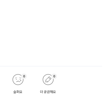
0
0
슬퍼요
더 궁금해요