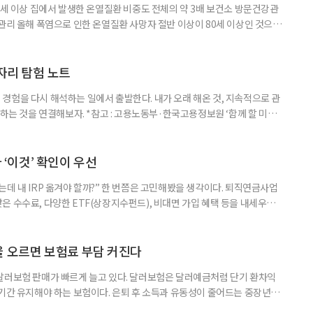
0세 이상 집에서 발생한 온열질환 비중도 전체의 약 3배 보건소 방문건강관
 관리 올해 폭염으로 인한 온열질환 사망자 절반 이상이 80세 이상인 것으로
 방문건강관리사업을 통해 80세 이상 고령자 보호를 추진한다. 6일 복지부
까지 질병관리청으로 신고된 온열질환자는 총 2441명으로 이 중 65세 이상
이상은 300명(12.3%)으로 집계됐다. 연령별 환자 수
일자리 탐험 노트
경험을 다시 해석하는 일에서 출발한다. 내가 오래 해온 것, 지속적으로 관
 하는 것을 연결해보자. *참고 : 고용노동부·한국고용정보원 ‘함께 할 미래
브라보 마이 라이프’ 재구성. STEP 1. 내 안의 재료 찾기 1. 무엇을 바꾸고
뀌면 좋겠다’고 느낀 일은? 1._______________
__________ ▷ 그중 내가 직접 해볼 만
다 ‘이것’ 확인이 우선
데 내 IRP 옮겨야 할까?” 한 번쯤은 고민해봤을 생각이다. 퇴직연금사업
은 수수료, 다양한 ETF(상장지수펀드), 비대면 가입 혜택 등을 내세우며
 높다고 해서 무조건 옮기는 것만이 정답은 아니다. 퇴직연금은 오랜 기간
 확인해야 할 사항이 있다. 수익률 광고, 먼저 기준부터 봐야 한다 금융회
눈에 잘 들어온다. 하지만 수익률 숫자는 기준에 따라달라질 수 있다.
율 오르면 보험료 부담 커진다
달러보험 판매가 빠르게 늘고 있다. 달러보험은 달러예금처럼 단기 환차익
장기간 유지해야 하는 보험이다. 은퇴 후 소득과 유동성이 줄어드는 중장년층
담과 중도해지 손실 가능성을 함께 살펴야 한다. 5일 보험연구원의 ‘고환율