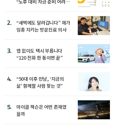
“노후 대비 자금 준비 어려
워”
2.
“새벽에도 달려갑니다” 재가
임종 지키는 방문진료 의사
3.
앱 없이도 택시 부릅니다
“120 전화 한 통이면 끝”
4.
“50대 이후 만남, ‘지금의
삶’ 함께할 사람 찾는 것”
5.
마이클 잭슨은 어떤 존재였
을까