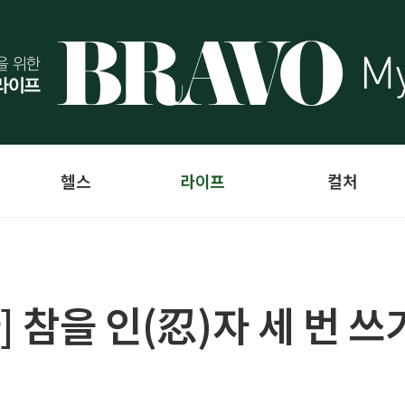
헬스
라이프
컬처
] 참을 인(忍)자 세 번 쓰