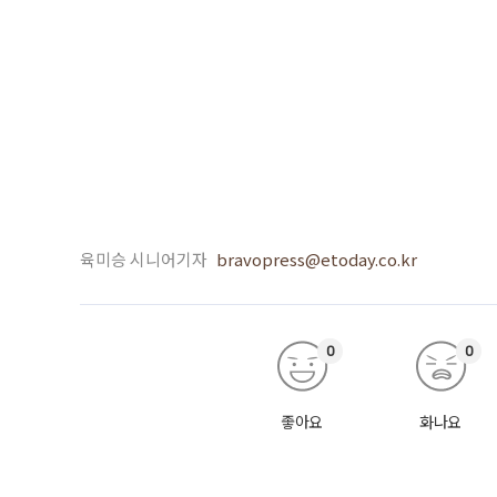
육미승 시니어기자
bravopress@etoday.co.kr
0
0
좋아요
화나요