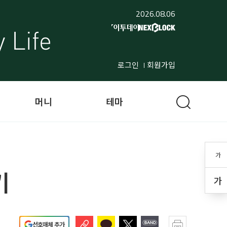
2026.08.06
로그인
회원가입
머니
테마
가
기
가
선호매체 추가