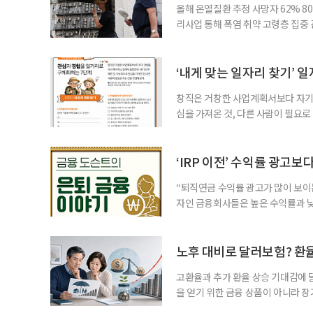
올해 온열질환 추정 사망자 62% 8
리사업 통해 폭염 취약 고령층 집중
나타났다. 이에 정부가 전국 보건소
에 따르면 5월 15일부터 이달 4일
고령층은 825명(33.8%), 80세 
‘내게 맞는 일자리 찾기’ 
창직은 거창한 사업계획서보다 자기 
심을 가져온 것, 다른 사람이 필요로
for 5060 창직사례집’을 바탕으로 ‘
싶었나요? ▷ 내가 살아오며 ‘이렇게 바
2._______________ 3._____
‘IRP 이전’ 수익률 광고보
“퇴직연금 수익률 광고가 많이 보이는
자인 금융회사들은 높은 수익률과 낮
가입자를 유치한다. 하지만 수익률이
운용하는 자금인 만큼, 광고보다 먼저
사들이 내세우는 퇴직연금 수익률은 
노후 대비로 달러보험? 환
고환율과 추가 환율 상승 기대감에 
을 얻기 위한 금융 상품이 아니라 
이라면 환율 상승에 따른 보험료 부