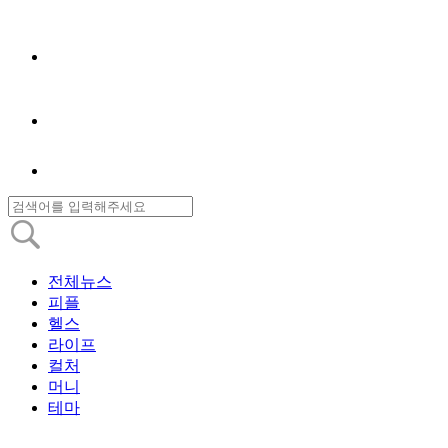
전체뉴스
피플
헬스
라이프
컬처
머니
테마