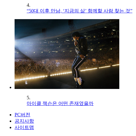
4.
“50대 이후 만남, ‘지금의 삶’ 함께할 사람 찾는 것”
5.
마이클 잭슨은 어떤 존재였을까
PC버전
공지사항
사이트맵