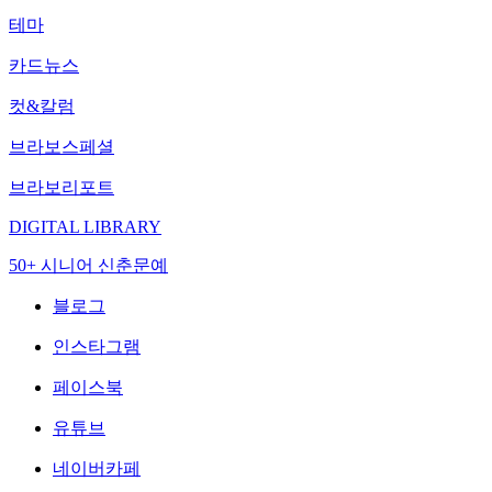
테마
카드뉴스
컷&칼럼
브라보스페셜
브라보리포트
DIGITAL LIBRARY
50+ 시니어 신춘문예
블로그
인스타그램
페이스북
유튜브
네이버카페