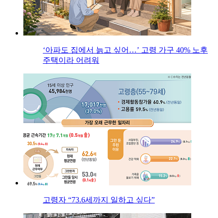
‘아파도 집에서 늙고 싶어…’ 고령 가구 40% 노후
주택이라 어려워
고령자 “73.6세까지 일하고 싶다”