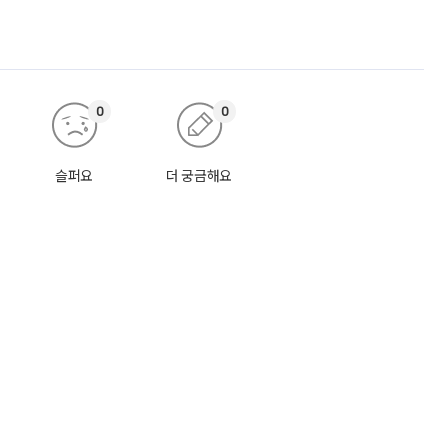
0
0
슬퍼요
더 궁금해요