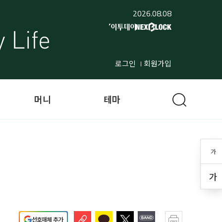
2026.08.08
로그인
회원가입
머니
테마
가
가
선호매체 추가