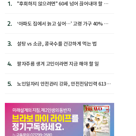
1.
"후회하지 않으려면" 60세 넘어 끊어내야 할 사
람 1위
2.
‘아파도 집에서 늙고 싶어…’ 고령 가구 40% 노
후 주택이라 어...
3.
설탕 vs 소금, 콩국수를 건강하게 먹는 법
4.
팔자주름 생겨 고민이라면 지금 해야 할 일
5.
노인일자리 안전관리 강화, 안전전담인력 613명
첫 배치