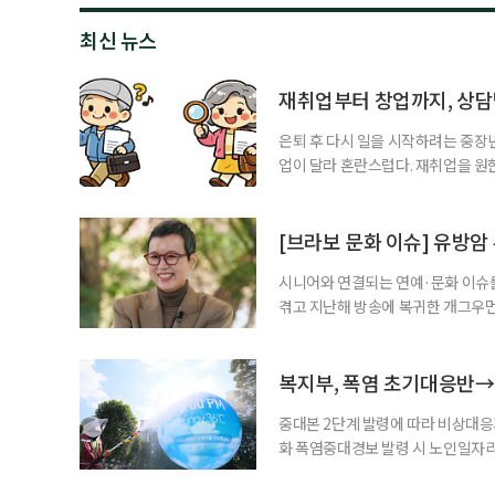
최신 뉴스
재취업부터 창업까지, 상
은퇴 후 다시 일을 시작하려는 중장
업이 달라 혼란스럽다. 재취업을 
여성새로일하기센터, 사회참여와 소
자신의 상황에 맞는 지원기관을 알고
준비부터 구직 수당까지 고용노동부
[브라보 문화 이슈] 유방암
업 지원 계획을 세
시니어와 연결되는 연예·문화 이슈를
겪고 지난해 방송에 복귀한 개그우먼
나 최근 개그맨 김영철의 유튜브 채
길을 끌었다. 투병 이후에도 자신의 
까. 오랜 방송 생활 뒤 전해진 투병
복지부, 폭염 초기대응반→
중대본 2단계 발령에 따라 비상대응기
화 폭염중대경보 발령 시 노인일자
초기대응반을 ‘폭염대응 비상대책본부