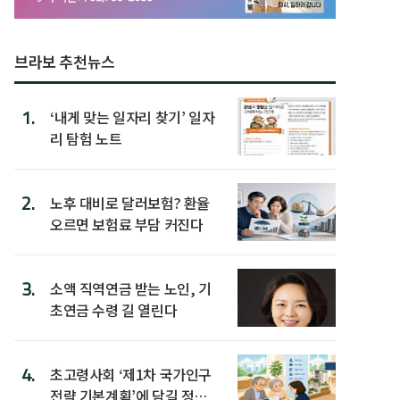
브라보 추천뉴스
1.
‘내게 맞는 일자리 찾기’ 일자
리 탐험 노트
2.
노후 대비로 달러보험? 환율
오르면 보험료 부담 커진다
3.
소액 직역연금 받는 노인, 기
초연금 수령 길 열린다
4.
초고령사회 ‘제1차 국가인구
전략 기본계획’에 담길 정책