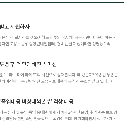
담받고 지원하자
년은 막상 일자리를 찾으려 해도 정부와 지자체, 공공기관마다 운영하는 사
원한다면 고용노동부 중장년내일센터, 경력 단절 여성이라면 성평등가족부
득을 함께 원한다면 보건복지부 노인일자리사업이 출발점이 될 수 있다.
 활용하는 것만으로도 새로운 일을 시작하는 문턱이 훨씬 낮아진다. 취업
 국민취업지원제도 구직활동이 쉽지 않은 사람을 위한 제도다. 개인별 취
 투병 후 더 단단해진 박미선
, ‘브라보 마이 라이프’의 시선으로 짚어봅니다. 왜 떴을까? 유방암 투병을
 박미선이 더욱 단단해진 모습으로 대중의 공감과 응원을 받고 있다. 그러
널에 출연한 그는 방송 활동을 그만하라는 악성 댓글을 받았다고 고백해 눈
삶을 이어가고 있는 박미선은 왜 이전보다 더 큰 관심과 사랑을 받고 있을
 소식 박미선은 재치 있는 말솜씨와 공감 능력으로
‘폭염대응 비상대책본부’ 격상 대응
구 설치 및 운영 폭염 중대본 해제 시까지 24시간 운영, 취약계층 보호 강
리 실외활동 전면 중단 전국적으로 폭염이 확대·장기화하면서 정부가 기존
’로 격상했다. 7일 보건복지부에 따르면 정은경 장관 주재로 폭염 대응