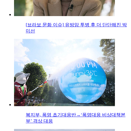
[브라보 문화 이슈] 유방암 투병 후 더 단단해진 박
미선
복지부, 폭염 초기대응반→‘폭염대응 비상대책본
부’ 격상 대응