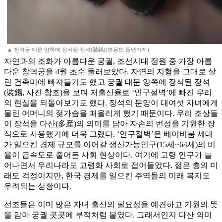
▲ 창덕궁 대문 양쪽에 장식된 장석(裝錫)(변용도 동년기자)
자연과의 조화가 아름다운 궁궐, 조선시대 정원 중 가장 아름
다운 창덕궁을 4월 초순 둘러보았다. 자연의 지형을 그대로 살
린 건축미에 빠져들기도 했고 궁궐 대문 양쪽에 장식된 장석
(裝錫, 사진 참조)을 보며 저출산율로 ‘인구절벽’에 빠진 우리
의 현실을 되돌아보기도 했다. 장석의 문양이 대여섯 자녀에게
물린 어머니의 젖가슴을 떠올리게 했기 때문이다. 우리 조상들
이 장석을 다산(多産)의 의미를 담아 자손의 번성을 기원한 장
식으로 사용했기에 더욱 그랬다. ‘인구절벽’은 베이비붐 세대
가 일으킨 경제 규모를 이어갈 생산가능인구(15세~64세)의 비
율이 급속도로 줄어든 사회 현상이다. 여기에 고령 인구가 늘
어나면서 우리나라도 고령화 사회로 접어들었다. 젊은 층의 미
래도 걱정이지만, 한국 경제를 일으킨 주역들의 미래 복지도
우려되는 상황이다.
선조들은 이미 많은 자녀 출산의 필요성을 예견하고 기원의 뜻
을 담아 궁궐 곳곳에 부적처럼 붙였다. 그래서인지 다산 의미