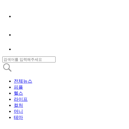
전체뉴스
피플
헬스
라이프
컬처
머니
테마