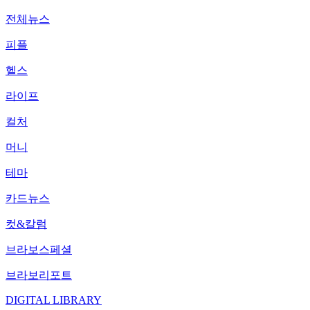
전체뉴스
피플
헬스
라이프
컬처
머니
테마
카드뉴스
컷&칼럼
브라보스페셜
브라보리포트
DIGITAL LIBRARY