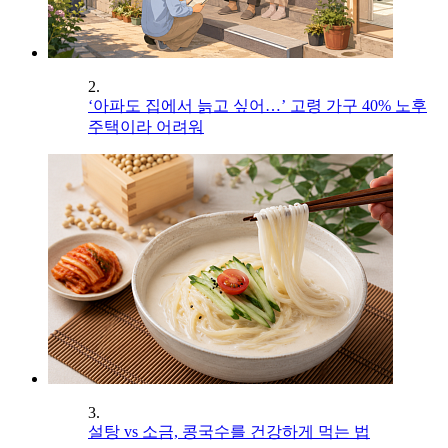
2.
‘아파도 집에서 늙고 싶어…’ 고령 가구 40% 노후
주택이라 어려워
3.
설탕 vs 소금, 콩국수를 건강하게 먹는 법