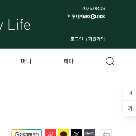
2026.08.08
로그인
회원가입
머니
테마
가
가
선호매체 추가