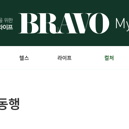
헬스
라이프
컬처
 동행