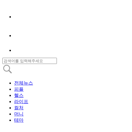
전체뉴스
피플
헬스
라이프
컬처
머니
테마