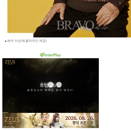
▲배우 이순재(컬처마인 제공)