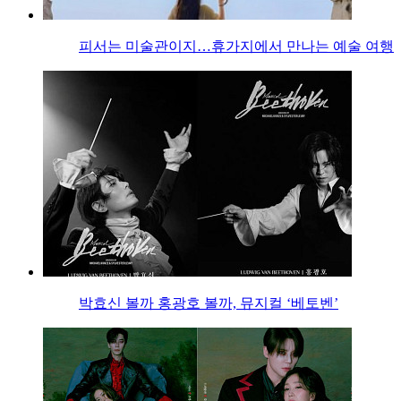
피서는 미술관이지…휴가지에서 만나는 예술 여행
박효신 볼까 홍광호 볼까, 뮤지컬 ‘베토벤’