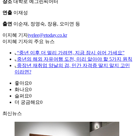
장소
대학로 예그린씨어터
연출
이재성
출연
이순재, 정영숙, 장용, 오미연 등
이지혜 기자
jyelee@etoday.co.kr
이지혜 기자의 주요 뉴스
⌞
“중년 이후 더 멀리 가려면, 지금 잠시 쉬어 가세요”
⌞
중년의 해외 자유여행 도전, 미리 알아야 할 5가지 원칙
⌞
중장년 재취업 양날의 검, 민간 자격증 딸지 말지 고민
이라면?
좋아요
0
화나요
0
슬퍼요
0
더 궁금해요
0
최신뉴스