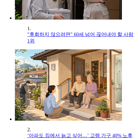
1.
"후회하지 않으려면" 60세 넘어 끊어내야 할 사람
1위
2.
‘아파도 집에서 늙고 싶어…’ 고령 가구 40% 노후