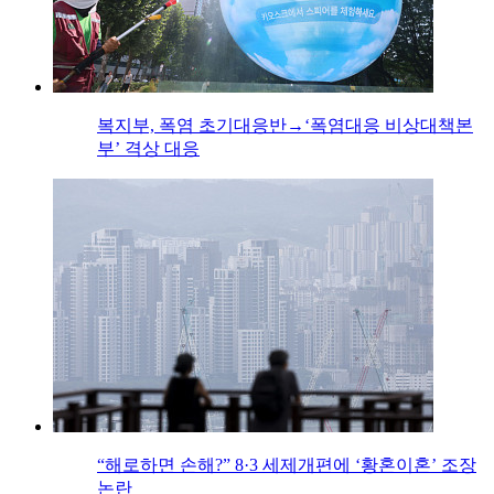
복지부, 폭염 초기대응반→‘폭염대응 비상대책본
부’ 격상 대응
“해로하면 손해?” 8·3 세제개편에 ‘황혼이혼’ 조장
논란