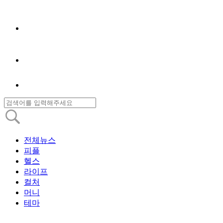
전체뉴스
피플
헬스
라이프
컬처
머니
테마