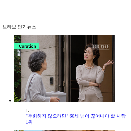
브라보 인기뉴스
1.
"후회하지 않으려면" 60세 넘어 끊어내야 할 사람
1위