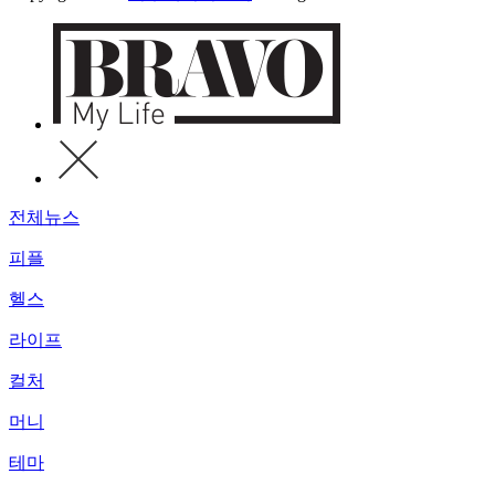
전체뉴스
피플
헬스
라이프
컬처
머니
테마