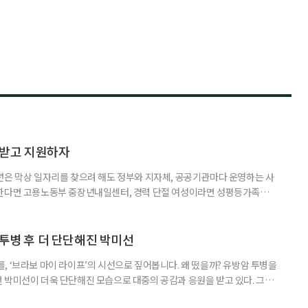
담받고 지원하자
년은 막상 일자리를 찾으려 해도 정부와 지자체, 공공기관마다 운영하는 사
원한다면 고용노동부 중장년내일센터, 경력 단절 여성이라면 성평등가족부
득을 함께 원한다면 보건복지부 노인일자리사업이 출발점이 될 수 있다.
 활용하는 것만으로도 새로운 일을 시작하는 문턱이 훨씬 낮아진다. 취업
 국민취업지원제도 구직활동이 쉽지 않은 사람을 위한 제도다. 개인별 취
 투병 후 더 단단해진 박미선
, ‘브라보 마이 라이프’의 시선으로 짚어봅니다. 왜 떴을까? 유방암 투병을
 박미선이 더욱 단단해진 모습으로 대중의 공감과 응원을 받고 있다. 그러
널에 출연한 그는 방송 활동을 그만하라는 악성 댓글을 받았다고 고백해 눈