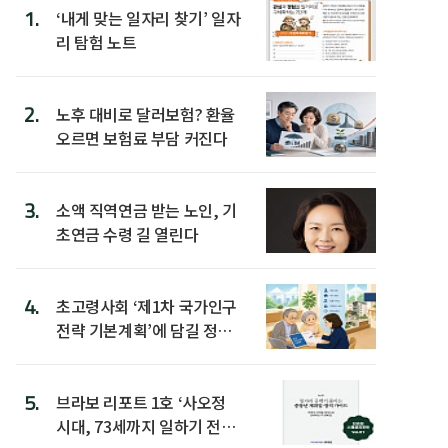
1.
‘내게 맞는 일자리 찾기’ 일자
리 탐험 노트
2.
노후 대비로 달러보험? 환율
오르면 보험료 부담 커진다
3.
소액 직역연금 받는 노인, 기
초연금 수령 길 열린다
4.
초고령사회 ‘제1차 국가인구
전략 기본계획’에 담길 정책
은
5.
브라보 리포트 1호 ‘사오정
시대, 73세까지 일하기 전략’