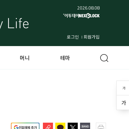
2026.08.08
로그인
회원가입
머니
테마
가
가
선호매체 추가