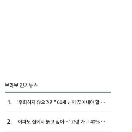
브라보 인기뉴스
1.
"후회하지 않으려면" 60세 넘어 끊어내야 할 사
람 1위
2.
‘아파도 집에서 늙고 싶어…’ 고령 가구 40% 노
후 주택이라 어...