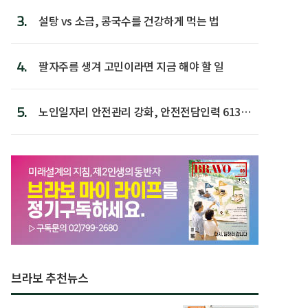
3.
설탕 vs 소금, 콩국수를 건강하게 먹는 법
4.
팔자주름 생겨 고민이라면 지금 해야 할 일
5.
노인일자리 안전관리 강화, 안전전담인력 613명
첫 배치
브라보 추천뉴스