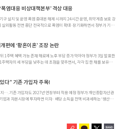
삶을 이어가고 있는 박미선은 왜 이전보다 더 큰 관심과 사랑을 받고 있을
 소식 박미선은 재치 있는 말솜씨와 공감 능력으로
‘폭염대응 비상대책본부’ 격상 대응
구 설치 및 운영 폭염 중대본 해제 시까지 24시간 운영, 취약계층 보호 강
리 실외활동 전면 중단 전국적으로 폭염이 확대·장기화하면서 정부가 기존
’로 격상했다. 7일 보건복지부에 따르면 정은경 장관 주재로 폭염 대응
본부를 구성·운영하기로 했다. 이번 조치는 지난 2일 폭염 중앙재난안전대
령된 이후에도 폭염이 전국적으로 확대되고 장기화한 데 따른 것이다. 기존에
제개편에 ‘황혼이혼’ 조장 논란
뒤 1주택 혜택 가능 존재 해로에 노후 부담 증가 막아야 정부가 3일 발표한
주택자의 세 부담을 낮추는 데 초점을 맞추면서, 각각 집 한 채를 보유한
것보다 이혼이 경제적으로 유리해질 수 있다는 분석이 나온다. 종합부동산
1주택 공제와 세액공제 적용 여부는 부부를 하나의 세대로 묶어 판단한다. 부
 세대가 두 채를 가진 것으로 보지만, 실제 이혼해 주거와 생계를 분
수 있다” 기존 가입자 주목!
폐지…. 기존 가입자도 2027년 연장부터 적용 예정 정부가 개인종합자산관
내 기업과 자본시장에 투자하면 이자· 배당 소득을 전액 비과세하는 ‘생산적
소득 이하 청년에게는 납입액의 10%를 소득공제 해주는 방안도 추진한다. 다만
 주목해야 한다. 그동안 사용하지 않고 쌓아둔 ISA 납입한도가 사라질 수 있
개편안이 국회 통과 후 그대로 시행된다면 법 시행 전 본