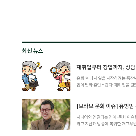
최신 뉴스
재취업부터 창업까지, 상
은퇴 후 다시 일을 시작하려는 중장
업이 달라 혼란스럽다. 재취업을 
여성새로일하기센터, 사회참여와 소
자신의 상황에 맞는 지원기관을 알고
준비부터 구직 수당까지 고용노동부
[브라보 문화 이슈] 유방암
업 지원 계획을 세
시니어와 연결되는 연예·문화 이슈를
겪고 지난해 방송에 복귀한 개그우먼
나 최근 개그맨 김영철의 유튜브 채