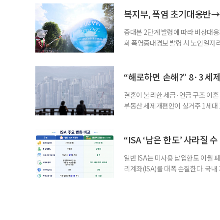
길을 끌었다. 투병 이후에도 자신의 
까. 오랜 방송 생활 뒤 전해진 투병
복지부, 폭염 초기대응반→
중대본 2단계 발령에 따라 비상대응기
화 폭염중대경보 발령 시 노인일자
초기대응반을 ‘폭염대응 비상대책본부
긴급회의를 열고 폭염대응 비상대책
책본부(중대본) 2단계(심각)가 발
“해로하면 손해?” 8·3 세
운영
결혼이 불리한 세금·연금 구조 이혼 
부동산 세제개편안이 실거주 1세대 1
고령 부부에게는 혼인을 유지하는 
세는 개인별로 부과하지만, 1세대 
부가 각자 집 한 채씩을 보유하면 한
“ISA ‘남은 한도’ 사라질 
일반 ISA는 미사용 납입한도 이월 
리계좌(ISA)를 대폭 손질한다. 국
금융 ISA’를 새로 만들고, 일정 
기존 ISA 가입자라면 이번 개편안에
기 때문이다. 지난 3일 발표된 세제