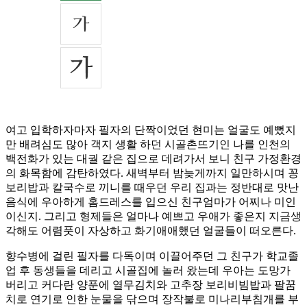
여고 입학하자마자 필자의 단짝이었던 현미는 얼굴도 예뻤지
만 배려심도 많아 객지 생활 하던 시골촌뜨기인 나를 인천의
백전화가 있는 대궐 같은 집으로 데려가서 보니 친구 가정환경
의 화목함에 감탄하였다. 새벽부터 밤늦게까지 일만하시며 꽁
보리밥과 칼국수로 끼니를 때우던 우리 집과는 정반대로 맛난
음식에 우아하게 홈드레스를 입으신 친구엄마가 어찌나 미인
이신지. 그리고 형제들은 얼마나 예쁘고 우애가 좋은지 지금생
각해도 어렴풋이 자상하고 화기애애했던 얼굴들이 떠오른다.
향수병에 걸린 필자를 다독이며 이끌어주던 그 친구가 학교졸
업 후 동생들을 데리고 시골집에 놀러 왔는데 우아는 도망가
버리고 커다란 양푼에 열무김치와 고추장 보리비빔밥과 팔꿈
치로 연기로 인한 눈물을 닦으며 장작불로 미나리부침개를 부