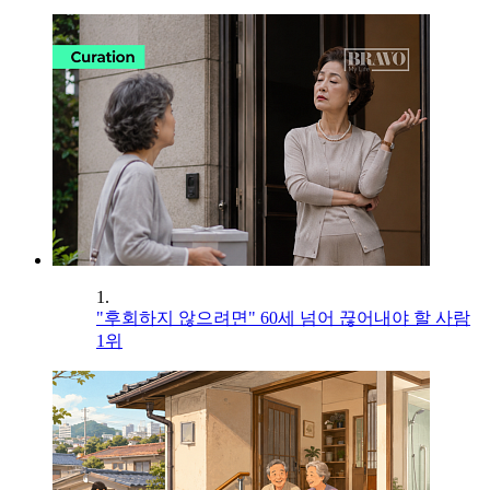
1.
"후회하지 않으려면" 60세 넘어 끊어내야 할 사람
1위