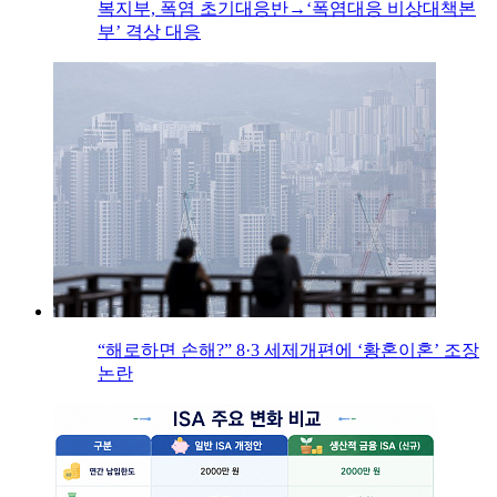
복지부, 폭염 초기대응반→‘폭염대응 비상대책본
부’ 격상 대응
“해로하면 손해?” 8·3 세제개편에 ‘황혼이혼’ 조장
논란