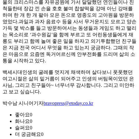
울의 크리스마스를 자유공원에 가서 달달했던 연인들이나 친
척들한테 장갑 낀 손을 호호 불며 찹쌀떡을 강매 아닌 강매를
하며 한 개 한 개 팔아 모은 돈으로 영종도의 고아원을 방문하
였었다.과일과 과자 음료수 등을 사서 무거운지도 모르고 양손
가득 몇 박스를 들고 방문하여서는 동생들과 게임도 하고 떨리
는 목소리로 ‘과수원길’을 함께 부르고 또 어린동생들에게 재
롱도 부리고 함께 놀며 좋은 일을 하자고 의기투합했던 친구들
은 지금 전국 어디서 무엇을 하고 있는지 궁금하다. 그때의 작
은 마음으로 요즘엔 독거어르신께 안부전화를 드리며 삶의 소
통을 시작하고 있다.
백세시대인생의 굴레를 멋지게 채색하며 살다보니 풋풋했던
여고시절은 삶의 밑거름이 되어주고 인생의 버팀목이었던 은
사님, 그리고 친구들아~ 너무너무 감사합니다. 그리고 미안하
고 보고 싶습니다.
박수남 시니어기자
bravopress@etoday.co.kr
좋아요
0
화나요
0
슬퍼요
0
더 궁금해요
0