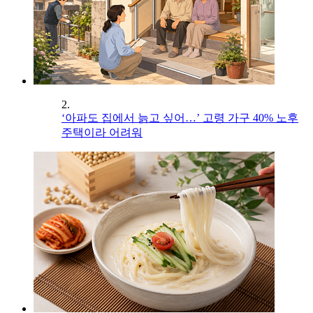
2.
‘아파도 집에서 늙고 싶어…’ 고령 가구 40% 노후
주택이라 어려워