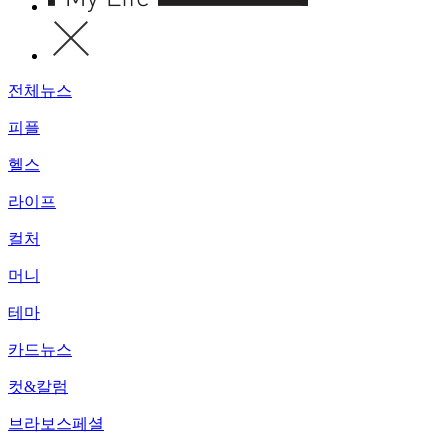
전체뉴스
피플
헬스
라이프
컬처
머니
테마
카드뉴스
컷&칼럼
브라보스페셜