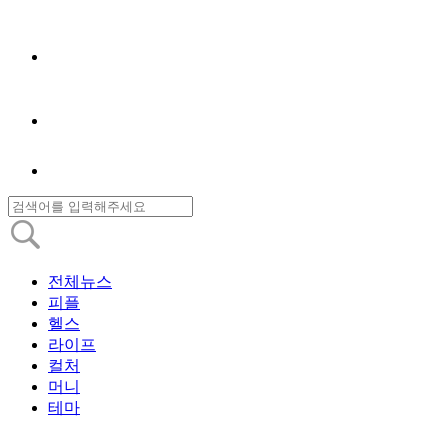
전체뉴스
피플
헬스
라이프
컬처
머니
테마