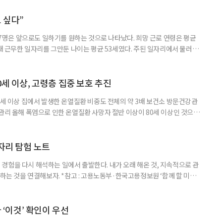
나왔다. 6일 건축공간연구원(AURI)이 발간한 ‘건축과 도시 공간’ 2026년
 고령자 주거-돌봄 협업 체계 구축 방안’ 보고서는 고
 싶다”
중 7명은 앞으로도 일하기를 원하는 것으로 나타났다. 희망 근로 연령은 평균
오래 근무한 일자리를 그만둔 나이는 평균 53세였다. 주된 일자리에서 물러난
의 현실이 통계로 확인됐다. 고령층 취업자 1012만 5000명 국가데이터
제활동인구조사 고령층 부가조사 결과’에 따르면 55~79세 인구는 1701만
 증가했다. 15세 이상 인구에서 차지하는 비중은
0세 이상, 고령층 집중 보호 추진
0세 이상 집에서 발생한 온열질환 비중도 전체의 약 3배 보건소 방문건강관
 관리 올해 폭염으로 인한 온열질환 사망자 절반 이상이 80세 이상인 것으로
 방문건강관리사업을 통해 80세 이상 고령자 보호를 추진한다. 6일 복지부
까지 질병관리청으로 신고된 온열질환자는 총 2441명으로 이 중 65세 이상
이상은 300명(12.3%)으로 집계됐다. 연령별 환자 수
일자리 탐험 노트
경험을 다시 해석하는 일에서 출발한다. 내가 오래 해온 것, 지속적으로 관
 하는 것을 연결해보자. *참고 : 고용노동부·한국고용정보원 ‘함께 할 미래
브라보 마이 라이프’ 재구성. STEP 1. 내 안의 재료 찾기 1. 무엇을 바꾸고
뀌면 좋겠다’고 느낀 일은? 1._______________
__________ ▷ 그중 내가 직접 해볼 만
다 ‘이것’ 확인이 우선