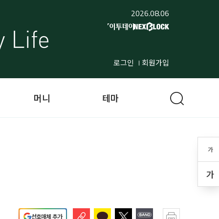
2026.08.06
로그인
회원가입
머니
테마
가
가
선호매체 추가