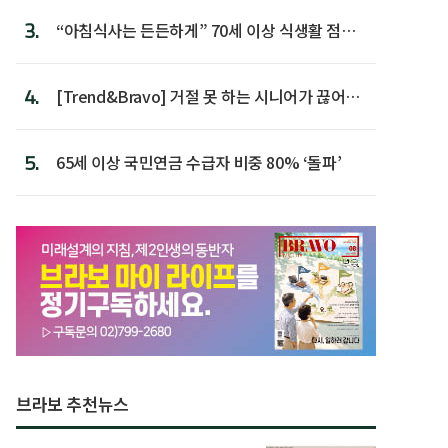
3.
“아침식사는 든든하게” 70세 이상 식생활 점수
가장 높아
4.
[Trend&Bravo] 거절 못 하는 시니어가 끊어야
할 행동 5
5.
65세 이상 국민연금 수급자 비중 80% ‘돌파’
브라보 추천뉴스