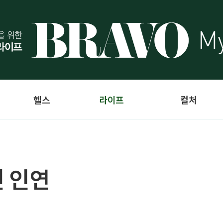
헬스
라이프
컬처
 인연