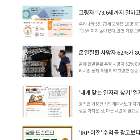
지원 체계를 구축해야 한다는 제언이 
여름호에 실린 ‘통합돌봄 시행에 따른
고령자 “73.6세까지 일하고
우리나라 55~79세 고령층 10명 
73.6세까지 높아졌다. 반면 가장 
뒤에도 상당 기간 일해야 하는 고령층
처가 5일 발표한 ‘2026년 5월 경
7000명으로, 1년 전보다 57만 명
온열질환 사망자 62%가 8
올해 온열질환 추정 사망자 62% 8
리사업 통해 폭염 취약 고령층 집중
나타났다. 이에 정부가 전국 보건소
에 따르면 5월 15일부터 이달 4일
고령층은 825명(33.8%), 80세 
‘내게 맞는 일자리 찾기’ 
창직은 거창한 사업계획서보다 자기 
심을 가져온 것, 다른 사람이 필요로
for 5060 창직사례집’을 바탕으로 ‘
싶었나요? ▷ 내가 살아오며 ‘이렇게 바
2._______________ 3._____
‘IRP 이전’ 수익률 광고보