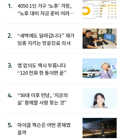
1.
4050 1인 가구 ‘노후’ 걱정,
“노후 대비 자금 준비 어려
워”
2.
“새벽에도 달려갑니다” 재가
임종 지키는 방문진료 의사
3.
앱 없이도 택시 부릅니다
“120 전화 한 통이면 끝”
4.
“50대 이후 만남, ‘지금의
삶’ 함께할 사람 찾는 것”
5.
마이클 잭슨은 어떤 존재였
을까