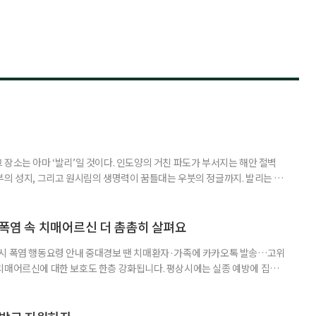
장소는 아마 ‘발리’일 것이다. 인도양의 거친 파도가 부서지는 해안 절벽
부의 성지, 그리고 원시림의 생명력이 꿈틀대는 우붓의 정글까지. 발리는 머
 여행자를 안내한다. 무더위와 장마로 지쳐가는 시기, 하지만 8월의 발리
기 시즌을 맞아 지구상에서 즐길 수 있는 완벽한 기후를 선물한다. 올여름 단
특별한 여정을 원한다면, 미지의 매력으로 가득 찬 발리의 세 가지 얼굴
 폭염 속 치매어르신 더 촘촘히 살펴요
 시 폭염 행동요령 안내 중대경보 땐 치매환자·가족에 카카오톡 발송…고위
치매어르신에 대한 보호도 한층 강화됩니다. 평상시에는 실종 예방에 집중
 행동요령을 안내합니다. 특히 새롭게 마련된 ‘중대경보’ 단계에서는 치매
접 전달하고 온열질환 위험이 높은 어르신의 안전을 매일 확인합니다. 치
상황을 제대로 인식하거나 스스로 적절하게 대처하는 데 어려움을 겪을 수