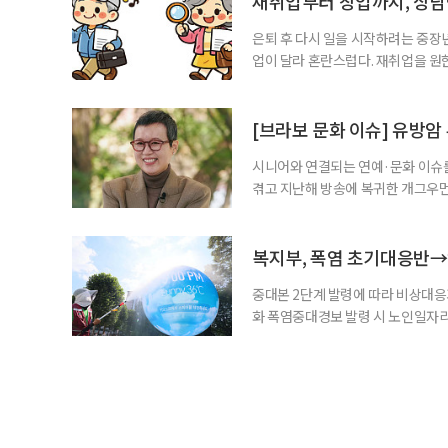
재취업부터 창업까지, 상
있습니다. 외출
은퇴 후 다시 일을 시작하려는 중장
업이 달라 혼란스럽다. 재취업을 
여성새로일하기센터, 사회참여와 소
자신의 상황에 맞는 지원기관을 알고
준비부터 구직 수당까지 고용노동부
[브라보 문화 이슈] 유방암
업 지원 계획을 세
시니어와 연결되는 연예·문화 이슈를
겪고 지난해 방송에 복귀한 개그우먼
나 최근 개그맨 김영철의 유튜브 채
길을 끌었다. 투병 이후에도 자신의 
까. 오랜 방송 생활 뒤 전해진 투병
복지부, 폭염 초기대응반→
중대본 2단계 발령에 따라 비상대응기
화 폭염중대경보 발령 시 노인일자
초기대응반을 ‘폭염대응 비상대책본부
긴급회의를 열고 폭염대응 비상대책
책본부(중대본) 2단계(심각)가 발
운영