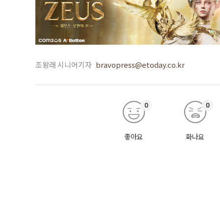
조왕래 시니어기자
bravopress@etoday.co.kr
0
0
좋아요
화나요