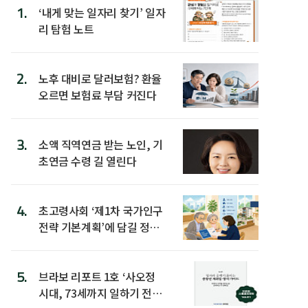
1.
‘내게 맞는 일자리 찾기’ 일자
리 탐험 노트
2.
노후 대비로 달러보험? 환율
오르면 보험료 부담 커진다
3.
소액 직역연금 받는 노인, 기
초연금 수령 길 열린다
4.
초고령사회 ‘제1차 국가인구
전략 기본계획’에 담길 정책
은
5.
브라보 리포트 1호 ‘사오정
시대, 73세까지 일하기 전략’