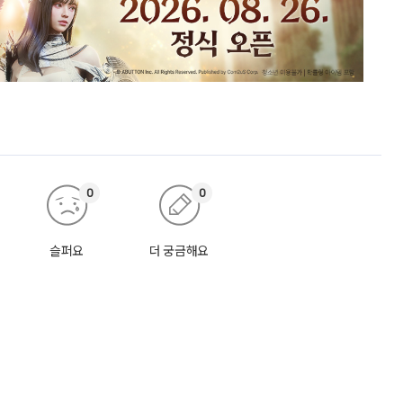
0
0
슬퍼요
더 궁금해요