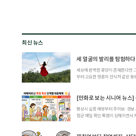
최신 뉴스
세 얼굴의 발리를 탐험하다
세상에 완벽한 휴양이 존재한다면 그 
부터 고요한 영혼의 안식처 같은 동
무는 지역마다 전혀 다른 시공간으로
는 비 한 방울 보기 힘든 쾌적한 건
순한 휴양을 넘어 오감이 깨어나는 
[만화로 보는 시니어 뉴스]
평상시 실종 예방부터 주의보·경보
험군 매일 확인 폭염이 심해지면서 
하고, 폭염 주의보·경보가 내려지면
환자와 가족에게 폭염 행동요령을 직
매어르신은 인지기능 저하로 폭염 