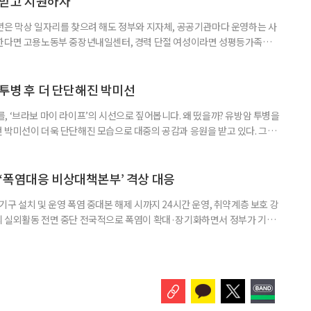
담받고 지원하자
년은 막상 일자리를 찾으려 해도 정부와 지자체, 공공기관마다 운영하는 사
원한다면 고용노동부 중장년내일센터, 경력 단절 여성이라면 성평등가족부
득을 함께 원한다면 보건복지부 노인일자리사업이 출발점이 될 수 있다.
 활용하는 것만으로도 새로운 일을 시작하는 문턱이 훨씬 낮아진다. 취업
 국민취업지원제도 구직활동이 쉽지 않은 사람을 위한 제도다. 개인별 취
 투병 후 더 단단해진 박미선
, ‘브라보 마이 라이프’의 시선으로 짚어봅니다. 왜 떴을까? 유방암 투병을
 박미선이 더욱 단단해진 모습으로 대중의 공감과 응원을 받고 있다. 그러
널에 출연한 그는 방송 활동을 그만하라는 악성 댓글을 받았다고 고백해 눈
삶을 이어가고 있는 박미선은 왜 이전보다 더 큰 관심과 사랑을 받고 있을
 소식 박미선은 재치 있는 말솜씨와 공감 능력으로
‘폭염대응 비상대책본부’ 격상 대응
구 설치 및 운영 폭염 중대본 해제 시까지 24시간 운영, 취약계층 보호 강
리 실외활동 전면 중단 전국적으로 폭염이 확대·장기화하면서 정부가 기존
’로 격상했다. 7일 보건복지부에 따르면 정은경 장관 주재로 폭염 대응
본부를 구성·운영하기로 했다. 이번 조치는 지난 2일 폭염 중앙재난안전대
령된 이후에도 폭염이 전국적으로 확대되고 장기화한 데 따른 것이다. 기존에