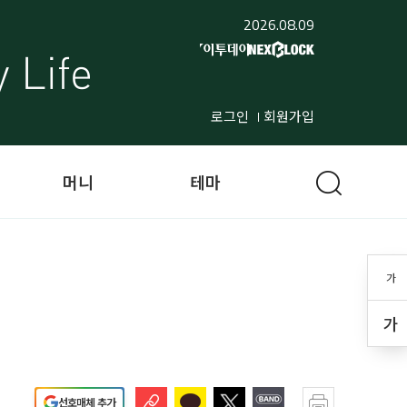
2026.08.09
로그인
회원가입
머니
테마
가
가
선호매체 추가