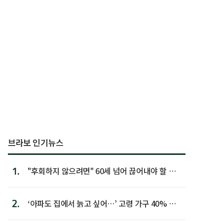
브라보 인기뉴스
1.
"후회하지 않으려면" 60세 넘어 끊어내야 할 사
람 1위
2.
‘아파도 집에서 늙고 싶어…’ 고령 가구 40% 노
후 주택이라 어...