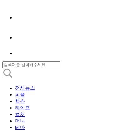
전체뉴스
피플
헬스
라이프
컬처
머니
테마