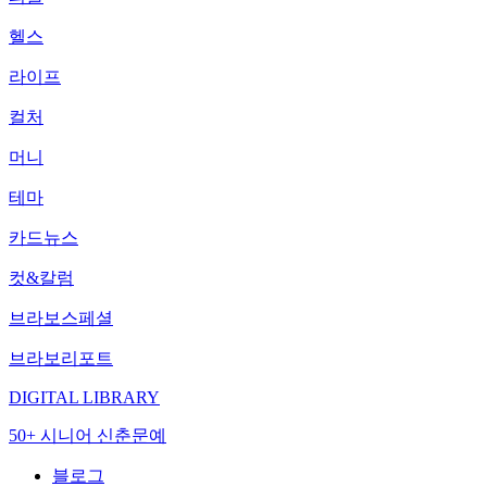
헬스
라이프
컬처
머니
테마
카드뉴스
컷&칼럼
브라보스페셜
브라보리포트
DIGITAL LIBRARY
50+ 시니어 신춘문예
블로그