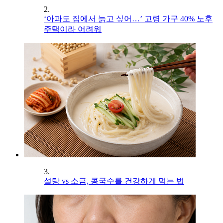
2.
‘아파도 집에서 늙고 싶어…’ 고령 가구 40% 노후
주택이라 어려워
3.
설탕 vs 소금, 콩국수를 건강하게 먹는 법