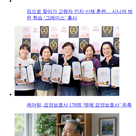
집으로 찾아가 고령자 인지·신체 훈련… 시니어 방
문 학습 ‘그레이스’ 출시
케어링, 요양보호사 170명 ‘명예 요양보호사’ 위촉