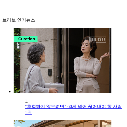
브라보 인기뉴스
1.
"후회하지 않으려면" 60세 넘어 끊어내야 할 사람
1위