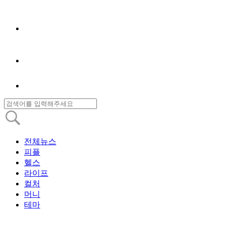
전체뉴스
피플
헬스
라이프
컬처
머니
테마