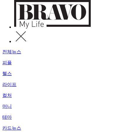
전체뉴스
피플
헬스
라이프
컬처
머니
테마
카드뉴스