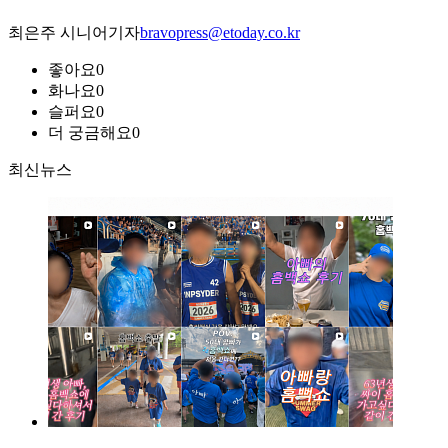
최은주 시니어기자
bravopress@etoday.co.kr
좋아요
0
화나요
0
슬퍼요
0
더 궁금해요
0
최신뉴스