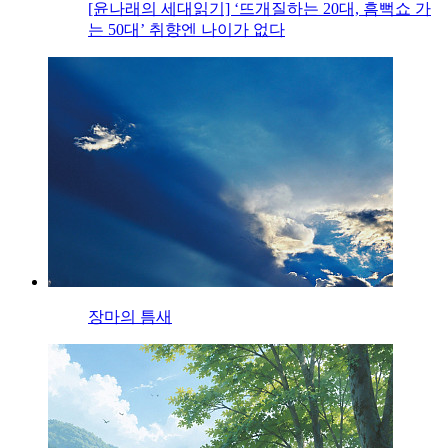
[윤나래의 세대읽기] ‘뜨개질하는 20대, 흠뻑쇼 가
는 50대’ 취향엔 나이가 없다
장마의 틈새