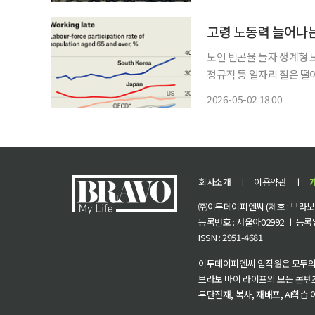
고령 노동력 늘어나
노인 빈곤율 늘자 생계형 
정규직 등 일자리 질은 떨어져재고
노동 인력이 빠르게 증가하
2026-05-02 18:00
회사소개
ㅣ
이용약관
ㅣ
㈜이투데이피엔씨 (제호 : 브라보 마
등록번호 : 서울아02992 ㅣ 등록일자
ISSN : 2951-4681
이투데이피엔씨 임직원은 모두의
브라보 마이 라이프의 모든 콘텐
무단전재, 복사, 재배포, AI학습