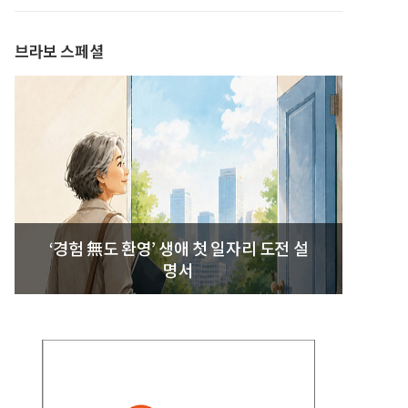
발간
브라보 스페셜
‘경험 無도 환영’ 생애 첫 일자리 도전 설
명서