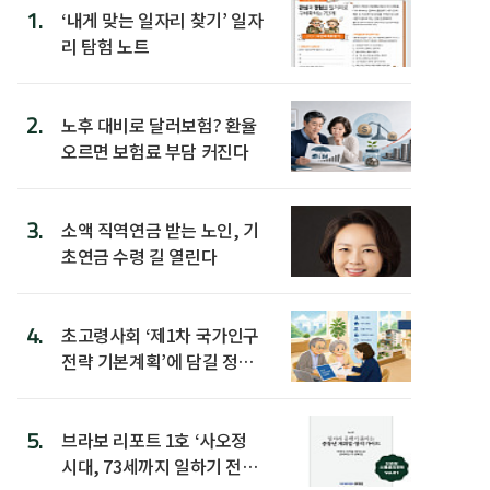
1.
‘내게 맞는 일자리 찾기’ 일자
리 탐험 노트
2.
노후 대비로 달러보험? 환율
오르면 보험료 부담 커진다
3.
소액 직역연금 받는 노인, 기
초연금 수령 길 열린다
4.
초고령사회 ‘제1차 국가인구
전략 기본계획’에 담길 정책
은
5.
브라보 리포트 1호 ‘사오정
시대, 73세까지 일하기 전략’