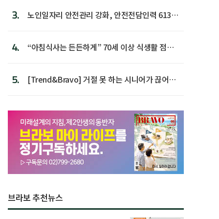
3.
노인일자리 안전관리 강화, 안전전담인력 613명
첫 배치
4.
“아침식사는 든든하게” 70세 이상 식생활 점수
가장 높아
5.
[Trend&Bravo] 거절 못 하는 시니어가 끊어야
할 행동 5
브라보 추천뉴스