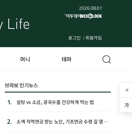
2026.08.07
로그인
회원가입
머니
테마
브라보 인기뉴스
가
1.
설탕 vs 소금, 콩국수를 건강하게 먹는 법
가
2.
소액 직역연금 받는 노인, 기초연금 수령 길 열린
다