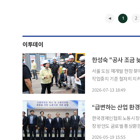
1
2
이투데이
한성숙 "공사 조금 
서울 도심 재개발 현장 찾
작업중지 기준 철저히 지켜야" 안전관리 당부 연일 
가 13일 서울 도심 건설
2026-07-13 18:49
◀
“급변하는 산업 환
한국경제인협회 노동시장 
장 방안도 글로벌 통상환경 변화와 인공지능 전환(AX) 등 급변하는 경영환경에 대응하기 위
해 노동시장 유연성을 높여
2026-05-19 15:55