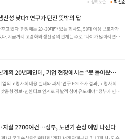
정확도순
최신순
생산성 낮다? 연구가 던진 뜻밖의 답
고 있다. 현장에는 20~30대만 있는 회사도, 50대 이상 근로자가
있다. 지금까지 고령화와 생산성의 관계는 주로 “나이가 많아지면
문으로 다뤄졌다. 그러나 최근 연구는 질문을 조금 다르게 던진다.
으냐 적으냐’가 아니라, ‘여러 세대가 함께 일하는
저출산·고령사회기본계획 20년째인데, 기업 현장에서는 “못 들어봤어요”
사회 대응 실태와 과제’ 연구 FGI 조사 결과, 고령사회
산고령사회기본계획’을 20년간 추진하고 있지만 정작 기업 현장에
서는 인지도가 저조하다는 연구 결과가 나왔다. 황남희 한
해·자살 2700여건…정부, 노년기 손상 예방 나선다
손상관리위원회’ 개최 14개 관계부처 및 17개 시·도 수