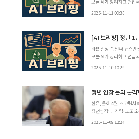
보를 AI가 정리하고 편집국 기자가 검수해 
보다 퇴직 후 재고용” 중견
2025-11-11 09:38
위한 해법으로 ‘퇴직 후 
[AI 브리핑] 정년 
바쁜 일상 속 알짜 뉴스만
보를 AI가 정리하고 편집국 기자가 검수해 
퇴 미뤄진다 정년을 60세에
2025-11-10 10:29
명)이 은퇴를 미루게 될 수
정년 연장 논의 본격
한은, 올해 4월 ‘초고령사
정년연장’ 대기업·노조 소
단계적 접근해야” 정년 연장 논의가 본격화하면서 ‘퇴직 후 재고용’ 단계적 도입을 제언한 한
2025-11-09 12:24
국은행 보고서가 재조명되고