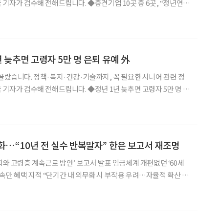
전해드립니다. ◆중견기업 10곳 중 6곳, “정년연장
기업 10곳 중 6곳이 기업 경쟁력 강화와 고령 근로자 고용 안정을
재고용’을 선택한 것으로 조사됐다. 한국중
1년 늦추면 고령자 5만 명 은퇴 유예 外
 골랐습니다. 정책·복지·건강·기술까지, 꼭 필요한 시니어 관련 정
전해드립니다. ◆정년 1년 늦추면 고령자 5만 명 은
서 61세로 1년 연장할 경우 정규직 고령 근로자 약 5만 명(5만 5천
 있다는 분석이 나왔다. 이어 기업의
화…“10년 전 실수 반복말자” 한은 보고서 재조명
회와 고령층 계속근로 방안’ 보고서 발표 임금체계 개편없던 ‘60세
속만 혜택 지적 “단기간 내 의무화 시 부작용 우려…자율적 확산 후
 있다. 10년 전 임금체계 조정 없이 시행