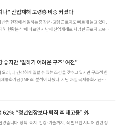
다치나" 산업재해 고령층 비중 커졌다
 산업 현장에서 일하는 중장년·고령 근로자도 빠르게 늘고 있다.
업재해 현황분석'에 따르면 지난해 산업재해로 사망한 근로자 2098명
으로 전체의 77.6%를 차지했다. 산업재해 사망자의 상당 부분이 중장
년·고령층에 집중돼 있다는 의미다. 50대만 놓고 보면 상황은 더
건강 좋지만 '일하기 어려운 구조' 여전"
 오래, 더 건강하게 일할 수 있는 조건을 갖추고 있지만 구조적 한
제통화기금(IMF)의 분석이 나왔다. 지난 25일 국제통화기금
서(SELECTED ISSUES)'인 '한국의 건강한 고령화와 노동시장 참
abor Market Participati
업 62% “정년연장보다 퇴직 후 재고용” 外
 골랐습니다. 정책·복지·건강·기술까지, 꼭 필요한 시니어 관련 정