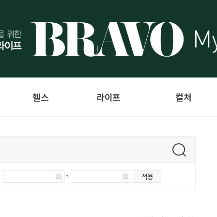
헬스
라이프
컬처
~
적용