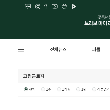
전체뉴스
피플
전체
1주
1개월
1년
직접입력