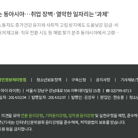
지지 않도록 재교육·전직 지원 등 사회 안전망도 구축해야 한다는 지적이다. 한국경제인협회
는 동아시아…취업 장벽·열악한 일자리는 ‘과제’
노동자도 증가건강 유지와 사회적 고립 방지에도 도움낮은 임금·비
용·직무 전환 시도 등 해법 찾기 분주 동아시아에서 고령층
는 추세지만, 이들에 대한 취업 장벽과 열악한 일자리 구조로 인해
효율적으로 이들의 경력과 지식을 활용하기는 어려운 것으로 나타났다. 2일 영국 경
개인정보처리방침
ㅣ
청소년보호정책
ㅣ
구독신청
ㅣ
공지사항
ㅣ
기사제보/
이 라이프) ㅣ 서울시 강남구 강남대로 556 이투데이빌딩 15층 ㅣ ☎ 02)799-6713
 : 2014.02.04 ㅣ 발행일자 : 2014.02.07 ㅣ 발행인 : 김상우 ㅣ 편집인 : 한승훈 ㅣ
 의견을 모아
언론 윤리강령
,
기자윤리강령
,
임직원 윤리강령
및 실천규정을 제정, 준수하
츠(기사)는 인터넷신문위원회 윤리강령을 준수하며, 저작권법의 보호를 받습니다.
 이용 등을 금지합니다.