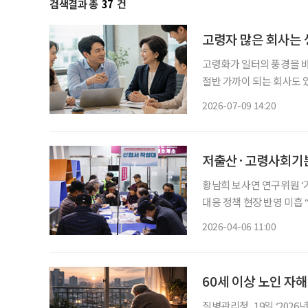
검색결과 총
37
건
고령자 많은 회사는 
고령화가 일터의 풍경을 바꾸
절반 가까이 되는 회사도 
생산성이 떨어질까”라는 질
2026-07-09 14:20
중요한 것은 ‘고령자가 많
황남희 보사연 연구위원 ‘기업의 고령
대응 정책 현장 반영 미흡 “맞춤형 정보·인센티브 연계로 자발적 참여 유도해야” 정부가 인구
문제에 대응하고자 ‘저출
2026-04-06 11:00
60세 이상 노인 자
질병관리청, 19일 ‘2026년 제1차 국가