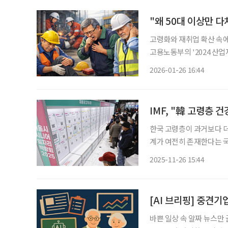
"왜 50대 이상만 
고령화와 재취업 확산 속에
고용노동부의 '2024 산
중 50세 이상이 1629명
2026-01-26 16:44
IMF, "韓 고령층 
한국 고령층이 과거보다 더
계가 여전히 존재한다는 국
(IMF)은 '한국 특별 보고
2025-11-26 15:44
여(Healthy Aging and L
[AI 브리핑] 중견기
바쁜 일상 속 알짜 뉴스만