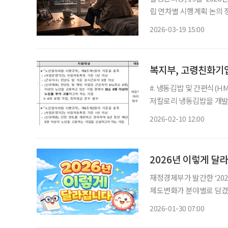
립 연차별 시행계획 논의 정부가 국민의 손상 예방과 체계적 관리를 위해 범정부 대응에 나선
다. 질병관리청은 19일 2026년 제1차 국가손상관리위원회를 열고 올해 관계부처 및 시·도 손
2026-03-19 15:00
상관리 시행계획을 심의·의
복지부, 고령친화기업
#. 냉동김밥 및 간편식(
저칼로리 냉동김밥을 개발해
하기 위해 2025년 노인
2026-02-10 12:00
비를 활용해 고령근로자 
2026년 이렇게 
재정경제부가 발간한 ‘20
제도변화가 분야별로 담겼다
내용을 중심으로 정리한다. 
2026-01-30 07:00