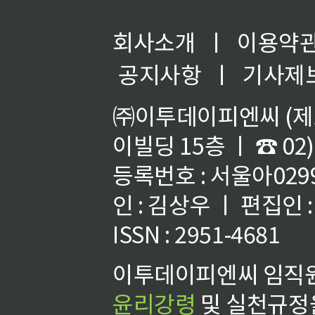
회사소개
ㅣ
이용약
공지사항
ㅣ
기사제
㈜이투데이피엔씨 (제호
이빌딩 15층 ㅣ ☎ 02)
등록번호 : 서울아02992
인 : 김상우 ㅣ 편집인
ISSN : 2951-4681
이투데이피엔씨 임직원
윤리강령
및 실천규정을