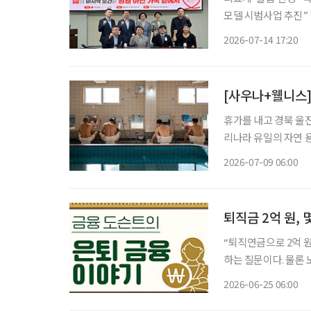
모델 시범사업 추진” 병원이 아닌 ‘내가 살아가는 집’에서 가족과 함께 삶의 마지막을 맞는 ‘재
가임종’. 국가 차원의 지원체
2026-07-14 17:20
원회관에서 한지아 국
[사우나+웰니스]
휴가를 내고 경북 울
리나라 유일의 자연 
고 욕장을 찾은 어르
2026-07-09 06:00
와 셀럽, 전시가 모인
퇴직금 2억 원, 
“퇴직연금으로 2억 원 정도 모았어
하는 질문이다. 물론 
하지만 은퇴 후 20~3
2026-06-25 06:00
문가들은 노후 자산관