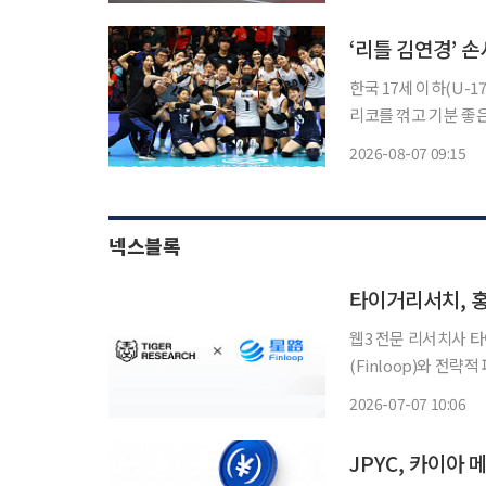
이번 한정판은 'BMW 
한국 17세 이하(U
리코를 꺾고 기분 좋은 출발을 알렸다. 이승여 감독이
안데스 리세오 믹스토 
2026-08-07 09:15
회 D조 조별리그 1차
넥스블록
타이거리서치, 홍
웹3 전문 리서치사 
(Finloop)와 전
심으로 리서치와 투자자 교
2026-07-07 10:06
과 홍콩 RWA 시장
JPYC, 카이아