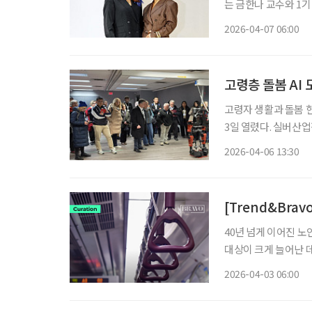
는 금한나 교수와 1
무대가 아니라 ‘인생을 다시 걷는 기회’다. 나
2026-04-07 06:00
운대캠퍼스 모델 실습
고령층 돌봄 AI 
고령자 생활과 돌봄 
3일 열렸다. 실버산업
버에서 열린 국제제론테
2026-04-06 13:30
상용 회장은 개회사에
[Trend&Bra
40년 넘게 이어진 
대상이 크게 늘어난 
성이 제기된 것이다.
2026-04-03 06:00
고 안전을 확보해야 