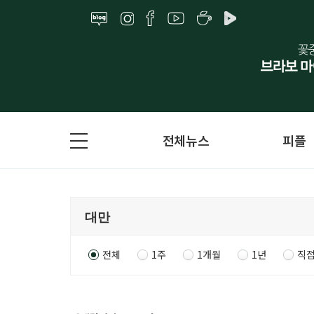
전체뉴스
피플
전체
1주
1개월
1년
직