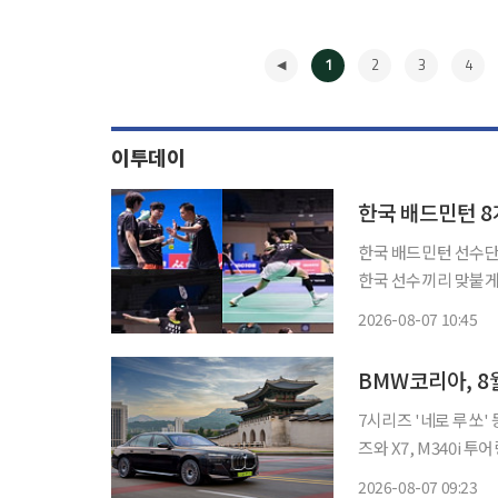
1
2
3
4
이투데이
한국 배드민턴 8
한국 배드민턴 선수단
한국 선수끼리 맞붙게 돼 준결승 진
신체육관에서 열린 ‘2
2026-08-07 10:45
◀
7시리즈 '네로 루쏘' 등 총
즈와 X7, M340i 투어링 기
판매 채널인 'BMW 
2026-08-07 09:23