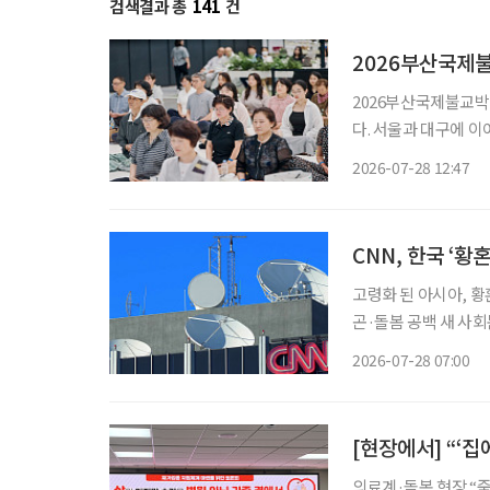
검색결과 총
141
건
2026부산국제불
2026부산국제불교박
다. 서울과 대구에 
사찰음식, 명상, 공예, ‘공 뽑기
2026-07-28 12:47
로 다른 방식으로 불교
CNN, 한국 ‘황
고령화 된 아시아, 황
곤·돌봄 공백 새 사회문제로 미국 CNN이 최근 한국과 일본을 비롯
하는 ‘황혼이혼’을 집
2026-07-28 07:00
행한 결혼생활을 감수
[현장에서] “‘
의료계·돌봄 현장 “죽음보다 돌봄 