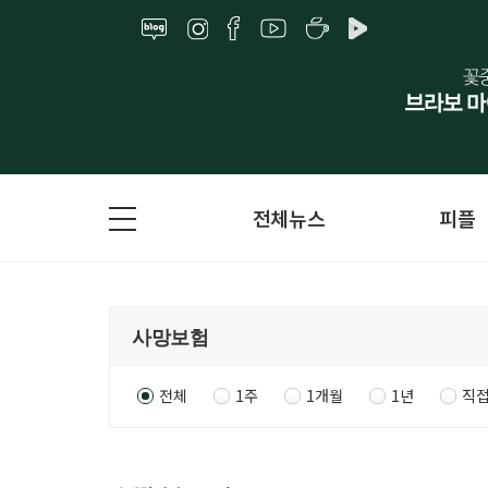
전체뉴스
피플
전체
1주
1개월
1년
직