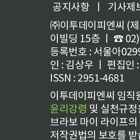
공지사항
ㅣ
기사제
㈜이투데이피엔씨 (제호
이빌딩 15층 ㅣ ☎ 02)
등록번호 : 서울아02992
인 : 김상우 ㅣ 편집인
ISSN : 2951-4681
이투데이피엔씨 임직원
윤리강령
및 실천규정을
브라보 마이 라이프의
저작권법의 보호를 받