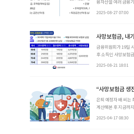
융자산을 여러 금융기
리해왔다. 은 씨는 예금
2025-08-27 07:00
향된다는 소식을 접하
사망보험금, 내
금융위원회가 19일 
후 소득인 사망보험금
유동화 개시 나이는 기
2025-08-21 18:01
할 수 있도록 대상자가
“사망보험금 생
은퇴 예정자 배 씨는
계산해본 후 지금까지
로는 원하는 노후생활
2025-04-17 08:30
입 중인 종신보험을 
다는 내용