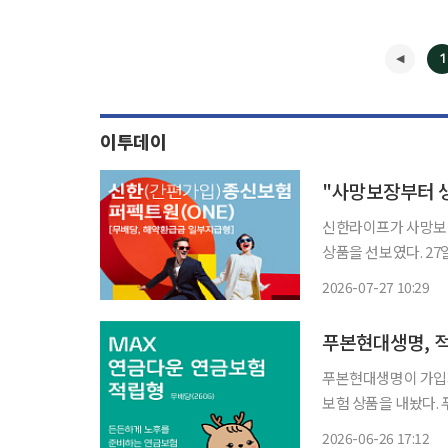
1
이투데이
"사망보장부터 
신한라이프가 사망보장
상품을 선보였다. 27일 신한라이프에 따르면 신한라이프가 출시한 ‘신한(간편가입)종신보험
퍼펙트원(ONE)(무
2026-07-27 10:29
고객의 변화하는 삶에
푸본현대생명, 
푸본현대생명이 가입자
보험 상품을 내놨다. 푸본현대생명은 ‘MAX 연금다운 연금보험 적립형(무)’ 상품을 출시했다
고 26일 밝혔다. 이 
2026-06-26 17:12