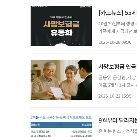
[카드뉴스] 55
10월 30일부터 생명
가족에게 지급되던 보
수 있게 된다. 55
2025-10-28 09:00
연금처럼 선 수령할 수
사망보험금 연금
금융위·금감원, 사망
이프 5개사 1차 출시
이달 30일부터 금융회
2025-10-22 15:35
금융위원회에 따르면 
9월부터 달라지
은 씨는 평소 안정성