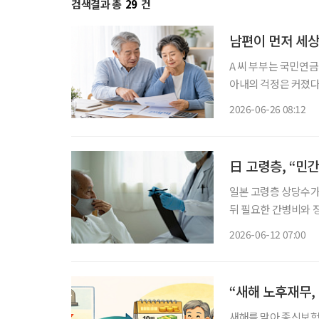
검색결과 총
29
건
남편이 먼저 세상
A 씨 부부는 국민연
아내의 걱정은 커졌다. “혹시 남편이 먼저 세상을 떠나면 앞으로 생활비는 어떻게 하지?
후를 준비하면서 매달
2026-06-26 08:12
상을 떠난 뒤 남은 
日 고령층, “민
일본 고령층 상당수가
뒤 필요한 간병비와 
병원비와 입원비 보장
2026-06-12 07:00
“새해 노후재무,
새해를 맞아 종신보험