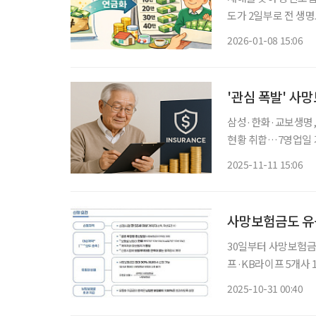
도가 2일부로 전 생
정 기간 나누어 받을
2026-01-08 15:06
만 쓰였던 종신보험이
'관심 폭발' 사
삼성·한화·교보생명,
현황 취합…7영업일 기준
금 유동화 제도를 시행한
2025-11-11 15:06
생명보험협회에 따르면
30일부터 사망보험금
프·KB라이프 5개사 1차 특약 출시 노후가 안심되는 삶
제도가 본격적으로 시행되면
2025-10-31 00:40
따르면 30일부터 사