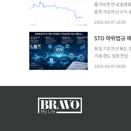
폴리마켓 연내 법제화
럼프 가상자산 수익 
이블코인 제도화 흐름은 지속 미국 가상자산 시장구조를 규율할 클래리
2026-08-07 15:58
의 연내 통과 가능성이
STO 하위법규 
동일 기초자산 묶는 
거래 한도 설정 전망
정비…정형증권 토큰화도 단계적 추진 동일한 종
2026-08-07 06:00
발행하는 ‘풀링(Poo