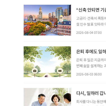
“신축 안되면 기
고금리·건축비 폭등에 신규 개발 ‘스톱’ 입주율 90%
설 인수 발표 잇따라 미국 고령자 주거시설 시장에 지각변동이 나타나고 있다. 고령화로 입주
수요는 빠르게 늘지만
2026-08-04 07:00
지연되자 투자사들은 
은퇴 후에도 일하
은퇴 후 일은 지금까
번째 삶을 설계하는 과정이다. 은퇴를 앞뒀거나 회사를 나온 뒤 많
“이제 무슨 일을 해
2026-08-03 06:00
여전하다. 무엇보다 
다시, 일하러 갑
회사를 다니는 동안에