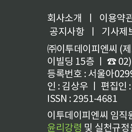
회사소개
ㅣ
이용약
공지사항
ㅣ
기사제
㈜이투데이피엔씨 (제호
이빌딩 15층 ㅣ ☎ 02)
등록번호 : 서울아02992
인 : 김상우 ㅣ 편집인
ISSN : 2951-4681
이투데이피엔씨 임직원
윤리강령
및 실천규정을