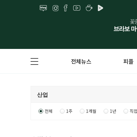
전체뉴스
피플
전체
1주
1개월
1년
직