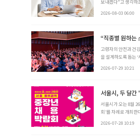
보내겠다”고 생각하죠. 
고 싶어 하는 이유도,
2026-08-03 06:00
문제는 무엇부터 시작
“직종별 원하는 
고령자의 안전과 건강
을 설계하도록 돕는 ‘사람
은 국제제론테크놀로지
2026-07-29 10:21
럼’ 8차 행사를 비대면
서울시, 두 달간 
서울시가 오는 8월 2
회’를 차례로 개최한다. 박람회는 △8월 26일 동부캠퍼스 △9월 1일 서부캠퍼스 △
남부캠퍼스 △9월 10
2026-07-28 10:19
이 참여해 만 40~6