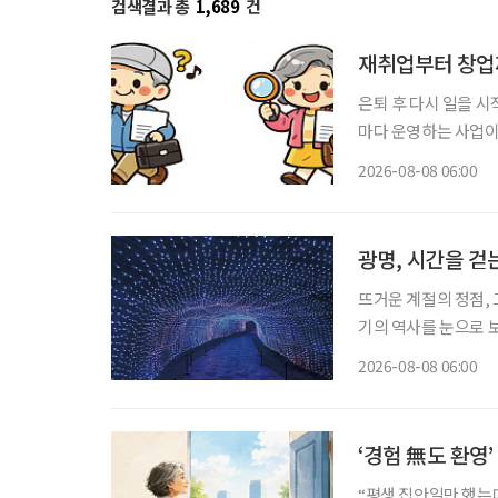
검색결과 총
1,689
건
재취업부터 창업
은퇴 후 다시 일을 
마다 운영하는 사업이
력 단절 여성이라면
2026-08-08 06:00
보건복지부 노인일자리
용하는
광명, 시간을 걷
뜨거운 계절의 정점, 
기의 역사를 눈으로 보
광명시다. 요즘 여가 활동이나 휴식의 트렌드가 세대별로 달라졌다. 그저 어딘가로 떠난다는
2026-08-08 06:00
식의 여행보다는 자신
‘경험 無도 환영
“평생 집안일만 했는데