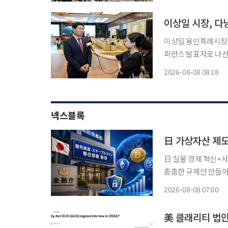
금은 198억원이 모였
이상일 용인특례시장이
퍼런스 발표자로 나선
가 된다." 8일 이투데이 취재를 종합하면 이 시장은 7일 오후 현지시간 다낭시 푸라마리조트
2026-08-08 08:18
에서 열린 '한국과의 만
넥스블록
日 실물 경제 혁신+
촘촘한 규제안 만들어
지수 “사업 확장 기회 준비 전략 필요” 오랜 기간 
2026-08-08 07:00
장이 스테이블코인의 
美 클래리티 법안