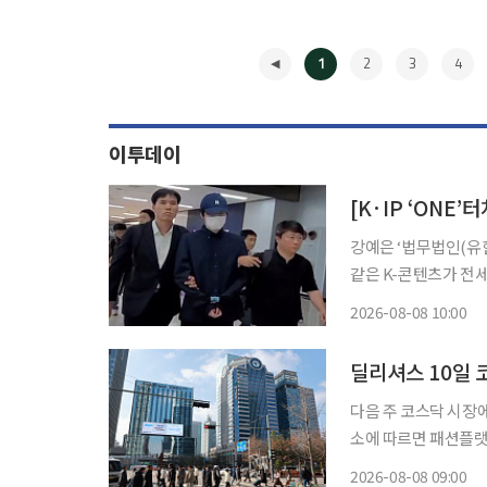
1
2
3
4
이투데이
강예은 ‘법무법인(유한) 원’ 미
같은 K-콘텐츠가 전
제하여 온라인상에서 
2026-08-08 10:00
단되더라도 새로운 대
◀
딜리셔스 10일 
다음 주 코스닥 시장에서
소에 따르면 패션플랫폼 
는 3~4일 일반투자자
2026-08-08 09:00