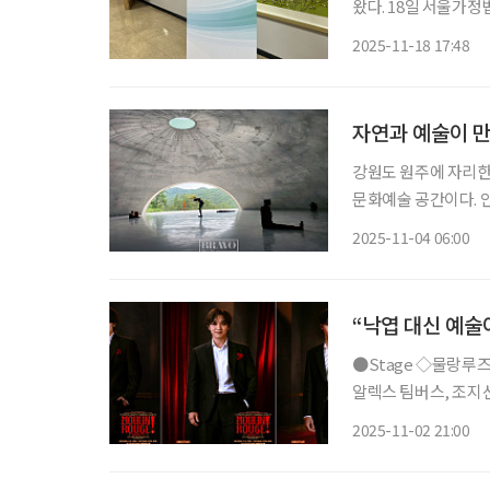
왔다. 18일 서울가정법원에서 열린 ‘제4회 한국후견대회’에서는 치매 고령자의 자산이 빠르
게 늘어나는 반면 후
2025-11-18 17:48
공통적인 의견이 나왔
자연과 예술이 만
강원도 원주에 자리한 
문화예술 공간이다. 
바람이 교차하며 자연과 인공의 경계를 
2025-11-04 06:00
지엄 산(SAN)은 ‘스페
“낙엽 대신 예술
●Stage ◇물랑루즈! 일정 11월 27일 ~ 2026년 2월 22일 장소 블루스퀘어 신한카드홀 연출
알렉스 팀버스, 조지선
행 신화를 새롭게 쓴 
2025-11-02 21:00
작으로 한 작품이다.