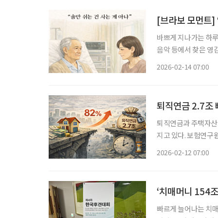
[브라보 모먼트] 
바쁘게 지나가는 하루 
음악 등에서 찾은 영감의 한순간
르네임’의 동명 자전
2026-02-14 07:00
레(앙드레 뒤솔리에)’
퇴직연금 2.7
퇴직연금과 주택자산이
지고 있다. 보험연구원 강성호 선임연구위원, 이소양 연구원은 최근 ‘연금자산과 주택자산의
상호 연계 사례와 시
2026-02-12 07:00
현금 흐름으로 연결하
‘치매머니 154
빠르게 늘어나는 치매