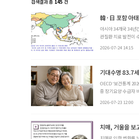
검색결과 총
145
건
韓·日 포함 아태 
아시아 34개국 34년간
관질환 치료 발전이 
관리 중요 한국과 일본이 포함된 아시아·태평양 고소득 지역의 기대수명이 아시아 최고 수준
2026-07-24 14:15
기대수명 83.7
OECD ‘보건통계 2026’ 
중 장기요양 수급자 비율 OECD 평균 밑
(OECD) 평균을 
2026-07-23 12:00
이 길어진 것과 달리 
치매, 거울을 보
치매로 인한 변화를 