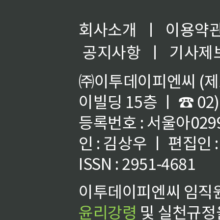
회사소개
ㅣ
이용약
공지사항
ㅣ
기사제
㈜이투데이피엔씨 (제호
이빌딩 15층 ㅣ ☎ 02)
등록번호 : 서울아02992
인 : 김상우 ㅣ 편집인
ISSN : 2951-4681
이투데이피엔씨 임직원
윤리강령
및 실천규정을