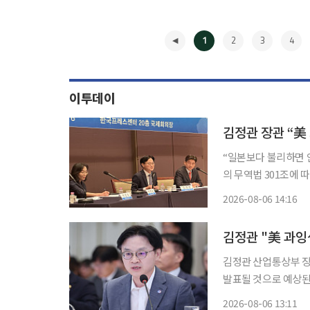
1
2
3
4
이투데이
“일본보다 불리하면 안 된다”美
의 무역법 301조에 
과 막판 협의를 이어
2026-08-06 14:16
◀
김정관 "美 과잉
김정관 산업통상부 장관
발표될 것으로 예상된다"고 밝혔다. 김 장관 이날 서
과잉생산 조사 결과 발표 시기를 
2026-08-06 13:11