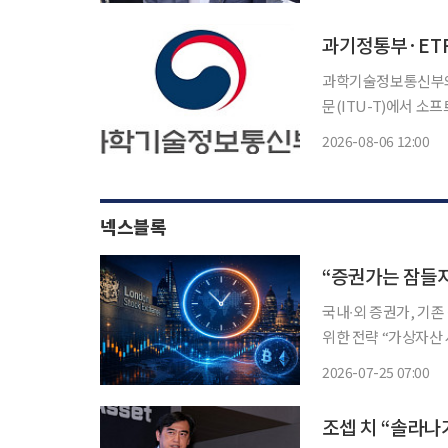
의를 진행해 왔다"며 
과학기술정보통신부와
문(ITU-T)에서 소
준화 작업반 의장직을 맡으며
2026-08-06 12:00
정보통신방송표준개발
라인 및
넥스블록
“증권가는 잠들지
국내∙외 증권가, 기
위한 전략 “가상자산 시장 ‘
가 6시간 내∙외의 기
2026-07-25 07:00
같은 움직임은 가상자