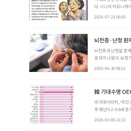
다. 시니어 커뮤니케
어떻게 소통하고 돌봐야 하
2026-07-23 06:00
를 돌보기 위해 노력하
뇌전증·난청 환자
뇌전증과 난청을 함께
결과가 나왔다. 보청
것이 뇌 건강 관리에도 중요할 
2026-06-30 08:12
터 스위스 제네바에서
韓 기대수명 OE
국가데이터처, ‘국민 삶의
후 매년 0.2~0.6세 증가 우리나라의 기대수명이 38개 경제협력개발기구(OECD) 국가
10위권 내에 드는 것으로 나타났다. 국가데이터처가 최근 
2026-03-06 21:32
에 따르면 2023년 