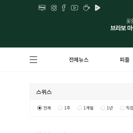
전체뉴스
피플
전체
1주
1개월
1년
직