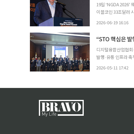
19일 ‘NGDA 20
이블코인 33조달러 
강조“AI 결제·아시아 시장
2026-06-19 16:16
Chee) 솔라나 컴퍼
“STO 핵심은 
디지털융합산업협회·한
발행·유통 인프라 축
가 관건” 토큰증권(STO) 제도화를 앞두고 시장의 핵심 과제가 ‘발행 허용’에서 ‘유통·결제·
2026-05-11 17:42
신뢰 인프라 구축’으