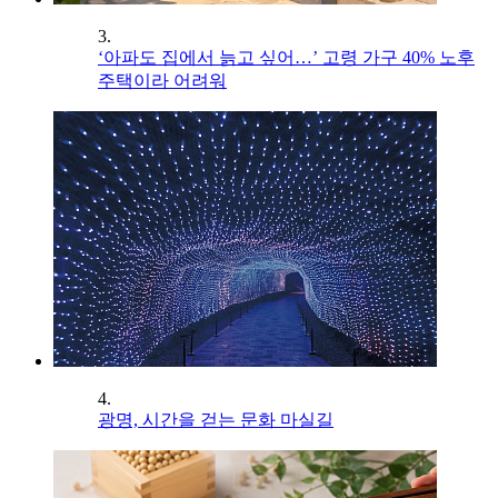
3.
‘아파도 집에서 늙고 싶어…’ 고령 가구 40% 노후
주택이라 어려워
4.
광명, 시간을 걷는 문화 마실길