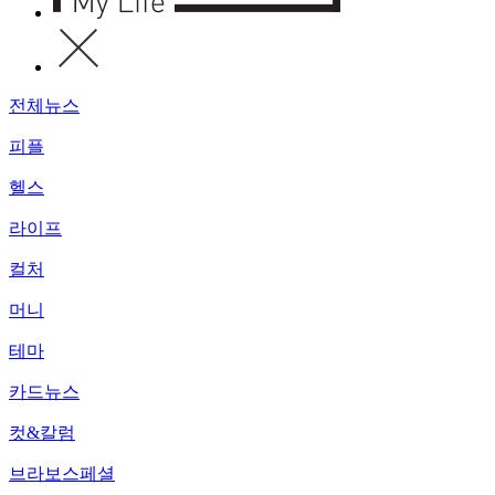
전체뉴스
피플
헬스
라이프
컬처
머니
테마
카드뉴스
컷&칼럼
브라보스페셜