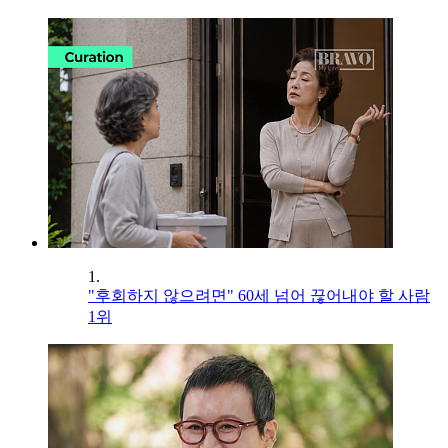
1.
"후회하지 않으려면" 60세 넘어 끊어내야 할 사람
1위