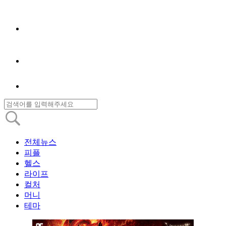
전체뉴스
피플
헬스
라이프
컬처
머니
테마