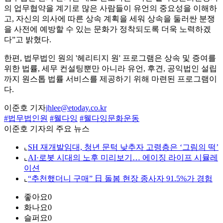
의 업무협약을 계기로 많은 사람들이 유언의 중요성을 이해하
고, 자신의 의사에 따른 상속 계획을 세워 상속을 둘러싼 분쟁
을 사전에 예방할 수 있는 문화가 정착되도록 더욱 노력하겠
다”고 밝혔다.
한편, 법무법인 원의 '헤리티지 원' 프로그램은 상속 및 증여를
위한 법률, 세무 컨설팅뿐만 아니라 유언, 후견, 공익법인 설립
까지 원스톱 법률 서비스를 제공하기 위해 마련된 프로그램이
다.
이준호 기자
jhlee@etoday.co.kr
#법무법인원
#웰다잉
#웰다잉문화운동
이준호 기자의 주요 뉴스
⌞
SH 재개발임대, 청년 문턱 낮추자 고령층은 ‘그림의 떡’
⌞
AI·로봇 시대의 노후 미리보기… 에이징 라이프 시뮬레
이션
⌞
“추천했더니 구매” 日 돌봄 현장 종사자 91.5%가 경험
좋아요
0
화나요
0
슬퍼요
0