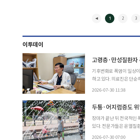
1
2
3
이투데이
고령층·만성질환자 
기후변화로 폭염이 일상이
하고 있다. 의료진은 단순
속 예방수칙을 철저히 지켜야 한다고 당부했다. 부
2026-07-30 11:38
중대경보가 발효된 가운데
◀
장마가 끝난 뒤 전국적인
있다. 전문가들은 온열질환
만큼 두통과 어지럼증, 근육경
2026-07-30 07:00