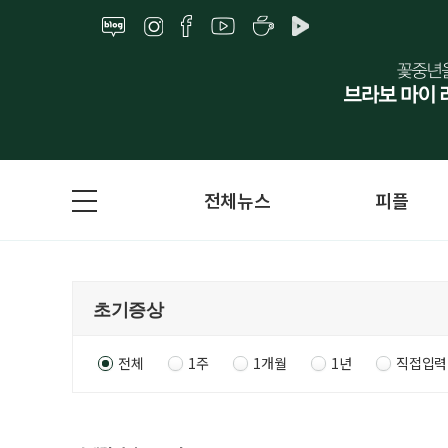
전체뉴스
피플
전체
1주
1개월
1년
직접입력