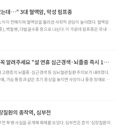
았는데…” 3대 혈액암, 악성 림프종
소식이 전해지며 혈액암을 둘러싼 사회적 관심이 높아졌다. 혈액암
종), 백혈병, 다발골수종 등으로 나뉜다. 이 가운데 림프종은 국내에
 혈액암이다. 초기 증상이 감기 몸살과 비슷해 조기 발견이 쉽지 않
은 암으로 꼽힌다. 림프종에 관한 궁금증을 김대식 고려
명절, 가족 모였다면 꼭 알려주세요 "설 연휴 심근경색·뇌졸중 즉시 119"
과 고령층의 뇌졸중·심근경색 등 심뇌혈관질환 주의보가 내려졌다.
, 가슴 통증과 같은 초기 증상을 놓치면 사망이나 중증 장애로 이
 신고해야 한다. 질병관리청은 최근 연휴 기간 본인이
의심될 경우 지체 없이 응급 치료를 받을 것을
장질환의 종착역, 심부전
부전 투병 사실을 공개해 화제를 모았다. 심부전은 흔히 ‘심장질환의