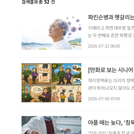
검색결과 총
52
건
파킨슨병과 헷갈리는
치매라고 하면 대부분 알
는 두 번째로 흔한 퇴행성 
우드 배우 로빈 윌리엄스가 
2026-07-21 06:00
날’을 맞아 루이소체 치매
[만화로 보는 시니어
하지정맥류는 다리의 정맥 
관이 튀어나오지 않아도 초
중요합니다. 하지정맥류는 오래 서 있거나 앉아 있으면 다리가 무겁고 쉽게 피곤합니다. 다리
2026-07-05 07:00
가 붓거나 저리고, 찌릿한
아플 때는 늦다, ‘침
‘작은 거인’ 심권호 전 