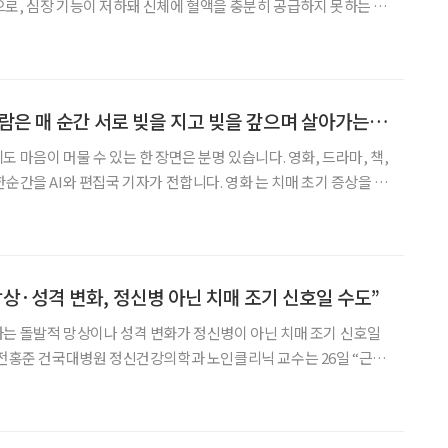
로, 심장 기능이 저하돼 신체에 혈액을 충분히 공급하지 못하는 상
 발병 위험이 높아지지만, 노화로 인한 피로로 여기는 경우가 많다.
유병수 원주세브란스기독병원 심장내과 교수(대한심부전학
[브라보 모먼트] "사람은 매 순간 서로 빚을 지고 빚을 갚으며 살아가는 거라고"
 마음이 머물 수 있는 한 장면은 분명 있습니다. 영화, 드라마, 책,
와 편집국 기자가 전합니다. 영화 는 치매 초기 증상을 보
진 분)'과 오랜 세월 떨어져 지내다 뒤늦게 곁을 지키게 된 아버지
'인우(故 안성기 분)'의 이야기입니다. 삶의 무게
망상·성격 변화, 정신병 아닌 치매 조기 신호일 수도”
는 돌발적 망상이나 성격 변화가 정신병이 아닌 치매 조기 신호일
 변화, 저장강박이 두드러질 경우 조현병이나 망상장애로 단정하기
보다 치매 초기 변화를 의심해야 한다”고 강조했다. 치매는 일반적으로 기억력