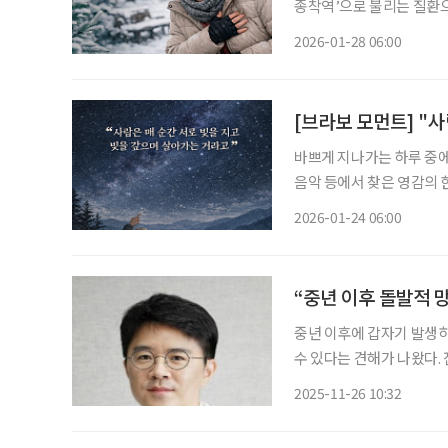
종착역’으로 불리는 질환으
태를 말한다. 나이 들수록
2026-01-28 06:00
심부전에 관한 궁금증을 
바쁘게 지나가는 하루 중에도
음악 등에서 찾은 영감의 한순간을 AI
이기 시작한 딸 '수진(서현
2026-01-24 06:00
“중년 이후 돌발적 
중년 이후에 갑자기 발생하
수 있다는 견해가 나왔다. 전홍준 건국대병원 정신건강의학과 노인클리닉 교수는 26일 “근거
없는 의심, 성격의 급격한
2025-11-26 10:32