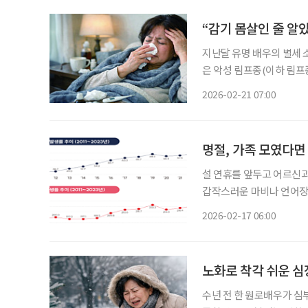
“감기 몸살인 줄 알
지난달 유명 배우의 별세 
은 악성 림프종(이하 림프
서 비교적 흔하게 발생하는
2026-02-21 07:00
은 한편, 사망률 또한 높
설 연휴를 앞두고 어르신
갑작스러운 마비나 언어장애
어질 수 있어, 이상 징후 발생 즉시 119에
2026-02-17 06:00
나 가족에게 관련 증상이 
노화로 착각 쉬운 심
수년 전 한 원로배우가 심