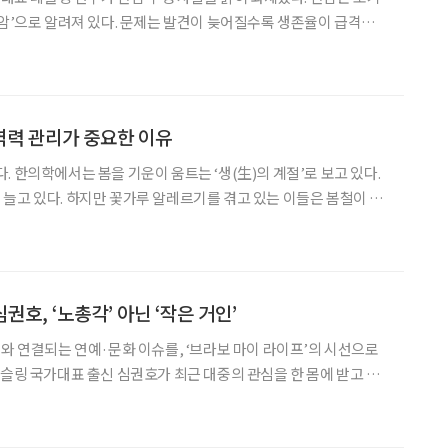
 암’으로 알려져 있다. 문제는 발견이 늦어질수록 생존율이 급격히
 질환이라는 점이다. 간암에 관한 궁금증을 황상연 동남권원자력의
학원 소화기내과 과장과 함께 풀어봤다. 간암은 간세포에 발생하는 대표적인
역력 관리가 중요한 이유
. 한의학에서는 봄을 기운이 움트는 ‘생(生)의 계절’로 보고 있다.
늘고 있다. 하지만 꽃가루 알레르기를 겪고 있는 이들은 봄철이 마
 대기 중 꽃가루 농도가 급격히 높아지면서 알레르기 비염과 천식 증
상이 악화되기 쉽기 때문이다. 국제 학술지 ‘알레르기, 천식 & 면역
심권호, ‘노총각’ 아닌 ‘작은 거인’
어와 연결되는 연예·문화 이슈를, ‘브라보 마이 라이프’의 시선으로
조선의 사랑꾼’에서 간암 투병 사실을 고백한 그는 약 3개월간 치료에 전
된 모습으로 방송에 복귀했다. 과거