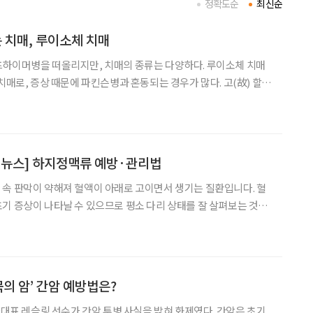
정확도순
최신순
 치매, 루이소체 치매
츠하이머병을 떠올리지만, 치매의 종류는 다양하다. 루이소체 치매
치매로, 증상 때문에 파킨슨병과 혼동되는 경우가 많다. 고(故) 할리
앓았던 질환으로 알려져 관심을 모았다. 7월 22일 ‘세계 뇌의
에 관한 궁금증을 박기형 가천대 길병원 신경과 교수와
 뉴스] 하지정맥류 예방·관리법
속 판막이 약해져 혈액이 아래로 고이면서 생기는 질환입니다. 혈
기 증상이 나타날 수 있으므로 평소 다리 상태를 잘 살펴보는 것이
 통증이 생길 수 있습니다. 밤에 종아리에 쥐가 자주 납니
묵의 암’ 간암 예방법은?
국가대표 레슬링 선수가 간암 투병 사실을 밝혀 화제였다. 간암은 초기