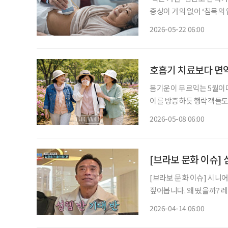
증상이 거의 없어 ‘침묵의
낮아지는 대표적인 고위험
2026-05-22 06:00
호흡기 치료보다 면
봄기운이 무르익는 5월이다
이를 방증하듯 행락객들도 
냥 달갑지 않다. 봄철에는
2026-05-08 06:00
[브라보 문화 이슈] 
[브라보 문화 이슈] 시니
짚어봅니다. 왜 떴을까? 레슬링 국가대표 출신 심권호가 최근 대중의 관심을 한 몸에 받고 있
다. 지난 1월 TV조선 ‘
2026-04-14 06:00
념한 뒤, 최근 한층 회복