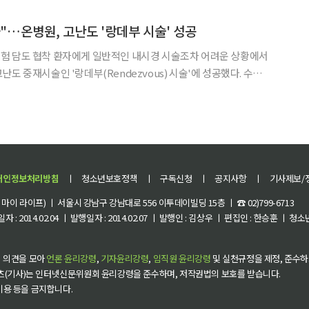
질환 응급실감시체계를 가동한 5월 15일부터 7월 27일까
"…온병원, 고난도 '랑데부 시술' 성공
험 담도 협착 환자에게 일반적인 내시경 시술조차 어려운 상황에서
도 중재시술인 '랑데부(Rendezvous) 시술'에 성공했다. 수도
 시행되던 시술을 지역 의료진의 협진으로 해내면서 지역 의료 경
쟁력을 한 단계 끌어올렸다는 평가가 나온다. 부산 온병원은 소화기내과 황종호 과장과 영
개인정보처리방침
ㅣ
청소년보호정책
ㅣ
구독신청
ㅣ
공지사항
ㅣ
기사제보/
이 라이프) ㅣ 서울시 강남구 강남대로 556 이투데이빌딩 15층 ㅣ ☎ 02)799-6713
 : 2014.02.04 ㅣ 발행일자 : 2014.02.07 ㅣ 발행인 : 김상우 ㅣ 편집인 : 한승훈 ㅣ
 의견을 모아
언론 윤리강령
,
기자윤리강령
,
임직원 윤리강령
및 실천규정을 제정, 준수하
츠(기사)는 인터넷신문위원회 윤리강령을 준수하며, 저작권법의 보호를 받습니다.
 이용 등을 금지합니다.