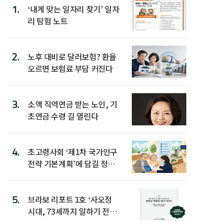
1.
‘내게 맞는 일자리 찾기’ 일자
리 탐험 노트
2.
노후 대비로 달러보험? 환율
오르면 보험료 부담 커진다
3.
소액 직역연금 받는 노인, 기
초연금 수령 길 열린다
4.
초고령사회 ‘제1차 국가인구
전략 기본계획’에 담길 정책
은
5.
브라보 리포트 1호 ‘사오정
시대, 73세까지 일하기 전략’