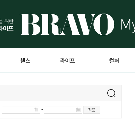
헬스
라이프
컬처
~
적용