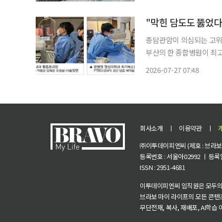
관리청에 따르면 올해 온열
"막힌 담도도 뚫었다
총담관암이 의심되는 고위
부산의 한 종합병원이 최고난
권 상급종합병원에서 주로
2026-07-27 07:48
회사소개
ㅣ
이용약관
ㅣ
㈜이투데이피엔씨 (제호 : 브라보 마
등록번호 : 서울아02992 ㅣ 등록일자
ISSN : 2951-4681
이투데이피엔씨 임직원은 모두의
브라보 마이 라이프의 모든 콘텐
무단전재, 복사, 재배포, AI학습