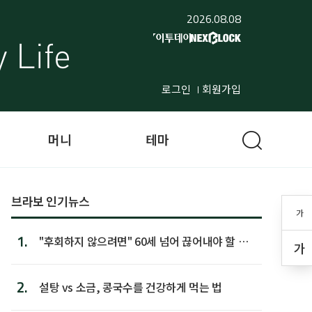
2026.08.08
로그인
회원가입
머니
테마
브라보 인기뉴스
가
1.
"후회하지 않으려면" 60세 넘어 끊어내야 할 사
가
람 1위
2.
설탕 vs 소금, 콩국수를 건강하게 먹는 법