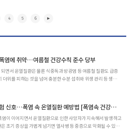
4
5
6
폭염에 취약…여름철 건강수칙 준수 당부
 되면서 온열질환은 물론 식중독과 방광염 등 여름철 질환도 급증
히 더위를 피하는 것을 넘어 충분한 수분 섭취와 위생 관리 등 생활
산 온병원은 30일 부산·경남 지역에 폭염
 폭염이 인체에 미치는 영향과 여름철 건강관리 요령을 소개하며
▶
두통·어지럼증도 위험 신호…폭염 속 온열질환 예방법 [폭염속 건강관리]
 폭염이 이어지면서 온열질환으로 인한 사망자가 지속해서 발생하고
은 초기 증상을 가볍게 넘기면 열사병 등 중증으로 악화될 수 있는
련 등 위험 신호를 놓치지 말아야 한다고 강조한다. 30일 질병