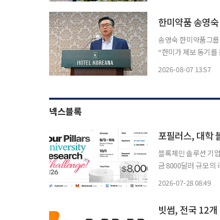
로 소동이 있지만, 
한미약품 송영숙 
송영숙 한미약품그룹 
“한미가 제보 동기를
명과 내부통제 시스템 재건을 촉구했다. 김 씨는 
2026-08-07 13:57
열고 송 회장 일가에
넥스블록
포필러스, 대학 
블록체인 솔루션 기업 
금 8000달러 규모의
혔다. 이번 대회는 국내 주요 대학의 블록체인 학회가 참여해 블록체인 산업의 기술·경제·법
2026-07-28 08:49
률적 쟁점을 분석하고
빗썸, 전국 12개