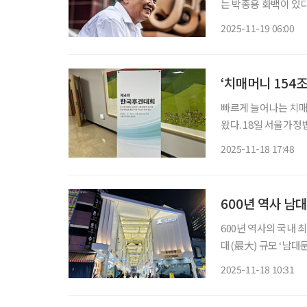
는 박종용 화백이 있다. 50년 넘
예술가’로 불렸던 그는 이제 흙이라는 원초적 재료를
2025-11-19 06:00
곡’을 
‘치매머니 154
빠르게 늘어나는 치매
왔다. 18일 서울가정법원에서 열린 ‘제4회 한국후견대회’에서는 치매 고령자의 자산이 빠르
게 늘어나는 반면 후
2025-11-18 17:48
공통적인 의견이 나왔
600년 역사 남
600년 역사의 국내 
대(最大) 규모 ‘남
장’으로 새롭게 탈바꿈한다. 남대문시장 중심가로에는 한옥 처마를 
2025-11-18 10:31
치해 역사성과 정체성