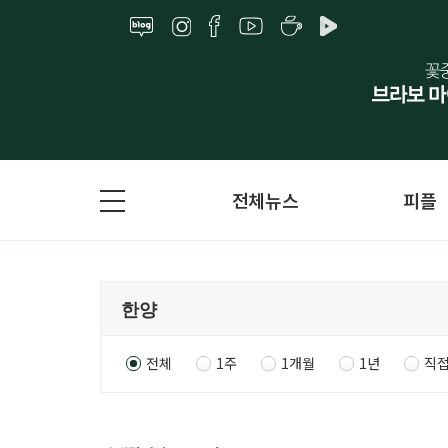
전체뉴스
피플
전체
1주
1개월
1년
직