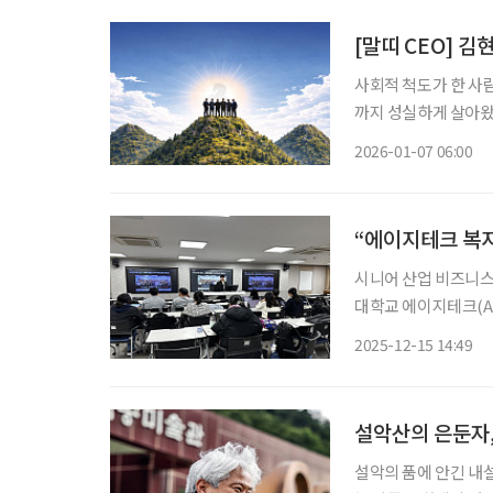
[말띠 CEO] 
사회적 척도가 한 사
까지 성실하게 살아왔다
가운데, 경영 최전선에
2026-01-07 06:00
년’으로 불린다. 하
“에이지테크 복지
시니어 산업 비즈니스 교
대학교 에이지테크(Ag
제로 특강을 진행했다
2025-12-15 14:49
아니라 산업·기술·커
설악산의 은둔자,
설악의 품에 안긴 내