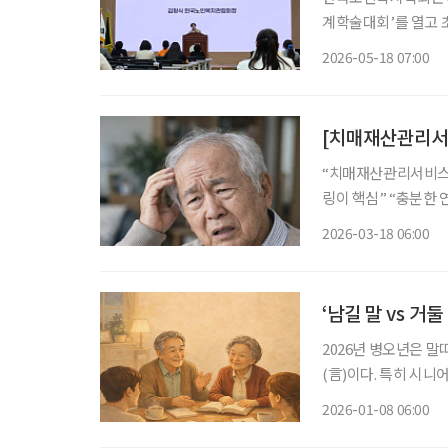
계학술대회’를 열고
논의했다. ‘초고령사회
2026-05-18 07:00
“치매재산관리서비스,
링이 핵심” “충분한 연구 시뮬레이션 필요
시범사업을 앞두고 특별수요신탁제도
2026-03-18 06:00
가 2016년에 연구
‘남길 말 vs 거
2026년 병오년은 말
(言)이다. 특히 시니
는 중요한 도구다. 이
2026-01-08 06:00