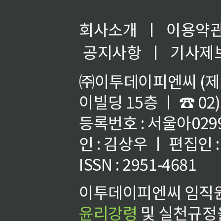
회사소개
ㅣ
이용약
공지사항
ㅣ
기사제
㈜이투데이피엔씨 (제호
이빌딩 15층 ㅣ ☎ 02)
등록번호 : 서울아02992
인 : 김상우 ㅣ 편집인
ISSN : 2951-4681
이투데이피엔씨 임직원
윤리강령
및 실천규정을