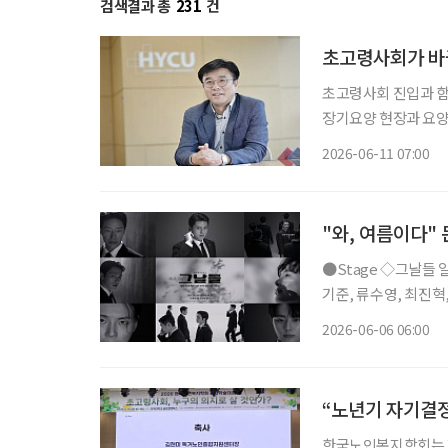
검색결과 총
231
건
초고령사회가 바꾼
초고령사회 진입과 함
장기요양 현장과 요양
버대학교는 올해 3월 노
2026-06-11 07:00
버대학교 노인복지요
"와, 여름이다"
●Stage ◇그날들 일정 6월 9일 ~ 8월 23일 장소 디큐브 링크아트센터 연출 장유정 출연 엄
기준, 류수영, 최진혁, 김정현,
며진 주크박스 뮤지컬 
2026-06-06 06:00
다. 청와대 경호실을 
“노년기 자기결정
한국노인복지학회는 지