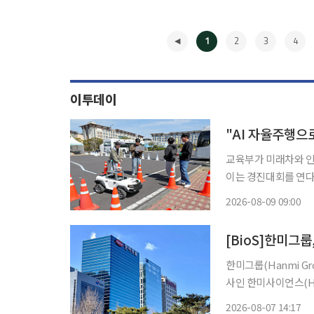
1
2
3
4
이투데이
교육부가 미래차와 인
이는 경진대회를 연다
실전형 AI 인재를 양성하겠다는 취지다. 교육부와
2026-08-09 09:00
통신산업진흥회(KEA)
◀
[BioS]한미그
한미그룹(Hanmi G
사인 한미사이언스(Ha
Pharmaceutic
2026-08-07 14:17