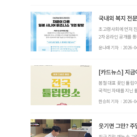
화, 정서적 피로와 연
연관된다는 분석이 보
국내외 복지 전문
초고령사회에 먼저 진
2차 온라인 공개를 통
함께 가는가’와 ‘무엇
윤나래 기자
2026-0
방의 성격과 깊이를 보
취재해온 신미화 일
내 복지정책 전문가인
[카드뉴스] 지금이
봄철 대표 꽃인 튤립
국적인 자태를 지닌 
지로 제격이다. 현재
한승희 기자
2026-0
형 축제, 도심 근교의
활용한 정원 연출과 함
에게 다양한 즐길 거리
웃기면 그만? 주
최근 주말 예능 속 고