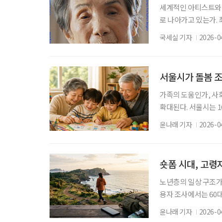
세계적인 아티스트와 
로 나아가고 있는가. 
SWIMMING with
국세실 기자
2026-0
집 ‘아리랑’ 타이틀곡
심에 두고 있다. 이 
기’다. 박찬욱 감독에
서울시가 돌봄 조
가족의 도움인가, 사
확대된다. 서울시는 1
대상을 초등학교 저학
윤나래 기자
2026-0
제도는 24개월에서 3
서울시는 이를 초등학
180% 이하로 완화할
숏폼 시대, 고령
노년층의 일상 구조가
용자 조사에서는 60대
에서는 60대 이상의 
윤나래 기자
2026-0
SNS를 반복적 소비하