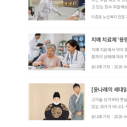
고 있는 장수 주말예능 
점은 출연진 중 나이가
이준호 노인복지 전문 
지석진, 놀토에선 신
제나 진행 방식이 전
처지고, 트렌드를 따
치매 치료제 ‘용
치매 치료에서 약의 
환자의 상태에 따라 적
특성상, 초기 투여 
윤나래 기자
2026-0
알츠하이머형 치매 치
수주에 걸쳐 점진적으
환자가 약물에 적응하
[윤나래의 세대읽
고미술 상가부터 옛날
있는 과거가 아니다. 
를 오가는 젊은이들이
윤나래 기자
2026-0
는 물건 앞에서 한참