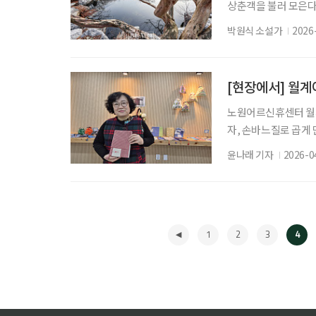
상춘객을 불러 모은다
유, 매화나무, 동백 
박원식 소설가
2026
정원엔 아직 봄이 도
들여 써 보내는 편지처
철수 명령서를 받은 
노원어르신휴센터 월
자, 손바느질로 곱게 
전시의 이름은 ‘뚝딱뚝
윤나래 기자
2026-0
씨는 스스로를 작가라
를 갖고 있었다. “사
상 개인 컵을 갖고 
1
2
3
4