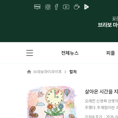
전체뉴스
피플
브라보마이라이프
컬처
살아온 시간을 
오래전 신영복 선생의
주했다. 추체험이란 
체험을 자기의 체험처
강원국 작가
2026-0