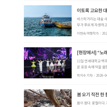
온 공간이다. 온라인 
관객들은 단종의 능 
이토록 고요한 대
바스락거리는 대숲 사
무가 푸르게 자생하고 
숲과 바다, 둘레길과
이현숙 여행작가
20
수만과 맞닿은 충남 
는 선박과 푸른 바다가
는 홍성의 유일한 유
[현장에서] “노
11일 연세대학교 백
운 호응 속에 막을 올
중장년 세대의 기억과 
박지수 기자
2026-0
부터 분위기 압도 이날
처녀’로 시작된 무대는
곡으로 공연장의 분위
봄 오기 직전 한
봄이 왔다. 꽃철이다.