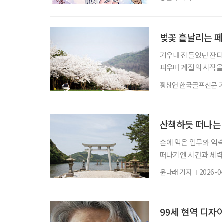
그들의 생각을 미루어
이 “과거를 새로이 
(溫古)의 의미를 넘어
벚꽃 흩날리는 
겨우내 잠들었던 잔디
피우며 계절의 시작을
골프장으로 향하게 된다
황창연 한국골프신문 
컨트리클럽(CC)이다.
는 이의 마음을 활짝 
흩날리면 영화 속 한
산책하듯 떠나는
손에 익은 업무와 익
떠나기엔 시간과 체력
여행이 필요하다. 여권
윤나래 기자
2026-0
시 들여다본다. 반나
한 계획도 필요 없다.
자. 불과 1시간 남짓
99세 현역 디자