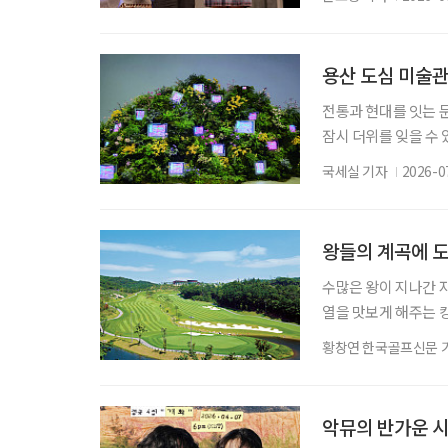
스로에게 묻게 된다. 
연 소개 일정 7월 26
장용, 서인석 •박민재 
용산 도심 미술
전통과 현대를 잇는 
잠시 더위를 잊을 수 
바깥의 소란과 열기를
국세실 기자
2026-0
찾은 곳은 서울 용산의 
미술관은 아모레퍼시픽
과 도자기를 수집한 
왕들의 계곡에 
수많은 왕이 지나간 
열을 맛보게 해주는 
쟁이 끊이지 않았다.
황창연 한국골프신문 
문이었다. 그래서 충
국시대에는 백제의 근초
신라 진흥왕이 차지하
악뮤의 반가운 시