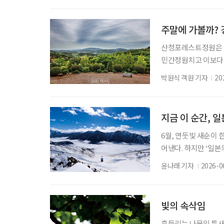
작한다. 이는 정조의 
릅쓴 일이든 그 목표는
주말에 가볼까?
산청포레스트정원은 너른
민간정원치고 이보다 
규모 하나로 존재감을
박원식 객원 기자
20
느 정원에서 쉽사리 
다. 정원 스케일이 너
조경 작업 끝에 어쩔 
지금 이 순간, 
6월, 연둣빛 새순이
어낸다. 하지만 ‘일
기다리고 있다. 해발 
윤나래 기자
2026-0
트’. 일 년 중 절반
친 직후인 4월 하순
별한 여정. 여름 초입
빛의 속삭임
흔들리는 나뭇잎 틈새