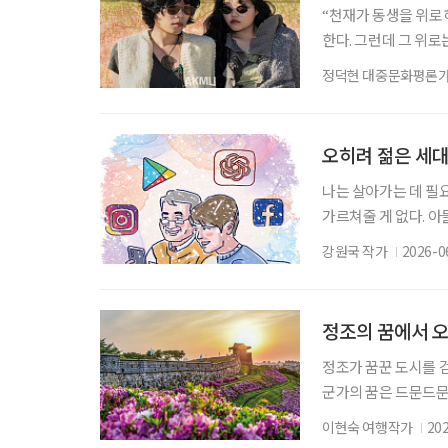
“천재가 동생을 위로하
한다. 그런데 그 위
우리 모두의 가슴도 울
정덕현 대중문화평론
닭을 살펴본다. 슬픔 
음이야. 쫓아내지 말고
악뮤)의 신보 ‘개화’에
오히려 젊은 세
나는 살아가는 데 필
가르쳐줄 게 없다. 아
서글프게도 아들은 그런
강원국 작가
2026-0
듣도 보도 못한 제품
라 아들에게 물어야 
경험을 쌓고, 실패를
정조의 꿈에서 오
정조가 꿈꾼 도시를 
군가의 꿈은 드문드문
히 굳건하다. 그 안
이현숙 여행작가
20
만나고 또 다른 계절을