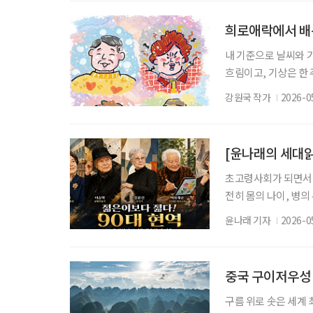
다 2025년 더 시에
자리한 여주는 골프 
희로애락에서 배
내 기준으로 날씨와 
흐림이고, 기상은 한 
고 되풀이되는 패턴이
강원국 작가
2026-0
고, ‘감정’은 기상이며
상, 기후 나는 대체로
해 매사에 일희일비한다
[윤나래의 세대읽
초고령사회가 되면서 우
전히 몸의 나이, 병의
은 무엇일까. 최근 주
윤나래 기자
2026-0
수란 단지 오래 살아
다. 아흔 이후에도 계
인 그는 가천대학교 
중국 구이저우성
구름 위로 솟은 세계