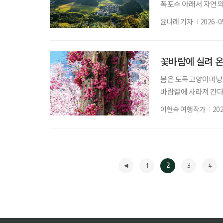
폭포수 아래서 자연의 
서 치유를 얻고, 유
윤나래 기자
2026-0
라갈 수 있는 곳. 
드라마틱한 여정을 떠나
저우성은 오랫동안 ‘천
꽃바람에 실려 온
봄은 도둑고양이마냥 
바람결에 사라져 간다.
한다. 바야흐로 꽃철이
이현숙 여행작가
20
한 병, 교통카드 한 
시 부천이다. 복사골은
있다. 봄이면 복사꽃
1
2
3
4