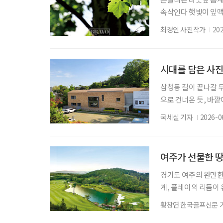
속삭인다 햇빛이 잎맥
꿈 꾼다
최경인 사진작가
20
시대를 담은 사진
삼청동 길이 끝나갈 
으로 건너온 듯, 바
넓은 공간을 지나 만
국세실 기자
2026-0
다. 전시를 보러 왔지
년 국내 최초의 사진
사진의 세계화를 목표
여주가 선물한 땅
경기도 여주의 완만한
계, 플레이의 리듬이 
2011년 유서 깊은 
황창연 한국골프신문 
의 회원제 골프장이었