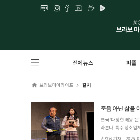
전체뉴스
피플
브라보마이라이프
컬처
죽음 아닌 삶을 
연극 ‘다정한 배웅’은
라본다. 특수 청소업
다. 관객은 ‘나는 어
손효정 기자
2026-0