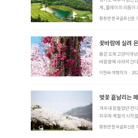
계, 플레이의 리듬이 
2011년 유서 깊은 
황창연 한국골프신문 
의 회원제 골프장이었
다 2025년 더 시에
자리한 여주는 골프 
꽃바람에 실려 온
봄은 도둑고양이마냥 
바람결에 사라져 간다.
한다. 바야흐로 꽃철이
이현숙 여행작가
20
한 병, 교통카드 한 
시 부천이다. 복사골은
있다. 봄이면 복사꽃
벚꽃 흩날리는 
겨우내 잠들었던 잔디
피우며 계절의 시작을
골프장으로 향하게 된다
황창연 한국골프신문 
컨트리클럽(CC)이다.