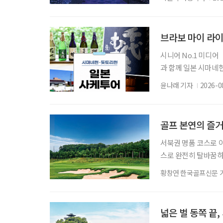
식의 여행보다는 자신
인생 후반기 세대가 
턴을 지향한다. 자신
브라보 마이 라이
시니어 No.1 미디
과 함께 일본 시마네현
다. 여행 일정은 12
윤나래 기자
2026-0
슈를 만드는 사카구라
역의 역사·문화유산을
어지는 공간과 지역의
골프 본연의 즐
서북권 명품 코스로 
스로 완전히 탈바꿈하
나 자신만의 ‘인생 코
황창연 한국골프신문 
운 풍경 때문일 수도 
을 선물한다. 서원힐
위치한 서원힐스는 33
넓은 벌 동쪽 끝,