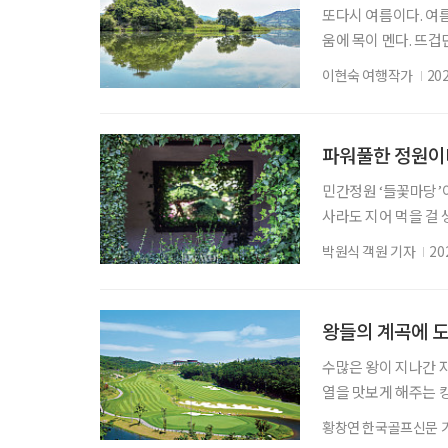
또다시 여름이다. 여름
움에 목이 멘다. 뜨겁
지 못하던 뜨겁던 날
이현숙 여행작가
20
여름을 만났다. ‘넓은
그 자리에 있다. 충북
달리면 양옆으로 펼쳐
파워풀한 정원이
민간정원 ‘들꽃마당’이
사라도 지어 먹을 걸 
찼다. 여론이란 때론 
박원식 객원 기자
20
원주가 세상을 미리 
트렌드로 부상한 요즘,
당’은 잔잔한 수면 
왕들의 계곡에 
수많은 왕이 지나간 
열을 맛보게 해주는 
쟁이 끊이지 않았다.
황창연 한국골프신문 
문이었다. 그래서 충