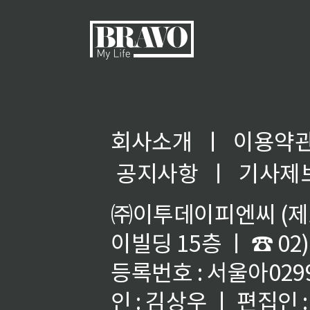
회사소개
ㅣ
이용약
◀
공지사항
ㅣ
기사제
㈜이투데이피엔씨 (제호
이빌딩 15층 ㅣ ☎ 02)
등록번호 : 서울아02992
인 : 김상우 ㅣ 편집인