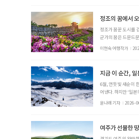
국시대에는 백제의 근초
신라 진흥왕이 차지하
정조의 꿈에서 오
정조가 꿈꾼 도시를 
군가의 꿈은 드문드문
히 굳건하다. 그 안
이현숙 여행작가
20
만나고 또 다른 계절을
작한다. 이는 정조의 
릅쓴 일이든 그 목표는
지금 이 순간, 
6월, 연둣빛 새순이
어낸다. 하지만 ‘일
기다리고 있다. 해발 
윤나래 기자
2026-0
트’. 일 년 중 절반
친 직후인 4월 하순
별한 여정. 여름 초입
여주가 선물한 땅
경기도 여주의 완만한