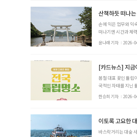
는 이의 마음을 활짝 
흩날리면 영화 속 한
산책하듯 떠나는
손에 익은 업무와 익
떠나기엔 시간과 체력
여행이 필요하다. 여권
윤나래 기자
2026-0
시 들여다본다. 반나
한 계획도 필요 없다.
자. 불과 1시간 남짓
[카드뉴스] 지금이
봄철 대표 꽃인 튤립
국적인 자태를 지닌 
지로 제격이다. 현재
한승희 기자
2026-0
형 축제, 도심 근교의
활용한 정원 연출과 함
에게 다양한 즐길 거리
이토록 고요한 대
바스락거리는 대숲 사