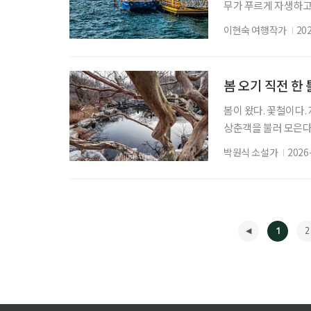
무가 푸르게 자생하고 
숲과 바다, 둘레길과
이현숙 여행작가
20
수만과 맞닿은 충남 
는 선박과 푸른 바다가
는 홍성의 유일한 유
봄 오기 직전 한
봄이 왔다. 꽃철이다.
상춘객을 불러 모은다
유, 매화나무, 동백 
박원식 소설가
2026
정원엔 아직 봄이 도
들여 써 보내는 편지처
철수 명령서를 받은 
1
2