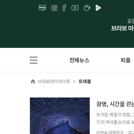
전체뉴스
피플
브라보마이라이프
트래블
광명, 시간을 걷
뜨거운 계절의 정점, 
기의 역사를 눈으로 보
광명시다. 요즘 여가
이현숙 여행작가
20