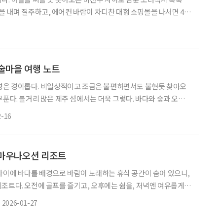
소음을 내며 질주하고, 에어컨 바람이 차디찬 대형 쇼핑몰을 나서면 400
향냄새가 코끝을 스친다. 스카이워크에서 발아래 놓인 세상을 내려
유유자적 흐르는 짜오프라야 강물 위에선 시곗바늘이 멈춘 듯한 평
 문명의 흔적을 쫓는 시간 여행부터 잠들지 않는 도시의 화려한 밤
사하는 태국의 무지개색 스펙트럼으로 초대한다. 태국 건축예술의
술마을 여행 노트
풍경은 경이롭다. 비일상적이고 조금은 불편하면서도 불현듯 찾아오
부푼다. 볼거리 많은 제주 섬에서는 더욱 그렇다. 바다와 숲과 오름이
 옛이야기가 담긴 터전에선 잠깐 멈춰 서게 된다. 예술이 담긴 마을
2-16
갖는 느릿한 하루를 미리 확보해두는 게 좋다. 나를 마주하며 그 땅에
가능한 한 머무를 것. 마을을 둘러싼 산은 하늘과 맞닿은 듯하다. 한
선 아래 한경면 저지리 마을에 현대미술관이 생기면서 열
 마우나오션 리조트
사이에 바다를 배경으로 바람이 노래하는 휴식 공간이 숨어 있으니,
조트다. 오전에 골프를 즐기고, 오후에는 쉼을, 저녁엔 여유롭게
벽한 장소다. 자연이 내어준 능선 위에 펼쳐진 페어웨이와 손끝을 스
2026-01-27
를 만들어 골퍼들의 마음이 저절로 열린다. 골프와 휴식을 완벽하