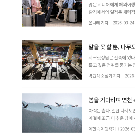
많은 시니어에게 해외여행은
환경에서의 일정은 체력적‧
에서의 추가 비용까지 더해
윤나래 기자
2026-03-24
편을 줄이는 방향으로 빠르
서 나아가, 여행 과정 전반
례가 모두투어와 GS샵이 
말을 못 할 뿐, 나무
시크릿정원은 산속에 있다.
롭고 깊은 정취를 풍기는 정
에 두었던 정은 거둬들이고,
박원식 소설가 기자
2026
구름처럼 그저 담백하게 사
정원이 있다니. 이곳엔 봄
람들은 잠시나마 벗어나고
봄을 기다리며 연천
아직은 춥다. 일단 나서보
계절에 조금 더 추운 땅에
로 바뀌는 순간이다. 경기
이현숙 여행작가
2026-0
이라는 말이 언제나 따라