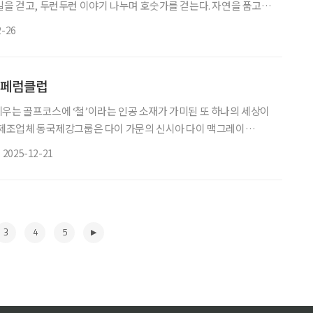
길을 걷고, 두런두런 이야기 나누며 호숫가를 걷는다. 자연을 품고
고, 모든 게 휴식이다. 느림의 미학 속에서 보내는 크고 넓은 한밭,
2-26
건강하고 평화롭다. 노을이 내린 듯 붉은 숲, 장태산 메타세쿼이아
 알려졌지만 장태산의 메타세쿼이아는 신비로운 숲을 이루었다. 삐
봄부터 초록 절정의 여름을 지나 장태산의 가을은 불을
, 페럼클럽
우는 골프코스에 ‘철’이라는 인공 소재가 가미된 또 하나의 세상이
 제조업체 동국제강그룹은 다이 가문의 신시아 다이 맥그레이
ey)와 손잡고 자연 속 묵직한 토너먼트 코스를 완성했다. 2014년 경기 남
2025-12-21
불리는 여주 자락에 독기 품은 강렬한 골프코스가 등장했다. 115만
넉넉한 대지에 18개 홀을 품은 페럼클럽이다. ‘페럼(Ferrum)’이란 ‘철
. 철강 제조업체인 동국제강그룹은
3
4
5