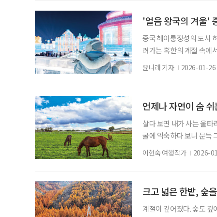
게 이어주는 이곳은 경북 경
활한 대지에 27홀의 골프 
'얼음 왕국의 겨울'
중국 헤이룽장성의 도시 하
려가는 혹한의 계절 속에서
월 개막하는 ‘하얼빈 국제
윤나래 기자
2026-01-26
울 축제다. 하얼빈 국제빙
고 있다. 얼음·눈 조각 
이다. 특히 쑹화강의 얼음
언제나 자연이 숨 쉬는
살다 보면 내가 사는 울타리
굴에 익숙하다 보니 문득 
그리움을 늘어놓으며 나도 모
이현숙 여행작가
2026-0
로운 한 해의 시작이다. 
제주를 떠올린다. 한 시간
비길 수 없을 만큼 멋진 섬
크고 넓은 한밭, 숲
계절이 깊어졌다. 숲도 깊