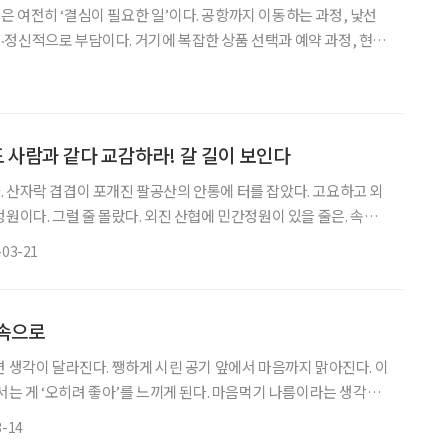
 여전히 ‘결심이 필요한 일’이다. 공항까지 이동하는 과정, 낯선
정신적으로 부담이다. 거기에 복잡한 상품 선택과 예약 과정, 현지
지면 즐거움보다 피로가 앞선다. 최근 여행 상품은 시니어들의 불
게 변화하고 있다. 고급 호텔이나 비즈니스석 중심의 ‘프리미엄’에
의 부담을 줄이는 ‘맞춤형 설계 상품’이 등장한 것이다. 대표적인 사
선보인 ‘하이클래스 동유럽 여행 상품’이다. 이 상품은 여
도 사람과 같다 교감하라! 갈 길이 보인다
 산자락 겹겹이 포개진 팔공산의 안통에 터를 잡았다. 고요하고 외
원이다. 그럴 줄 몰랐다. 외진 산협에 민간정원이 있을 줄은. 속세
 초막을 조촐히 지어놓고, 있는 듯 없는 듯 소리 소문 없이, 물처럼
-03-21
는 은자 하나 걸어 나올 것 같은 변방에 사람을 숱하게 불러 모으는
부터 가을까지 성수기 주말이면 1000여 명의 입장객이 몰려든다. 사
 싶으리라. 매력과 환멸이 공존해 아리송한 도시
 속으로
면 생각이 달라진다. 쨍하게 시린 공기 앞에서 마음까지 맑아진다. 이
 서는 게 ‘오히려 좋아’를 느끼게 된다. 마음먹기 나름이라는 생각으
도 연천군은 낮은 기온으로 손꼽히는 대한민국 최북단이며, 최전방
3-14
붙는다. 일기예보에서는 전국이 얼어붙었다고 하는데 연천군은 오죽