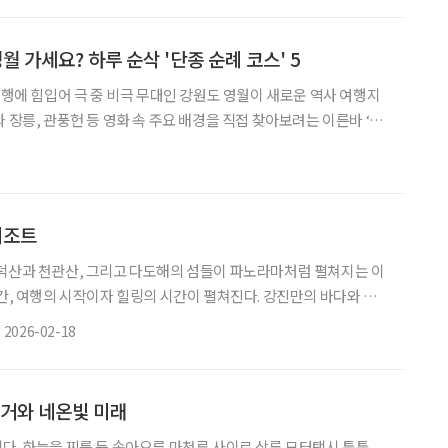
 연천군에 막상 들어서니 청명하고 여유롭다. 가길 잘했다. 무균실처
연 속에 들다 우선 연천군의 가장 북쪽으로 달려 임진강평화습
 영월 가세요? 하루 순삭 '단종 순례 코스' 5
 흥행에 힘입어 극 중 비극 무대인 강원도 영월이 새로운 역사 여행지
 장릉, 관풍헌 등 영화 속 주요 배경을 직접 찾아보려는 이른바 ‘성
방문객도 빠르게 증가하는 분위기다. 영월은 조선 제6대 왕 단종이
곳으로, 강과 절벽이 어우러진 험준한 지형 속에 유배와 죽음에 얽힌
아 있다. 비교적 동선이 짧고 자연 경관도 뛰어나 봄철 나들이를 겸
높다. 영화의 여운을 따라 실제 역사의 현장을
리조트
덕산과 천관산, 그리고 다도해의 섬들이 파노라마처럼 펼쳐지는 이
순간, 여행의 시작이자 힐링의 시간이 펼쳐진다. 강진만의 바다와 남
아채 골프앤리조트는 단순한 플레이 공간이 아닌 또 하나의 여정으
2026-02-18
18년 개장한 다산베아채 골프앤리조트는 27개 홀과 52개 객실을 갖
남도의 넉넉한 품속에 자리 잡아 지역의 생생한 모습을 사계절 내내
바람이 적고 온화한 기온을 간직한 지리적 특성 덕분에 자연의
과거와 네온빛 미래
다. 하늘을 찌를 듯 솟아오른 마천루 사이로 삼륜 모터택시 툭툭