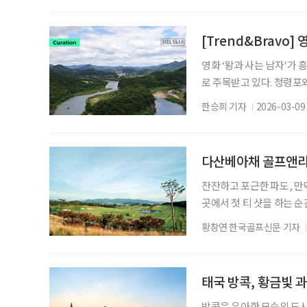
할까 하는 생각도 들었다.
럼 때 묻지 않은 청정 자
[Trend&Bravo]
영화 ‘왕과 사는 남자'가
로 주목받고 있다. 청령포와
지순례’ 여행이 늘어나며 
한승희 기자
2026-03-09
생의 마지막 시간을 보낸 
역사적 흔적이 지금까지 남
한 역사 여행지로 관심이 
다산베아채 골프앤
잔잔하고 포근한 파도, 만
곳에서 첫 티 샷을 하는 
도의 산세를 품은 다산베
황창연 한국골프신문 기자
로 골퍼들을 초대한다. 20
춘 시사이드 골프장이다. 
수묵화처럼 담고 있으며, 
태국 방콕, 황금빛 
방콕은 우아한 모순의 도시