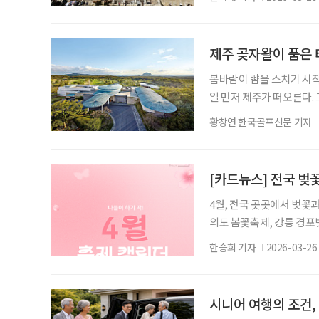
미학을 찾아 스페인 건축의
은 스페인의 수도, 마드리
을 드러낸다. 그중 마드리
제주 곶자왈이 품은
봄바람이 뺨을 스치기 시작
일 먼저 제주가 떠오른다.
디밸리 골프&리조트로 향하
황창연 한국골프신문 기자
달리면 산방산이 다가오고,
기를 맡다 보면 어느덧 테
71개 객실, 인피니티풀,
[카드뉴스] 전국 벚꽃
4월, 전국 곳곳에서 벚꽃
의도 봄꽃축제, 강릉 경포
·부여 지역의 봄 미식 축
한승희 기자
2026-03-26
을 즐길 수 있는 축제가 
별 개화 시기와 축제 일정이
험할 수 있다는 점이 특징
시니어 여행의 조건,