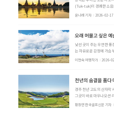
(Tuk-tuk)이 경쾌한 
년 된 사원에서 타오르는 
윤나래 기자
2026-02-17
다보며 짜릿해하다가도, 
온함을 마주한다. 찬란했던
까지, 방콕과 근교가 선
오래 머물고 싶은 예
낯선 곳이 주는 우연한 
는 자유로운 감정에 가슴 
나 둘레길을 걸어야 하고,
이현숙 여행작가
2026-0
을 만나면 사유의 시간을 
잠겨 누리는 시간, 여행은 
라산 서쪽의 부드러운 능
천년의 숨결을 품다
경주 천년 고도의 산자락 
그곳이 바로 마우나오션 리
하루를 정리할 수 있는 완
황창연 한국골프신문 기자
치는 바람이 특별한 분위기