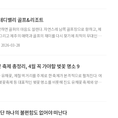
 깊은 내면으로 들어가 보자. 제국의 자신감, 마드리드 여행의 시작
드다. 이곳의 건축은 ‘우리가 세계를 지배했다’라는 제국의 자신감
드 왕궁은 화재로 소실된 옛 성터 위에 스페인 특유의 묵직
 테디밸리 골프&리조트
하면 골퍼의 마음도 설렌다. 자연스레 남쪽 골프장으로 향하고, 제
 그리고 제주의 매력과 골프의 재미를 다시 찾기에 최적의 무대인 테
게 된다. 제주공항에서 서부관광도를 따라 자동차로 약 30분쯤
2026-03-28
 길가에는 유채꽃 퍼레이드가 펼쳐진다. 봄 내음 가득한 유채꽃 향
디밸리 골프&리조트에 다다른다. 이곳 테디밸리는 18홀 골프 코스,
 피트니스센터 등을 갖춘 체류형 골프 리조트다. 클럽하우스에
 축제 총정리, 4월 꼭 가야할 벚꽃 명소 9
과 유채꽃, 제철 먹거리를 주제로 한 축제가 본격적으로 펼쳐진다. 여
벚꽃축제 등 대표적인 벚꽃 명소를 비롯해 진도 유채꽃 축제와 양평
제까지 다양한 테마의 행사가 이어진다. 꽃놀이와 함께 지역 특산물
동시에 열리면서 선택의 폭도 한층 넓어지는 시기다. 특히 4월은 지역
 촘촘하게 맞물려 있어, 방문 시기에 따라 서로 다른 봄 풍경을 경
이다. 수도권과 강원, 남부 지역까지 축제가 순차적으
 단 하나의 불편함도 없어야 떠난다