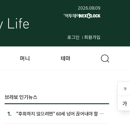
2026.08.09
로그인
회원가입
머니
테마
가
브라보 인기뉴스
가
1.
"후회하지 않으려면" 60세 넘어 끊어내야 할 사
람 1위