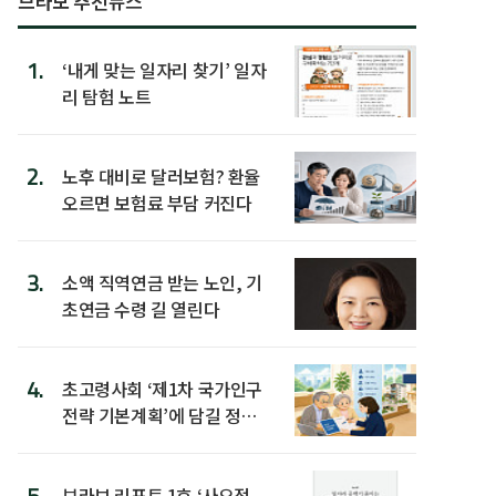
브라보 추천뉴스
1.
‘내게 맞는 일자리 찾기’ 일자
리 탐험 노트
2.
노후 대비로 달러보험? 환율
오르면 보험료 부담 커진다
3.
소액 직역연금 받는 노인, 기
초연금 수령 길 열린다
4.
초고령사회 ‘제1차 국가인구
전략 기본계획’에 담길 정책
은
5.
브라보 리포트 1호 ‘사오정