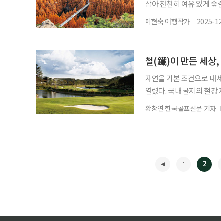
삼아 천천히 여유 있게 숲
있는 숲속 모든 곳이 정원이
이현숙 여행작가
2025-1
대전(大田)에서의 하루는 
는 가로수길 나무로 많이
죽삐죽 잎을 내민 연둣빛 
철(鐵)이 만든 세상
자연을 기본 조건으로 내세
열렸다. 국내 굴지의 철강
(Cynthia Dye Mcgr
황창연 한국골프신문 기자
부 지역 골프장의 메카로 
7025㎡(약 35만 평)의 
(鐵)’을 뜻하는 라틴어다
1
2