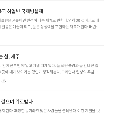
주에 자리한 마우나오션 리조트다. 총 661만㎡(약 200만 평)의 광
코스와 113개의 테마형 객실, 수영장, 멀티 존, 피
 중국 하얼빈 국제빙설제
얼빈은 겨울이면 완전히 다른 세계로 변한다. 영하 20℃ 아래로 내
 얼음은 예술이 되고, 눈은 상상력을 표현하는 재료가 된다. 매년 1
빙설제’는 이러한 겨울의 힘을 가장 극적으로 보여주는 세계 3대 겨
설제는 올해로 27회를 맞이하며, 매년 규모와 작품 수준이 성장해가
전시부터 야간 조명쇼, 공연과 겨울 스포츠까지 도시 전체가 축제의 장
을 잘라 만든 초대형 조형물은 다른 어떤 나라에서도
 섬, 제주
 안이 전부인 양 알고 지낼 때가 있다. 늘 보던 풍경과 늘 만나던 얼
그곳에 내가 보이기는 했던가 생각해본다. 그러면서 일상의 푸념과
르는 사이 나이테 하나 더 얹는다. 2026. 말(馬)의 해. 또다시 새
1-25
이럴 때 잠깐 나만의 시간에 머물 수 있는 온전한 공간을 기대하면서
 남짓의 비행으로, 시간이 오래 걸리지 않으면서 세상 어느 곳과도
 제주가 이 땅에 있다는 것이 고마울 따름
을 걸으며 위로받다
어져 간다. 쾌청한 공기와 햇빛은 사람들을 불러낸다. 이런 계절을 벗