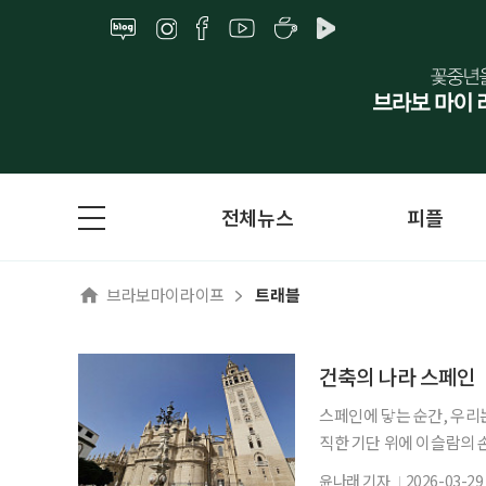
전체뉴스
피플
브라보마이라이프
트래블
건축의 나라 스페인
스페인에 닿는 순간, 우리
직한 기단 위에 이슬람의 
시간의 탑과 같다. 서로 
윤나래 기자
2026-03-29