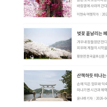
바람결에 사라져 간다.
한다. 바야흐로 꽃철이
이현숙 여행작가
20
한 병, 교통카드 한 
시 부천이다. 복사골은
있다. 봄이면 복사꽃
벚꽃 흩날리는 
겨우내 잠들었던 잔디
피우며 계절의 시작을
골프장으로 향하게 된다
황창연 한국골프신문 
컨트리클럽(CC)이다.
는 이의 마음을 활짝 
흩날리면 영화 속 한
산책하듯 떠나는
손에 익은 업무와 익
떠나기엔 시간과 체력
여행이 필요하다. 여권
윤나래 기자
2026-0
시 들여다본다. 반나