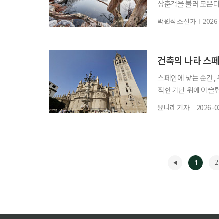
상춘객을 불러 모은다
유, 매화나무, 동백 
박원식 소설가
2026
정원엔 아직 봄이 도
들여 써 보내는 편지처
철수 명령서를 받은 
건축의 나라 스
스페인에 닿는 순간, 
직한 기단 위에 이슬
시간의 탑과 같다. 
윤나래 기자
2026-0
미학을 찾아 스페인 
은 스페인의 수도, 
을 드러낸다. 그중 마
1
2