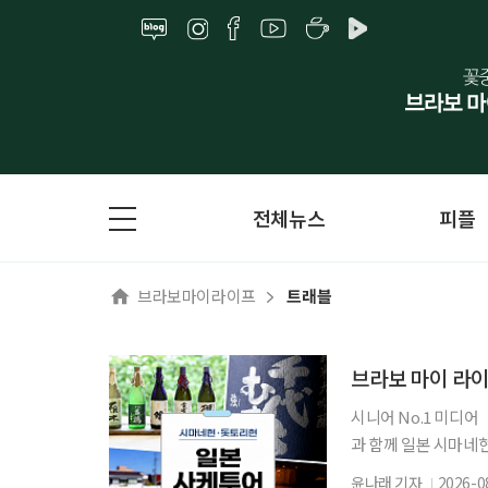
전체뉴스
피플
브라보마이라이프
트래블
브라보 마이 라이
시니어 No.1 미디
과 함께 일본 시마네현
다. 여행 일정은 12
윤나래 기자
2026-0