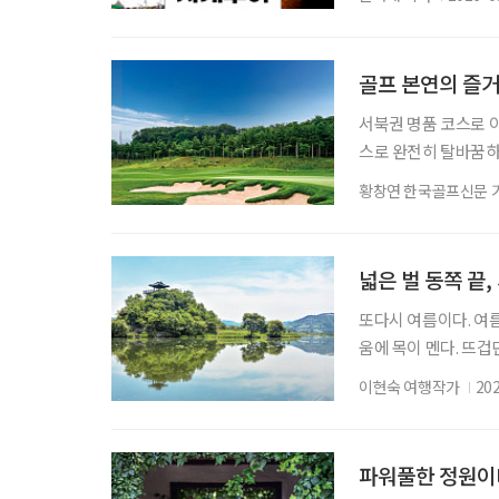
슈를 만드는 사카구라
역의 역사·문화유산을
어지는 공간과 지역의
골프 본연의 즐
서북권 명품 코스로 
스로 완전히 탈바꿈하
나 자신만의 ‘인생 코
황창연 한국골프신문 
운 풍경 때문일 수도 
을 선물한다. 서원힐
위치한 서원힐스는 33
넓은 벌 동쪽 끝,
또다시 여름이다. 여름
움에 목이 멘다. 뜨겁
지 못하던 뜨겁던 날
이현숙 여행작가
20
여름을 만났다. ‘넓은
그 자리에 있다. 충북
달리면 양옆으로 펼쳐
파워풀한 정원이