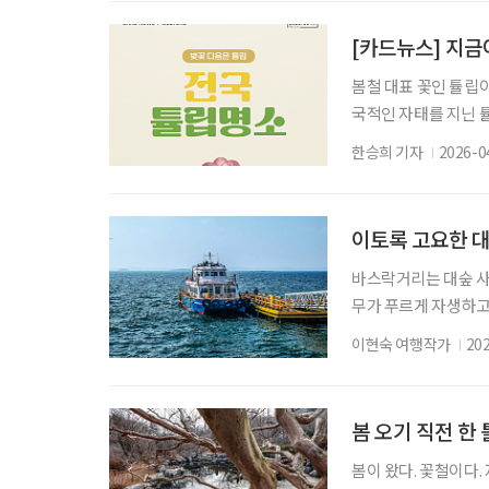
한 계획도 필요 없다.
자. 불과 1시간 남짓
[카드뉴스] 지금이
봄철 대표 꽃인 튤립
국적인 자태를 지닌 
지로 제격이다. 현재
한승희 기자
2026-0
형 축제, 도심 근교의
활용한 정원 연출과 함
에게 다양한 즐길 거리
이토록 고요한 대
바스락거리는 대숲 사
무가 푸르게 자생하고 
숲과 바다, 둘레길과
이현숙 여행작가
20
수만과 맞닿은 충남 
는 선박과 푸른 바다가
는 홍성의 유일한 유
봄 오기 직전 한
봄이 왔다. 꽃철이다.