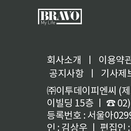
회사소개
ㅣ
이용약
◀
공지사항
ㅣ
기사제
㈜이투데이피엔씨 (제호
이빌딩 15층 ㅣ ☎ 02)
등록번호 : 서울아02992
인 : 김상우 ㅣ 편집인