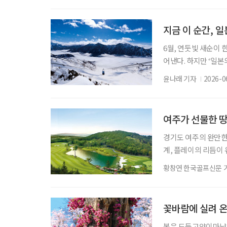
작한다. 이는 정조의 
릅쓴 일이든 그 목표는
지금 이 순간, 
6월, 연둣빛 새순이
어낸다. 하지만 ‘일
기다리고 있다. 해발 
윤나래 기자
2026-0
트’. 일 년 중 절반
친 직후인 4월 하순
별한 여정. 여름 초입
여주가 선물한 땅
경기도 여주의 완만한
계, 플레이의 리듬이 
2011년 유서 깊은 
황창연 한국골프신문 
의 회원제 골프장이었
다 2025년 더 시에
자리한 여주는 골프 
꽃바람에 실려 온
봄은 도둑고양이마냥 