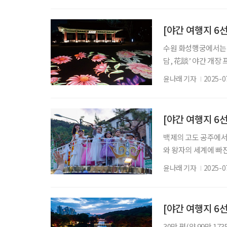
수록 우리가 거기서 발
카미 하루키가 말했듯
[야간 여행지 6
수원 화성행궁에서는 1
담, 花談’ 야간 개장
장하고 지역 경제를 
윤나래 기자
2025-0
하다. 10월까지는 6시
궁산책’ 프로그램이 
하지만, 일행이 4명
[야간 여행지 6선
백제의 고도 공주에서
와 왕자의 세계에 빠
의 소유자라면 즐거운
윤나래 기자
2025-0
공주라서 외로울 일이 없
별 첫째 주 토요일(5/3,
주를 아우르다’라는 
[야간 여행지 6선
30만 평(약 99만 