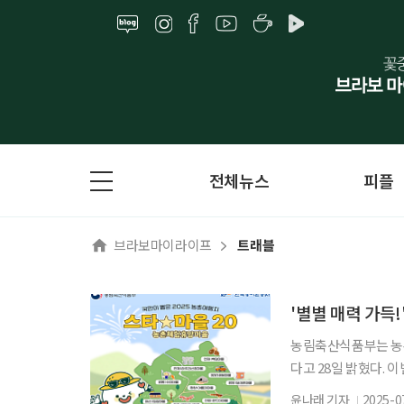
전체뉴스
피플
브라보마이라이프
트래블
'별별 매력 가득!
농림축산식품부는 농촌
다고 28일 밝혔다.
이 있는 마을을 발굴
윤나래 기자
2025-0