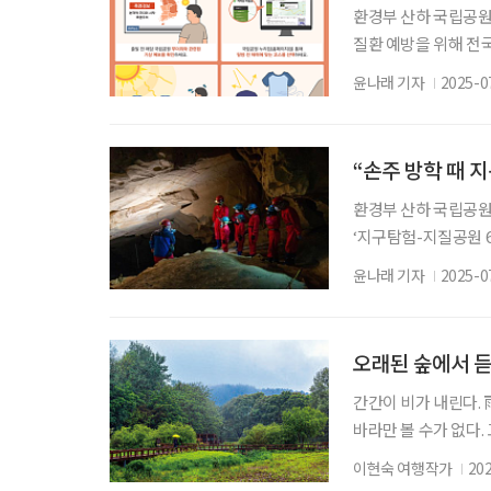
환경부 산하 국립공원
질환 예방을 위해 전국
여름철 국립공원 탐방
윤나래 기자
2025-0
해 발생하는 급성질환
로감, 의식저하 등의
의 헐렁한 옷 착용으로
“손주 방학 때 
환경부 산하 국립공원
‘지구탐험-지질공원 
어난 지역을 국가에서
윤나래 기자
2025-0
수 있다. 세계지질공
다. 국립공원공단에서
△한탄강 △진안·무
오래된 숲에서 
며, 두타연과 양구
간간이 비가 내린다.
바라만 볼 수가 없다.
들어가 보는 하루. 비
이현숙 여행작가
20
가는 수목원은 청량한 