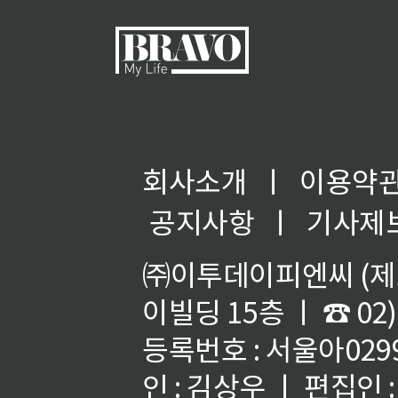
회사소개
ㅣ
이용약
◀
공지사항
ㅣ
기사제
㈜이투데이피엔씨 (제호
이빌딩 15층 ㅣ ☎ 02)
등록번호 : 서울아02992
인 : 김상우 ㅣ 편집인