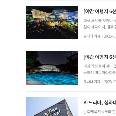
가지 않는 신발을 선
착용해 다른 사람이나 
[야간 여행지 6
회색 도시를 벗어나 
원이 제격이다. 매주
‘우리함께夜’를 운영한
윤나래 기자
2025-0
계절꽃길, 큰키소나무
원 등 주요 야간 개
할 수 있다. 저녁 6
[야간 여행지 6선
역사의 숨결이 살아 있
궁에서 미디어아트를 
해 ‘궁중문화축전’ 
윤나래 기자
2025-0
일 저녁 7시부터 9시
람할 수 있다. 창경궁
꾸며진다. 단, 올해 남
K-드라마, 청와
문화체육관광부와 한국