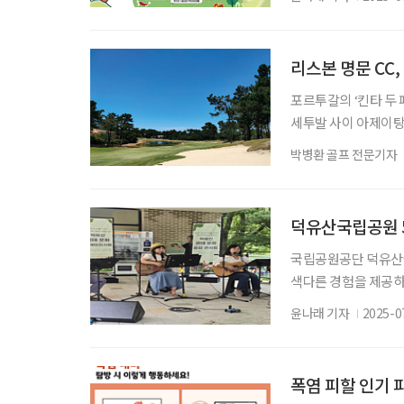
했다. ‘스타마을 20
질, 스토리텔링, 타
투표를 거쳐 전국의 1
리스본 명문 CC
포르투갈의 ‘킨타 두 
세투발 사이 아제이탕 
위 안에 드는 명문 
박병환 골프 전문기자
품이다. 자연 친화적인
골프 코스는 리스본에서 
근 아제이탕 지역은 
덕유산국립공원 
국립공원공단 덕유산
색다른 경험을 제공하
운영한다고 23일 밝혔
윤나래 기자
2025-0
서 걸어온 반세기를 
나누는 등 지속가능한
말에는 하늘 탐방로 입
폭염 피할 인기 