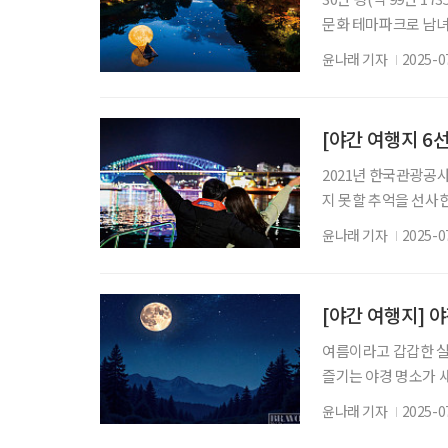
문화 테마파크로 남녀
민속촌은 매주 금·토
윤나래 기자
2025-0
매력을 발산한다. 저
고, 8시 20분에는 
분’이 멋을 더한다.
[야간 여행지 6
2021년 한국관광공사
지 못할 추억을 선사
관광 프로그램이다. 
윤나래 기자
2025-0
험이 된다. 도남항에서
아오는 약 50분 코스
미로운 음악을 곁들였
[야간 여행지] 
여름이라고 갑갑한 실
즐기는 야경 명소가 새
기자! ① 편안한 신발
윤나래 기자
2025-0
안한 신발을 착용해 