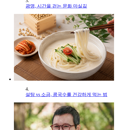
3.
광명, 시간을 걷는 문화 마실길
4.
설탕 vs 소금, 콩국수를 건강하게 먹는 법