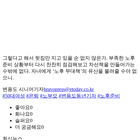
그렇다고 해서 뒷짐만 지고 있을 순 없지 않은가. 부족한 노후
준비 상황부터 다시 찬찬히 점검해보고 차선책을 만들어가는
수밖에 없다. 자녀에게 ‘노후 무대책’의 유산을 물려줄 수야 없
으니.
변용도 시니어기자
bravopress@etoday.co.kr
#50대여성
#은퇴
#노부모
#변용도동년기자
#노후준비
좋아요
0
화나요
0
슬퍼요
0
더 궁금해요
0
최신뉴스