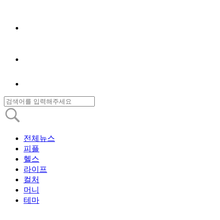
전체뉴스
피플
헬스
라이프
컬처
머니
테마