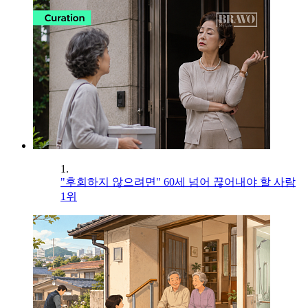
1.
"후회하지 않으려면" 60세 넘어 끊어내야 할 사람
1위