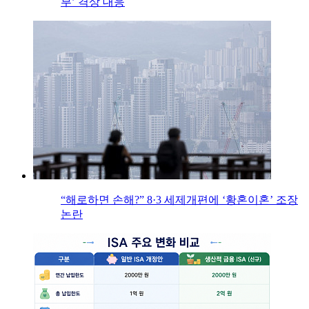
부’ 격상 대응
“해로하면 손해?” 8·3 세제개편에 ‘황혼이혼’ 조장
논란