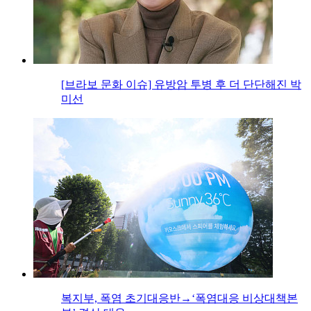
[브라보 문화 이슈] 유방암 투병 후 더 단단해진 박
미선
복지부, 폭염 초기대응반→‘폭염대응 비상대책본