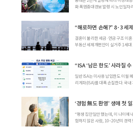
화 폭염중대경보 발령 시 노인일자
초기대응반을 ‘폭염대응 비상대책본부
긴급회의를 열고 폭염대응 비상대책
책본부(중대본) 2단계(심각)가 발
“해로하면 손해?” 8·3 세
운영
결혼이 불리한 세금·연금 구조 이혼 
부동산 세제개편안이 실거주 1세대 1
고령 부부에게는 혼인을 유지하는 
세는 개인별로 부과하지만, 1세대 
부가 각자 집 한 채씩을 보유하면 한
“ISA ‘남은 한도’ 사라질 
일반 ISA는 미사용 납입한도 이월 
리계좌(ISA)를 대폭 손질한다. 국
금융 ISA’를 새로 만들고, 일정 
기존 ISA 가입자라면 이번 개편안에
기 때문이다. 지난 3일 발표된 세제
‘경험 無도 환영’ 생애 첫 
“평생 집안일만 했는데, 이 나이에 
험하지 않은 사람, 10~20년의 경
찾고 이력서를 쓰는 일부터 출퇴근, 