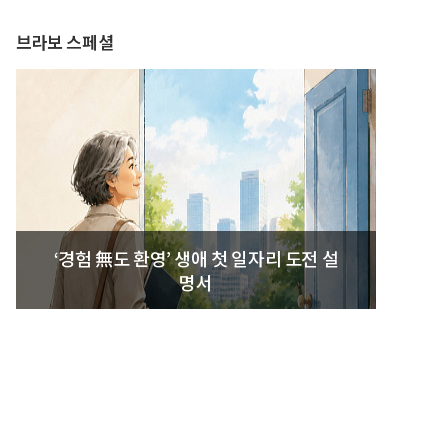
브라보 스페셜
‘경험 無도 환영’ 생애 첫 일자리 도전 설
명서