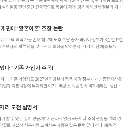
리 실외활동 전면 중단 전국적으로 폭염이 확대·장기화하면서 정부가 기존
’로 격상했다. 7일 보건복지부에 따르면 정은경 장관 주재로 폭염 대응
본부를 구성·운영하기로 했다. 이번 조치는 지난 2일 폭염 중앙재난안전대
령된 이후에도 폭염이 전국적으로 확대되고 장기화한 데 따른 것이다. 기존에
제개편에 ‘황혼이혼’ 조장 논란
뒤 1주택 혜택 가능 존재 해로에 노후 부담 증가 막아야 정부가 3일 발표한
주택자의 세 부담을 낮추는 데 초점을 맞추면서, 각각 집 한 채를 보유한
것보다 이혼이 경제적으로 유리해질 수 있다는 분석이 나온다. 종합부동산
1주택 공제와 세액공제 적용 여부는 부부를 하나의 세대로 묶어 판단한다. 부
 세대가 두 채를 가진 것으로 보지만, 실제 이혼해 주거와 생계를 분
수 있다” 기존 가입자 주목!
폐지…. 기존 가입자도 2027년 연장부터 적용 예정 정부가 개인종합자산관
내 기업과 자본시장에 투자하면 이자· 배당 소득을 전액 비과세하는 ‘생산적
소득 이하 청년에게는 납입액의 10%를 소득공제 해주는 방안도 추진한다. 다만
 주목해야 한다. 그동안 사용하지 않고 쌓아둔 ISA 납입한도가 사라질 수 있
개편안이 국회 통과 후 그대로 시행된다면 법 시행 전 본
일자리 도전 설명서
내가 할 수 있는 일이 있을까.” 지금까지 임금노동이나 조직 생활을 거의 경
력 단절로 사실상 처음처럼 느껴지는 사람은 같은 문턱 앞에 선다. 채용 정보를
업무 지시, 동료 관계까지 낯설다. 이들에게 필요한 것은 ‘용기를 내라’는 말