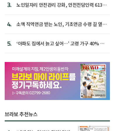
3.
노인일자리 안전관리 강화, 안전전담인력 613명
첫 배치
4.
소액 직역연금 받는 노인, 기초연금 수령 길 열린
다
5.
‘아파도 집에서 늙고 싶어…’ 고령 가구 40% 노
후 주택이라 어...
브라보 추천뉴스