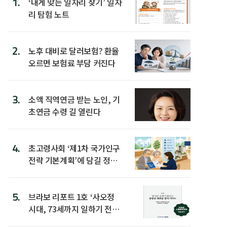
1.
‘내게 맞는 일자리 찾기’ 일자
리 탐험 노트
2.
노후 대비로 달러보험? 환율
오르면 보험료 부담 커진다
3.
소액 직역연금 받는 노인, 기
초연금 수령 길 열린다
4.
초고령사회 ‘제1차 국가인구
전략 기본계획’에 담길 정책
은
5.
브라보 리포트 1호 ‘사오정
시대, 73세까지 일하기 전략’
발간