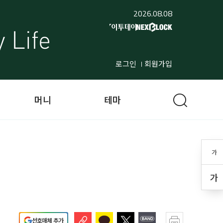
2026.08.08
로그인
회원가입
머니
테마
가
가
선호매체 추가