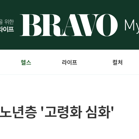
헬스
라이프
컬처
 노년층 '고령화 심화'