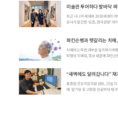
어릴 때는 거울 속 모습을 다른 사람
미술관 투어하다 발바닥 찌
최근 시니어 세대와 2030세대의 
공사가 발간한 ‘요즘, 한국관광’ 데
을 찾는 비중이 증가한 것으로 나타났
찾아 휴식과 내면 회복에 집중하는 
보여준다. 일각에선 취업난과 경제적
파킨슨병과 헷갈리는 치매,
치매라고 하면 대부분 알츠하이머병을
퇴행성 치매로, 증상 때문에 파킨슨
질환으로 알려져 관심을 모았다. 7월
대 길병원 신경과 교수와 함께 풀어
야 한다. 루이소체는 알파시뉴클레인(
“새벽에도 달려갑니다” 재
홍종원 건강의집의원 원장, 15일 이
매·말기암 등 고령층 진료부터 재가
말씀드렸어요. 그런데 정말 새벽 3시
로는 조카 내외가 있었어요.” 나이가 
Place·AIP)’에 대한 관심이 커지