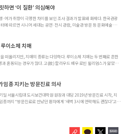
으로 인식했습니다. 대개 두 살 무렵이 되면 ‘거울 속의 나’를 알아보지요.
릿하면 ‘이 질환’ 의심해야
여행·여가 취향이 극명한 차이를 보인 조사 결과가 발표돼 화제다. 한국관광
이터에 따르면 시니어 세대는 공연·전시 관람, 미술관 방문 등 문화예술 공간
다. 반면 2030세대는 자연경관 공원이나 사찰 등 비교적 조용한 공간을
경향을 보였다. 이는 세대별로 여행을 통해 얻고자 하는 가치가 달라졌음을
 불확실성 속에 2030세대는 심리적 휴식과 복잡한 생각을 비워내는
 루이소체 치매
 떠올리지만, 치매의 종류는 다양하다. 루이소체 치매는 두 번째로 흔한
병과 혼동되는 경우가 많다. 고(故) 할리우드 배우 로빈 윌리엄스가 앓았던
 22일 ‘세계 뇌의 날’을 맞아 루이소체 치매에 관한 궁금증을 박기형 가천
봤다. 루이소체 치매를 이해하기 위해서는 먼저 ‘루이소체’가 무엇인지 알아
Alpha-synuclein)이라는 단백질이 비정상적으로 응집해 만
가임종 지키는 방문진료 의사
기일 서울시립대 도시보건대학원 원장과 대담 2019년 방문진료 시작, 치
임종까지 “방문진료로 만났던 환자에게 ‘새벽 3시에 연락해도 괜찮다’고
 무렵 연락을 주셨고, 찾아갔을 때는 이미 숨을 거두신 뒤였습니다. 보호자
들어도 자신이 살던 곳에서 계속 살아가는 ‘에이징 인 플레이스(Aging in
고 있다. AIP를 실현하기 위해서는 의료와 돌봄, 주거 등