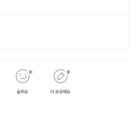
0
0
슬퍼요
더 궁금해요