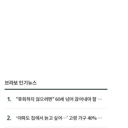
브라보 인기뉴스
1.
"후회하지 않으려면" 60세 넘어 끊어내야 할 사
람 1위
2.
‘아파도 집에서 늙고 싶어…’ 고령 가구 40% 노
후 주택이라 어...