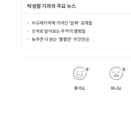
박성필 기자의 주요 뉴스
비규제지역에 가려진 '알짜' 호재들
숫자로 알아보는 추억의 앨범들
늦추면 더 받는 '똘똘한' 국민연금
0
0
좋아요
화나요