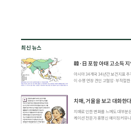
최신 뉴스
韓·日 포함 아태 고소득 지역
아시아 34개국 34년간 보건지표 추적
이 수명 연장 견인 고혈압·부적절
시아·태평양 고소득 지역의 기대수명
에 따르면 강지승 고려대 교수와 연
분석한 장기 추적 결과를 발표했다.
치매, 거울을 보고 대화한
치매로 인한 변화를 느껴도 대부분은
케이션 전문가 홍명신 에이징커뮤니
매 케어’에 관한 궁금증을 풀어드립
힘’이 느껴집니다. 그런 자녀들을 