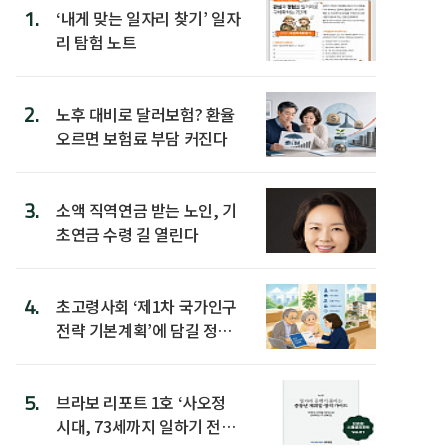
1.
‘내게 맞는 일자리 찾기’ 일자
리 탐험 노트
2.
노후 대비로 달러보험? 환율
오르면 보험료 부담 커진다
3.
소액 직역연금 받는 노인, 기
초연금 수령 길 열린다
4.
초고령사회 ‘제1차 국가인구
전략 기본계획’에 담길 정책
은
5.
브라보 리포트 1호 ‘사오정
시대, 73세까지 일하기 전략’