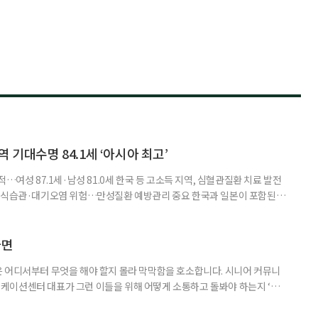
 기대수명 84.1세 ‘아시아 최고’
…여성 87.1세·남성 81.0세 한국 등 고소득 지역, 심혈관질환 치료 발전
한 식습관·대기오염 위험…만성질환 예방관리 중요 한국과 일본이 포함된 아
이 아시아 최고 수준을 기록했다는 분석 결과가 나왔다. 24일 고려대학교
동건 경희대 교수 공동 연구팀은 아시아 34개국의 지난 34년간 보건 지표를
 이번 연구에는 고려대와 경희대를 비롯해 연세대, 워싱턴대 보건계량평
다면
 어디서부터 무엇을 해야 할지 몰라 막막함을 호소합니다. 시니어 커뮤니
케이션센터 대표가 그런 이들을 위해 어떻게 소통하고 돌봐야 하는지 ‘치
니다. 자녀들이 어머니를 돌보기 위해 노력하는 모습을 보니 진정한 ‘가족의
키워내신 어머니가 얼마나 훌륭한 분인지 짐작도 되고요. 사실 우리 모두 아주