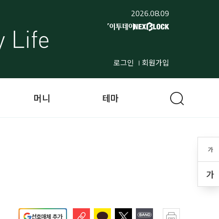
2026.08.09
로그인
회원가입
머니
테마
가
가
선호매체 추가