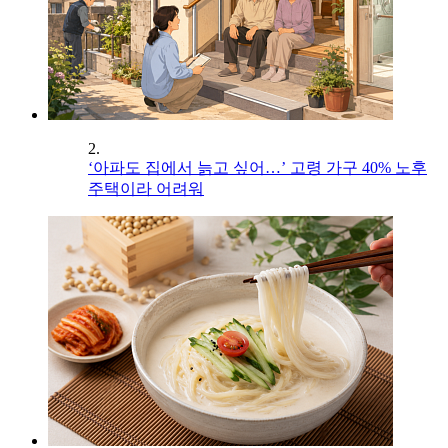
2.
‘아파도 집에서 늙고 싶어…’ 고령 가구 40% 노후
주택이라 어려워