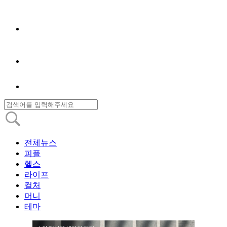
전체뉴스
피플
헬스
라이프
컬처
머니
테마