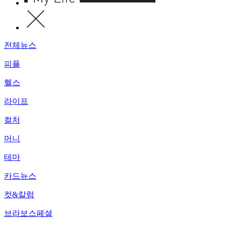
전체뉴스
피플
헬스
라이프
컬처
머니
테마
카드뉴스
컷&칼럼
브라보스페셜