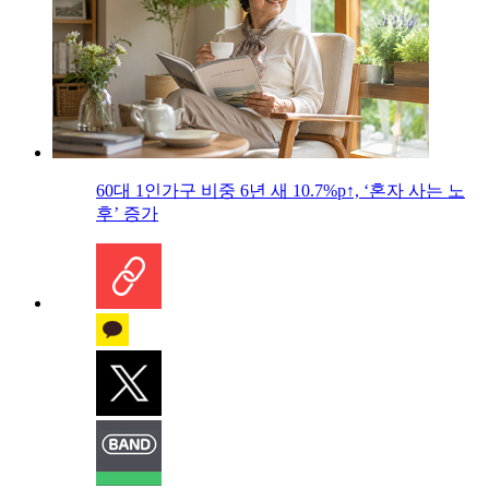
60대 1인가구 비중 6년 새 10.7%p↑, ‘혼자 사는 노
후’ 증가