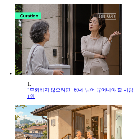
1.
"후회하지 않으려면" 60세 넘어 끊어내야 할 사람
1위