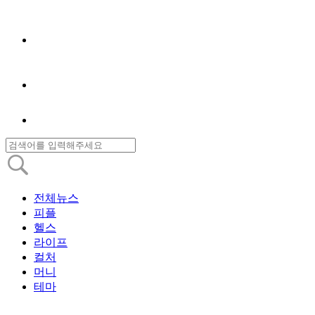
전체뉴스
피플
헬스
라이프
컬처
머니
테마