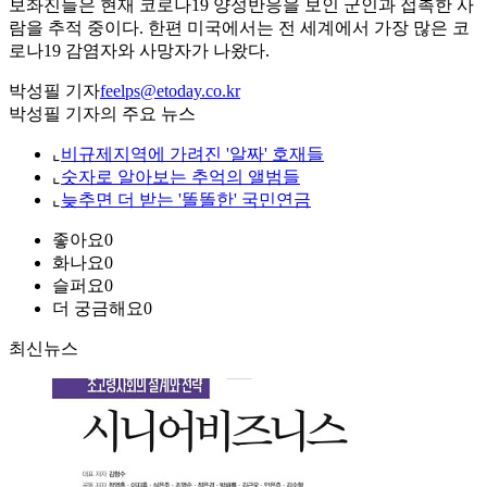
보좌진들은 현재 코로나19 양성반응을 보인 군인과 접촉한 사
람을 추적 중이다. 한편 미국에서는 전 세계에서 가장 많은 코
로나19 감염자와 사망자가 나왔다.
박성필 기자
feelps@etoday.co.kr
박성필 기자의 주요 뉴스
⌞
비규제지역에 가려진 '알짜' 호재들
⌞
숫자로 알아보는 추억의 앨범들
⌞
늦추면 더 받는 '똘똘한' 국민연금
좋아요
0
화나요
0
슬퍼요
0
더 궁금해요
0
최신뉴스