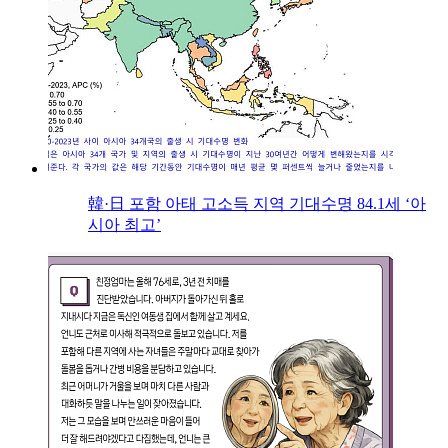
韓·日 포함 아태 고소득 지역 기대수명 84.1세 ‘아
시아 최고’