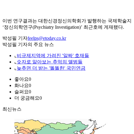
이번 연구결과는 대한신경정신의학회가 발행하는 국제학술지
‘정신의학연구(Psychiatry Investigation)’ 최근호에 게재됐다.
박성필 기자
feelps@etoday.co.kr
박성필 기자의 주요 뉴스
⌞
비규제지역에 가려진 '알짜' 호재들
⌞
숫자로 알아보는 추억의 앨범들
⌞
늦추면 더 받는 '똘똘한' 국민연금
좋아요
0
화나요
0
슬퍼요
0
더 궁금해요
0
최신뉴스