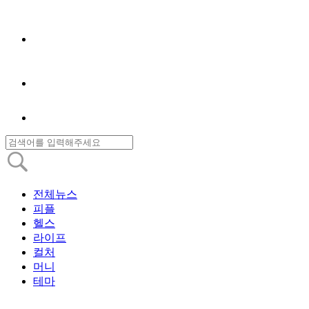
전체뉴스
피플
헬스
라이프
컬처
머니
테마