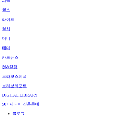
피플
헬스
라이프
컬처
머니
테마
카드뉴스
컷&칼럼
브라보스페셜
브라보리포트
DIGITAL LIBRARY
50+ 시니어 신춘문예
블로그