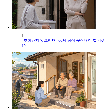
1.
"후회하지 않으려면" 60세 넘어 끊어내야 할 사람
1위