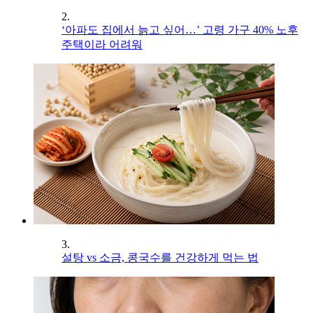
2.
‘아파도 집에서 늙고 싶어…’ 고령 가구 40% 노후
주택이라 어려워
3.
설탕 vs 소금, 콩국수를 건강하게 먹는 법