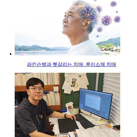
파킨슨병과 헷갈리는 치매, 루이소체 치매