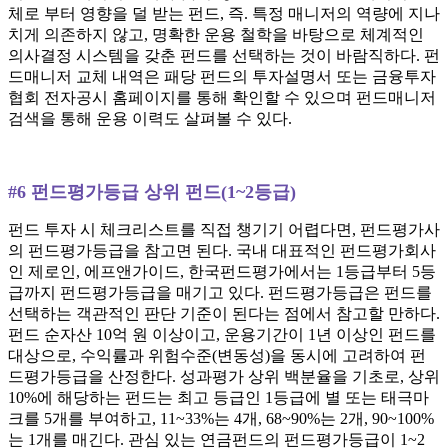
체로 부터 영향을 덜 받는 펀드, 즉. 특정 매니저의 역량에 지나
치게 의존하지 않고, 명확한 운용 철학을 바탕으로 체계적인
의사결정 시스템을 갖춘 펀드를 선택하는 것이 바람직하다. 펀
드매니저 교체 내역은 패당 펀드의 투자설명서 또는 금융투자
협회 전자공시 홈페이지를 통해 확인할 수 있으며 펀드매니저
검색을 통해 운용 이력도 살펴볼 수 있다.
#6 펀드평가등급 상위 펀드(1~2등급)
펀드 투자 시 체크리스트를 직접 챙기기 어렵다면, 펀드평가사
의 펀드평가등급을 참고면 된다. 국내 대표적인 펀드평가회사
인 제로인, 에프앤가이드, 한국펀드평가에서는 1등급부터 5등
급까지 펀드평가등급을 매기고 있다. 펀드평가등급은 펀드를
선택하는 객관적인 판단 기준이 된다는 점에서 참고할 만하다.
펀드 순자산 10억 원 이상이고, 운용기간이 1년 이상인 펀드를
대상으로, 수익률과 위험수준(변동성)을 동시에 고려하여 펀
드평가등급을 산정한다. 성과평가 상위 백분율을 기초로, 상위
10%에 해당하는 펀드는 최고 등급인 1등급에 별 또는 태극마
크를 5개를 부여하고, 11~33%는 4개, 68~90%는 2개, 90~100%
는 1개를 매긴다. 관심 있는 연금펀드의 펀드평가등급이 1~2