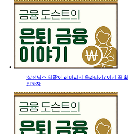
'삼전닉스 열풍'에 레버리지 올라타기? 이건 꼭 확
인하자