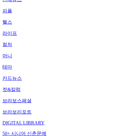
피플
헬스
라이프
컬처
머니
테마
카드뉴스
컷&칼럼
브라보스페셜
브라보리포트
DIGITAL LIBRARY
50+ 시니어 신춘문예