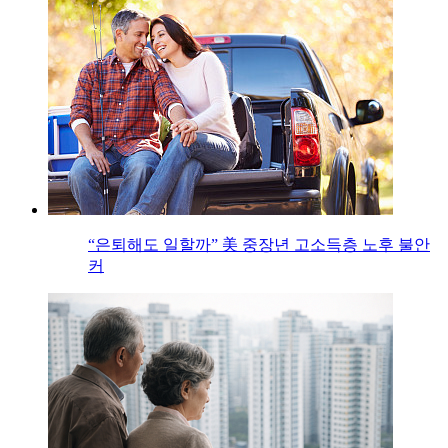
“은퇴해도 일할까” 美 중장년 고소득층 노후 불안
커