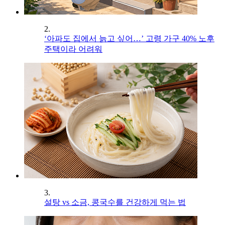
2.
‘아파도 집에서 늙고 싶어…’ 고령 가구 40% 노후
주택이라 어려워
3.
설탕 vs 소금, 콩국수를 건강하게 먹는 법