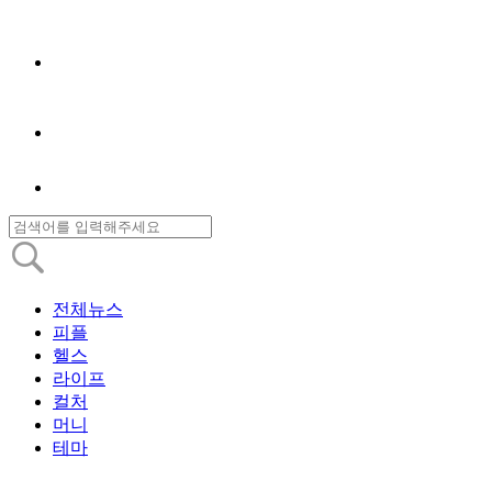
전체뉴스
피플
헬스
라이프
컬처
머니
테마