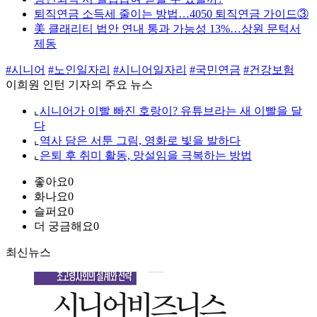
퇴직연금 소득세 줄이는 방법…4050 퇴직연금 가이드③
美 클래리티 법안 연내 통과 가능성 13%…상원 문턱서
제동
#시니어
#노인일자리
#시니어일자리
#국민연금
#건강보험
이희원 인턴 기자의 주요 뉴스
⌞
시니어가 이빨 빠진 호랑이? 유튜브라는 새 이빨을 달
다
⌞
역사 담은 서툰 그림, 영화로 빛을 발하다
⌞
은퇴 후 취미 활동, 망설임을 극복하는 방법
좋아요
0
화나요
0
슬퍼요
0
더 궁금해요
0
최신뉴스