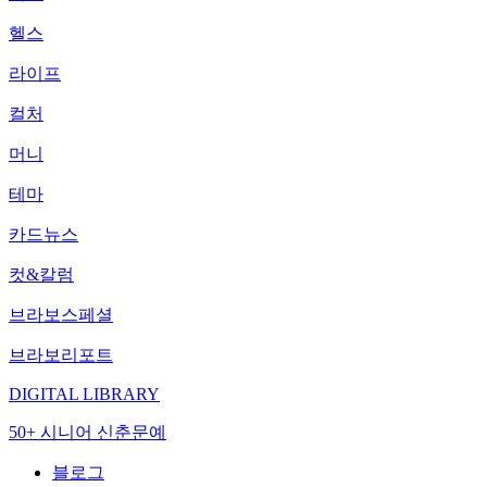
헬스
라이프
컬처
머니
테마
카드뉴스
컷&칼럼
브라보스페셜
브라보리포트
DIGITAL LIBRARY
50+ 시니어 신춘문예
블로그