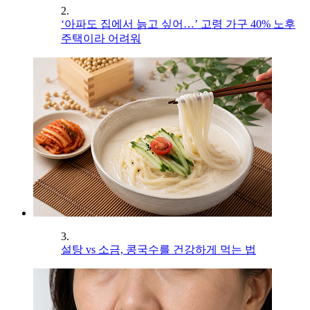
2.
‘아파도 집에서 늙고 싶어…’ 고령 가구 40% 노후
주택이라 어려워
3.
설탕 vs 소금, 콩국수를 건강하게 먹는 법