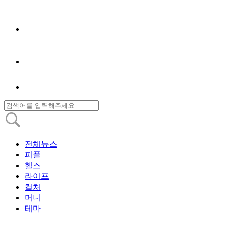
전체뉴스
피플
헬스
라이프
컬처
머니
테마