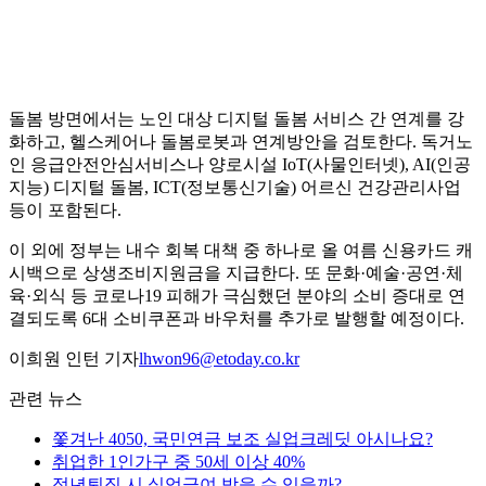
돌봄 방면에서는 노인 대상 디지털 돌봄 서비스 간 연계를 강
화하고, 헬스케어나 돌봄로봇과 연계방안을 검토한다. 독거노
인 응급안전안심서비스나 양로시설 IoT(사물인터넷), AI(인공
지능) 디지털 돌봄, ICT(정보통신기술) 어르신 건강관리사업
등이 포함된다.
이 외에 정부는 내수 회복 대책 중 하나로 올 여름 신용카드 캐
시백으로 상생조비지원금을 지급한다. 또 문화·예술·공연·체
육·외식 등 코로나19 피해가 극심했던 분야의 소비 증대로 연
결되도록 6대 소비쿠폰과 바우처를 추가로 발행할 예정이다.
이희원 인턴 기자
lhwon96@etoday.co.kr
관련 뉴스
쫓겨난 4050, 국민연금 보조 실업크레딧 아시나요?
취업한 1인가구 중 50세 이상 40%
정년퇴직 시 실업급여 받을 수 있을까?