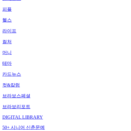
피플
헬스
라이프
컬처
머니
테마
카드뉴스
컷&칼럼
브라보스페셜
브라보리포트
DIGITAL LIBRARY
50+ 시니어 신춘문예