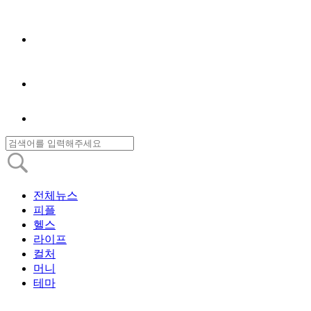
전체뉴스
피플
헬스
라이프
컬처
머니
테마