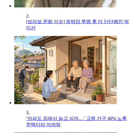
2.
[브라보 문화 이슈] 유방암 투병 후 더 단단해진 박
미선
3.
‘아파도 집에서 늙고 싶어…’ 고령 가구 40% 노후
주택이라 어려워