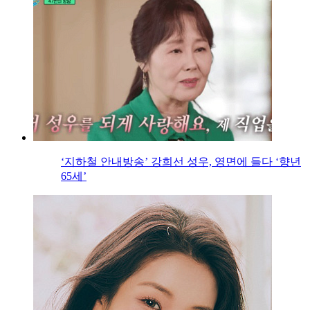
‘지하철 안내방송’ 강희선 성우, 영면에 들다 ‘향년
65세’