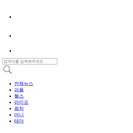
전체뉴스
피플
헬스
라이프
컬처
머니
테마