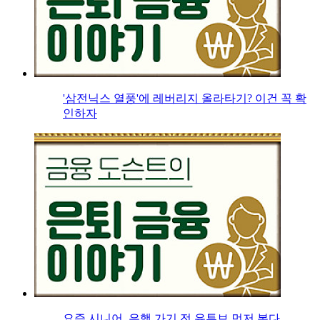
'삼전닉스 열풍'에 레버리지 올라타기? 이건 꼭 확
인하자
요즘 시니어, 은행 가기 전 유튜브 먼저 본다