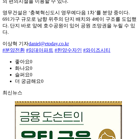
의 편의시설을 이용할 수 있다.
영무건설은 ‘충북혁신도시 영무예다음 1차’를 분양 중이다.
691가구 규모로 남향 위주의 단지 배치와 4베이 구조를 도입했
다. 단지 바로 앞에 호수공원이 있어 공원 조망권을 누릴 수 있
다.
이상혁 기자
daniel@etoday.co.kr
#분양전환
#임대아파트
#한양수자인
#와이즈시티
좋아요
0
화나요
0
슬퍼요
0
더 궁금해요
0
최신뉴스