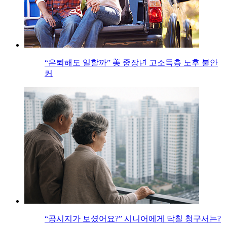
“은퇴해도 일할까” 美 중장년 고소득층 노후 불안
커
“공시지가 보셨어요?” 시니어에게 닥칠 청구서는?