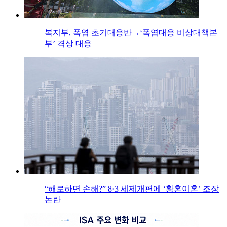
복지부, 폭염 초기대응반→‘폭염대응 비상대책본
부’ 격상 대응
“해로하면 손해?” 8·3 세제개편에 ‘황혼이혼’ 조장
논란