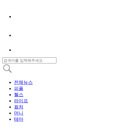
전체뉴스
피플
헬스
라이프
컬처
머니
테마