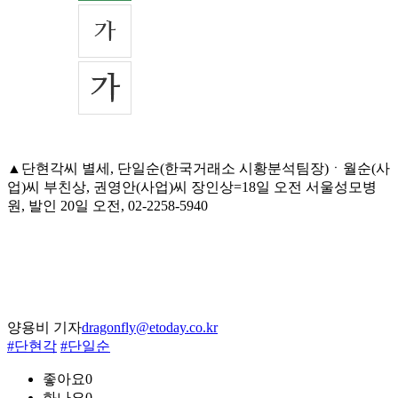
▲단현각씨 별세, 단일순(한국거래소 시황분석팀장)ㆍ월순(사
업)씨 부친상, 권영안(사업)씨 장인상=18일 오전 서울성모병
원, 발인 20일 오전, 02-2258-5940
양용비 기자
dragonfly@etoday.co.kr
#단현각
#단일순
좋아요
0
화나요
0