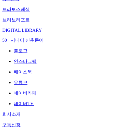
브라보스페셜
브라보리포트
DIGITAL LIBRARY
50+ 시니어 신춘문예
블로그
인스타그램
페이스북
유튜브
네이버카페
네이버TV
회사소개
구독신청