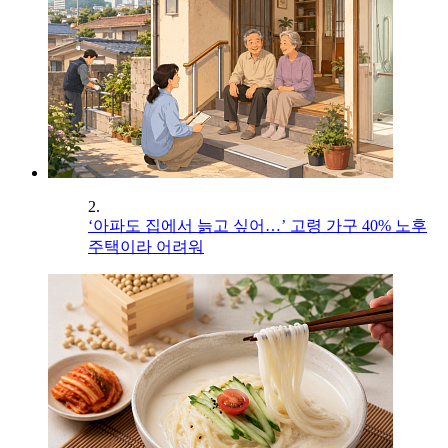
2.
‘아파도 집에서 늙고 싶어…’ 고령 가구 40% 노후
주택이라 어려워