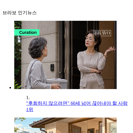
브라보 인기뉴스
1.
"후회하지 않으려면" 60세 넘어 끊어내야 할 사람
1위