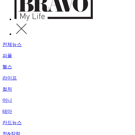
전체뉴스
피플
헬스
라이프
컬처
머니
테마
카드뉴스
컷&칼럼