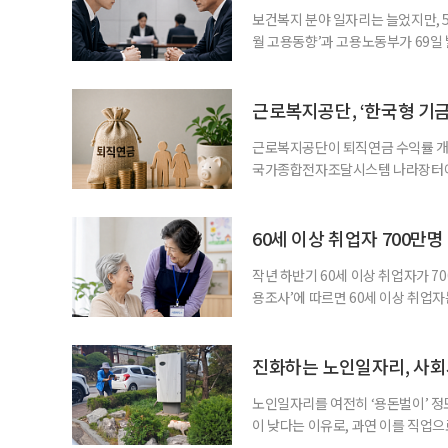
보건복지 분야 일자리는 늘었지만, 5
월 고용동향’과 고용노동부가 69일 발
고용지표와 중장년 구직 흐름 사이의 
고, 15~64세 고용률은 70.2%로 
론 온도차 표면적으로는 5월 고용
근로복지공단, ‘한국형 기
근로복지공단이 퇴직연금 수익률 개선
국가종합전자조달시스템 나라장터에 
직연금 모델 개발’ 연구용역을 발주했
이 지났지만, 계약형 중심 구조로 
득 보장 강화를 위해 기금형 퇴직연
60세 이상 취업자 700만
과거
작년 하반기 60세 이상 취업자가 7
용조사’에 따르면 60세 이상 취업자는
33만4000명 증가했다. 산업별로는 
106만4000명(15.0%), ‘음식점 
증가하고, 음식점 및 주점업은 4만1
진화하는 노인일자리, 사회
노인일자리를 여전히 ‘용돈벌이’ 정
이 낮다는 이유로, 과연 이를 직업
인력개발원이 발표한 ‘2025년 노