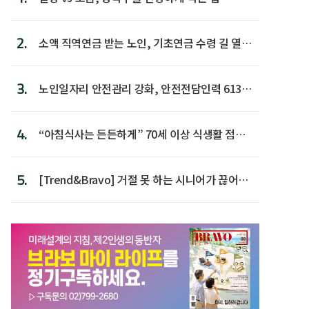
2.
소액 직역연금 받는 노인, 기초연금 수령 길 열린
다
3.
노인일자리 안전관리 강화, 안전전담인력 613명
첫 배치
4.
“아침식사는 든든하게” 70세 이상 식생활 점수
가장 높아
5.
[Trend&Bravo] 거절 못 하는 시니어가 끊어야
할 행동 5