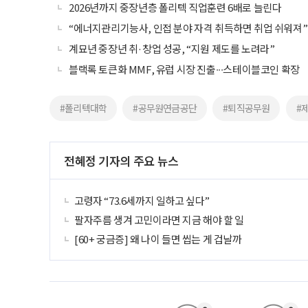
2026년까지 중장년층 폴리텍 직업훈련 6배로 늘린다
“에너지관리기능사, 인접 분야 자격 취득하면 취업 쉬워져”
계묘년 중장년 취·창업 성공, “지원 제도를 노려라”
블랙록 토큰화 MMF, 유럽 시장 진출∙∙∙스테이블코인 확장
#폴리텍대학
#공무원연금공단
#퇴직공무원
#
전혜정 기자의 주요 뉴스
고령자 “73.6세까지 일하고 싶다”
팔자주름 생겨 고민이라면 지금 해야 할 일
[60+ 궁금증] 왜 나이 들면 씹는 게 겁날까