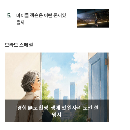
5.
마이클 잭슨은 어떤 존재였
을까
브라보 스페셜
‘경험 無도 환영’ 생애 첫 일자리 도전 설
명서