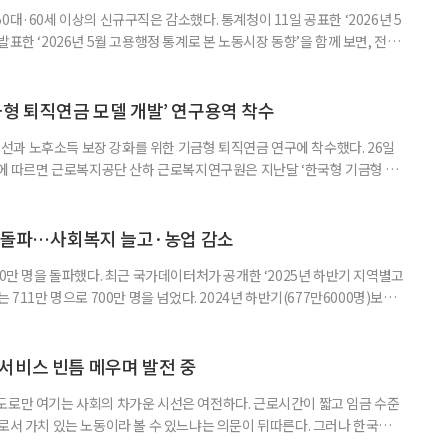
0대·60세 이상의 신규구직은 감소했다. 통계청이 11일 공표한 ‘2026년 5
표한 ‘2026년 5월 고용행정 통계로 본 노동시장 동향’을 함께 보면, 전체
온도차가 드러난다. 5월 취업자는 2912만 명으로 1년 전보다 4만 명 줄었
0.4%포인트 하락했다. 실업률은 2.9%로 0.1%p 올랐다. 겉으론 보합, 속으
시장이 급격히 무너졌다기보다 둔화하는
금형 퇴직연금 모델 개발’ 연구용역 착수
과 노후소득 보장 강화를 위한 기금형 퇴직연금 연구에 착수했다. 26일
따르면 근로복지공단 산하 근로복지연구원은 지난달 ‘한국형 기금형 퇴
다. 연구원은 추진 배경에 대해 “퇴직연금제도는 2005년 도입 이후 20년
인해 낮은 수익률 문제가 지속적으로 제기돼 왔다”며 “수익률 제고와 노후소
금 도입 검토와 한국형 모델 개발이 필요하다”고 밝혔다. 이번 연구는 먼저
명 돌파…사회복지 늘고·농업 감소
00만 명을 돌파했다. 최근 국가데이터처가 공개한 ‘2025년 하반기 지역별고
 711만 명으로 700만 명을 넘었다. 2024년 하반기(677만6000명)보다
‘사회복지서비스업’이 115만2000명(16.2%)으로 가장 많았고, ‘농업’
및 주점업’ 44만6000명(6.3%) 순이었다. 사회복지 서비스업은 15만8000명
000명 증가했다. 반면
서비스 빈틈 메우며 발전 중
도로만 여기는 사회의 차가운 시선은 여전하다. 근로시간이 짧고 임금 수준
으로서 가치 있는 노동이라 볼 수 있느냐는 의문이 뒤따른다. 그러나 한국노인
인 일자리 및 사회활동 지원사업 실태조사’ 결과에 따르면 노인일자리는 고령