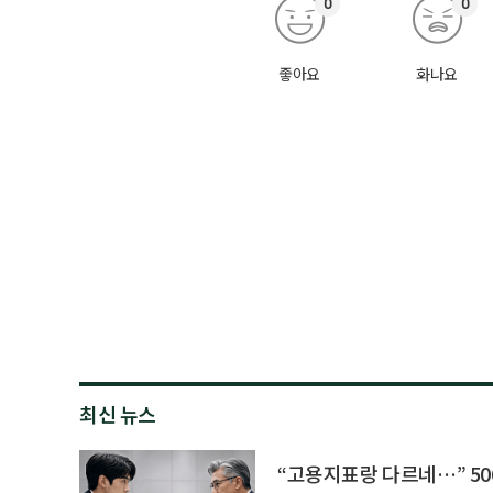
0
0
좋아요
화나요
최신 뉴스
“고용지표랑 다르네…” 50