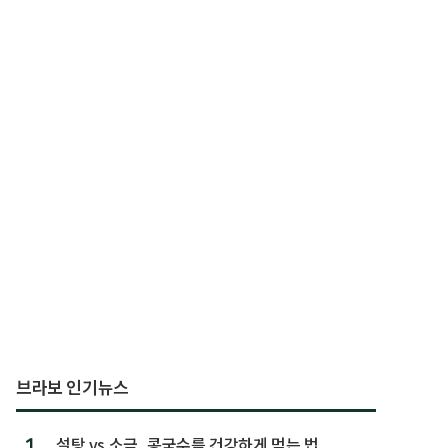
브라보 인기뉴스
1.
설탕 vs 소금, 콩국수를 건강하게 먹는 법