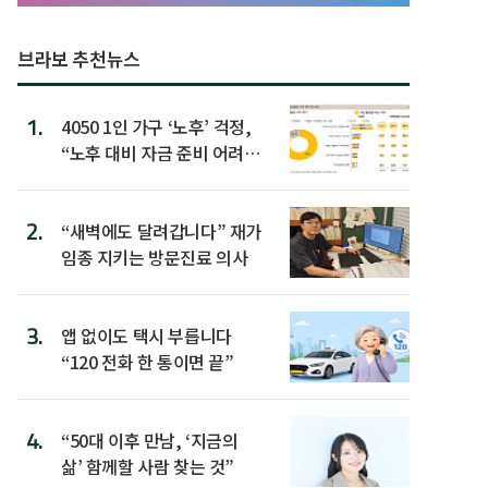
브라보 추천뉴스
1.
4050 1인 가구 ‘노후’ 걱정,
“노후 대비 자금 준비 어려
워”
2.
“새벽에도 달려갑니다” 재가
임종 지키는 방문진료 의사
3.
앱 없이도 택시 부릅니다
“120 전화 한 통이면 끝”
4.
“50대 이후 만남, ‘지금의
삶’ 함께할 사람 찾는 것”