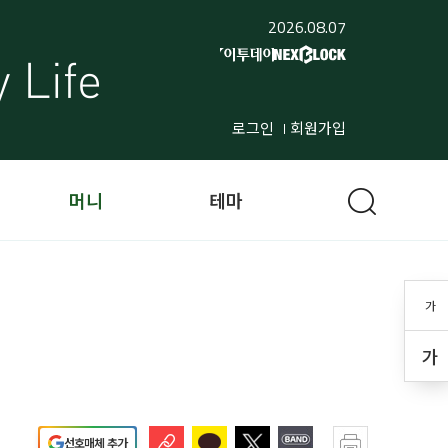
2026.08.07
로그인
회원가입
머니
테마
가
가
선호매체 추가