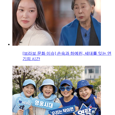
[브라보 문화 이슈] 손숙과 하예린, 세대를 잇는 연
기의 시간