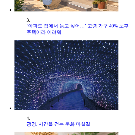
3.
‘아파도 집에서 늙고 싶어…’ 고령 가구 40% 노후
주택이라 어려워
4.
광명, 시간을 걷는 문화 마실길