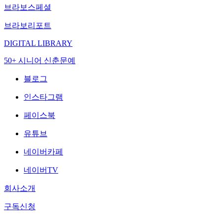
브라보스페셜
브라보리포트
DIGITAL LIBRARY
50+ 시니어 신춘문예
블로그
인스타그램
페이스북
유튜브
네이버카페
네이버TV
회사소개
구독신청