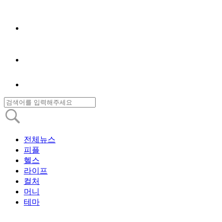
전체뉴스
피플
헬스
라이프
컬처
머니
테마