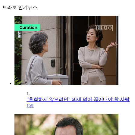
브라보 인기뉴스
1.
"후회하지 않으려면" 60세 넘어 끊어내야 할 사람
1위