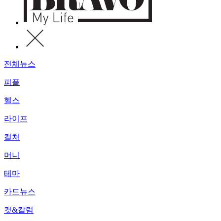
전체뉴스
피플
헬스
라이프
컬처
머니
테마
카드뉴스
컷&칼럼