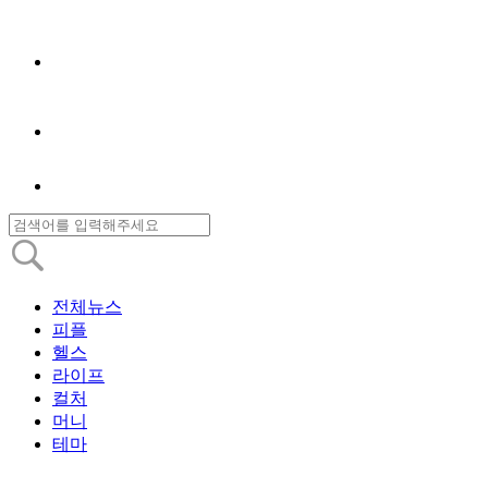
전체뉴스
피플
헬스
라이프
컬처
머니
테마