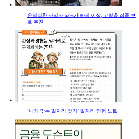
온열질환 사망자 62%가 80세 이상, 고령층 집중 보
호 추진
‘내게 맞는 일자리 찾기’ 일자리 탐험 노트