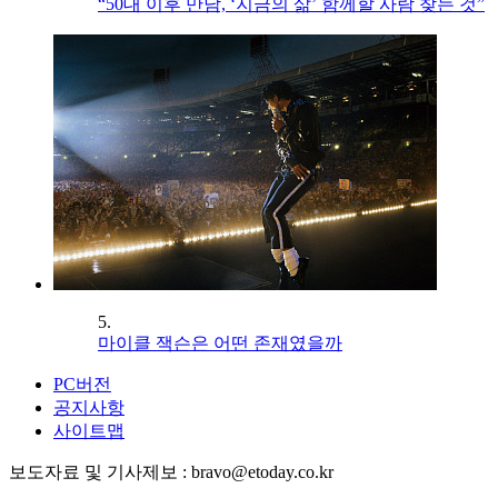
“50대 이후 만남, ‘지금의 삶’ 함께할 사람 찾는 것”
5.
마이클 잭슨은 어떤 존재였을까
PC버전
공지사항
사이트맵
보도자료 및 기사제보 : bravo@etoday.co.kr