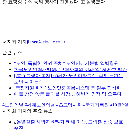
한 표창장 수여 등의 행사가 진행됐다”고 설명했다.
서지희 기자
jhsseo@etoday.co.kr
관련 뉴스
“노인, 독립한 인권 주체” 노인인권기본법 입법청원
한국노인인력개발원, ‘고령사회의 삶과 일’ 제20호 발간
[2025 고령자 통계] 65세가 노인이라고?…실제 느끼는
노인 나이는?
‘국정자원 화재’ 노인맞춤돌봄시스템 등 일부 정상화
애플 참전 앞둔 폴더블 시장… 하반기 경쟁 막 오른다
#노인의날
#세계노인의날
#초고령사회
#국가기록원
#10월2일
서지희 기자의 주요 뉴스
⌞
온열질환 사망자 62%가 80세 이상, 고령층 집중 보호
추진