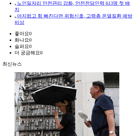
⌞
노인일자리 안전관리 강화, 안전전담인력 613명 첫 배
치
⌞
어지럽고 힘 빠진다면 위험신호, 고령층 온열질환 예방
비상
좋아요
0
화나요
0
슬퍼요
0
더 궁금해요
0
최신뉴스