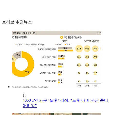
브라보 추천뉴스
1.
4050 1인 가구 ‘노후’ 걱정, “노후 대비 자금 준비
어려워”