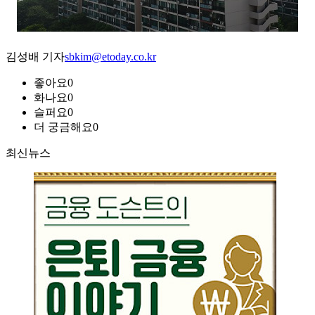
김성배 기자
sbkim@etoday.co.kr
좋아요
0
화나요
0
슬퍼요
0
더 궁금해요
0
최신뉴스