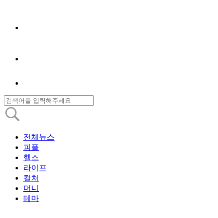
전체뉴스
피플
헬스
라이프
컬처
머니
테마