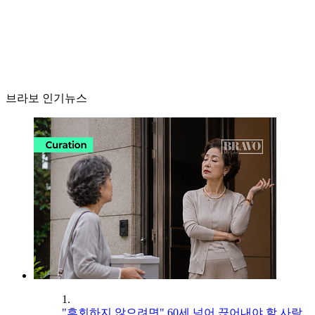
브라보 인기뉴스
1.
"후회하지 않으려면" 60세 넘어 끊어내야 할 사람