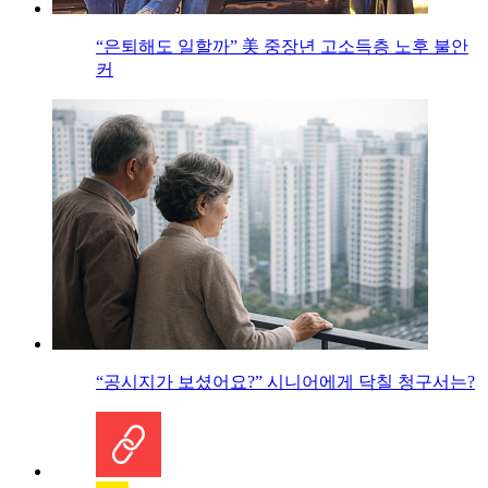
“은퇴해도 일할까” 美 중장년 고소득층 노후 불안
커
“공시지가 보셨어요?” 시니어에게 닥칠 청구서는?