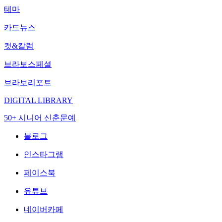
테마
카드뉴스
컷&칼럼
브라보스페셜
브라보리포트
DIGITAL LIBRARY
50+ 시니어 신춘문예
블로그
인스타그램
페이스북
유튜브
네이버카페