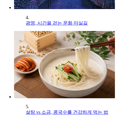
4.
광명, 시간을 걷는 문화 마실길
5.
설탕 vs 소금, 콩국수를 건강하게 먹는 법