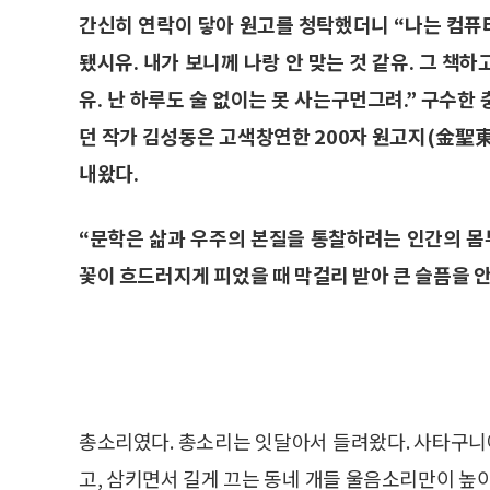
간신히 연락이 닿아 원고를 청탁했더니 “나는 컴퓨터
됐시유. 내가 보니께 나랑 안 맞는 것 같유. 그 책하
유. 난 하루도 술 없이는 못 사는구먼그려.” 구수
던 작가 김성동은 고색창연한 200자 원고지(金聖
내왔다.
“문학은 삶과 우주의 본질을 통찰하려는 인간의 몸
꽃이 흐드러지게 피었을 때 막걸리 받아 큰 슬픔을 안
총소리였다. 총소리는 잇달아서 들려왔다. 사타구
고, 삼키면서 길게 끄는 동네 개들 울음소리만이 높