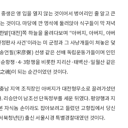
 중생은 영 입을 열지 않는 것이어서 벙어리인 줄 알고 큰
는 것이다. 마당에 깐 멍석에 둘러앉아 식구들이 막 저녁
한밭[대전]쪽 하늘을 올려다보며 “아버지, 아버지, 아버
조선정판사 사건’이라는 미 군정과 그 사냥개들이 쳐놓은 덫
)·송언필(宋彦弼) 선생 같은 선배 독립운동가들이며 인민
여순항쟁·4·3항쟁을 비롯한 지리산·태백산·일월산 같은
之魂)이 되는 순간이었던 것이다.
·충남 지역 조직장인 아버지가 대전형무소로 끌려가셨던
다. 리승만이 남조선 단독정부를 세운 뒤였다. 평양행과 지
 본 자식놈 손이라도 잡아보려고 들렀던 고향집에서 당신
청(서북청년단) 출신 서울시경 특별경찰대였던 것이다.