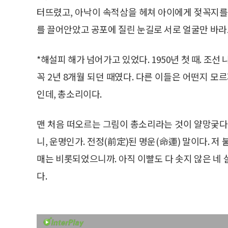
터뜨렸고, 아낙이 속적삼을 헤쳐 아이에게 젖꼭지를
를 끌어안았고 공포에 질린 눈길로 서로 얼굴만 바라
*해설피 해가 넘어가고 있었다. 1950년 첫 때. 조
꼭 2년 8개월 되던 때였다. 다른 이들은 어떤지 모
인데, 총소리이다.
맨 처음 떠오르는 그림이 총소리라는 것이 얄망궂다
니, 운명인가. 전정(前定)된 명운(命運) 말이다. 저
매는 비롯되었으니까. 아직 이빨도 다 솟지 않은 네
다.