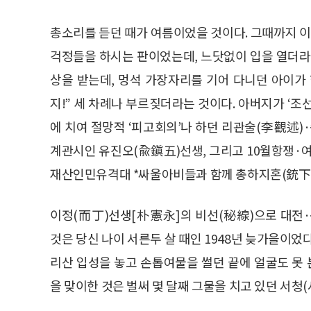
총소리를 듣던 때가 여름이었을 것이다. 그때까지 이
걱정들을 하시는 판이었는데, 느닷없이 입을 열더라
상을 받는데, 멍석 가장자리를 기어 다니던 아이가 
지!” 세 차례나 부르짖더라는 것이다. 아버지가 ‘
에 치여 절망적 ‘피고회의’나 하던 리관술(李觀述
계관시인 유진오(兪鎭五)선생, 그리고 10월항쟁·
재산인민유격대 *싸울아비들과 함께 총하지혼(銃下
이정(而丁)선생[朴憲永]의 비선(秘線)으로 대전
것은 당신 나이 서른두 살 때인 1948년 늦가을이었
리산 입성을 놓고 손톱여물을 썰던 끝에 얼굴도 못
을 맞이한 것은 벌써 몇 달째 그물을 치고 있던 서