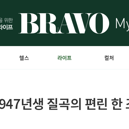
헬스
라이프
컬처
1947년생 질곡의 편린 한