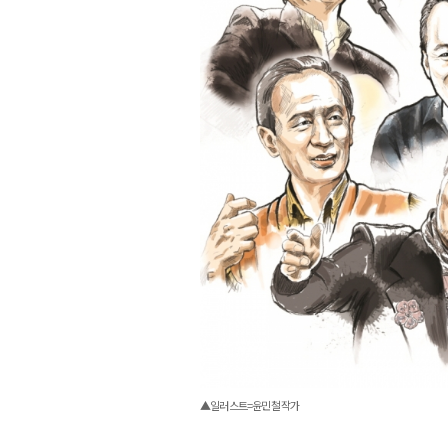
▲일러스트=윤민철 작가