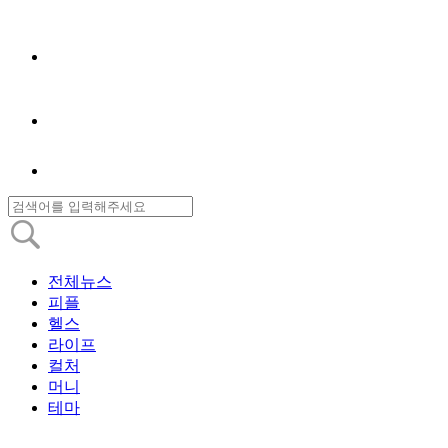
전체뉴스
피플
헬스
라이프
컬처
머니
테마