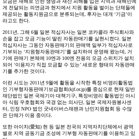
모금은 재해로 인한 생명과 재산 피해를 입은 지역과 재해민에
게 전달되는 의연금과 현지에서 지원 활동을 벌이는 단체들에
제공되는 활동지원금으로 분류되는데, 후자는 대개 ‘기금’이
라고도 한다.
2011년, 그해 6월 일본 적십자사는 일본 코카콜라 주식회사와
손을 잡고 모금 기능이 딸린 자동판매기를 실현시켰다. 일본
적십자사는 그동안 자동판매기의 판매액 일부가 적십자사로
기부되는 ‘지원형자동판매기’를 설치하여 운영해 왔는데, 거
기에 판매기 본체에 10엔과 100엔 전용의 모금 스위치가 설치
되어 ‘이용자가 직접 모금할 수 있는’ 새로운 형태의 자동판매
기를 추가한 것이다.
이런 시도는 2011년 9월에 활동을 시작한 특정 비영리활동법
인 기부형자동판매기보급협회(kjf.or.jp)를 중심으로 현재 일반
재단법인 일본 국제기아 대책기구, 특정비영리 활동법인 아시
아 식림 우호협회와 국경 없는 의사단, 일본 국제자원봉사센
터, 인정 NPO 법인 굿네이버스재팬과 난민지원협회 등 수많
은 단체가 이용 중이다.
또한 아이치(愛知) 현 등 일본 전국의 지역자치단체에서 광역
별로 지역 공동기금 조성에 기부형 자동판매기를 이용하고 있