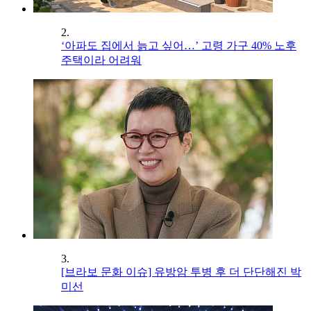
2.
‘아파도 집에서 늙고 싶어…’ 고령 가구 40% 노후
주택이라 어려워
3.
[브라보 문화 이슈] 유방암 투병 후 더 단단해진 박
미선