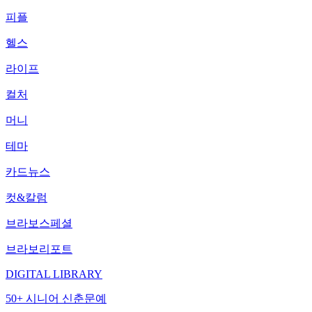
피플
헬스
라이프
컬처
머니
테마
카드뉴스
컷&칼럼
브라보스페셜
브라보리포트
DIGITAL LIBRARY
50+ 시니어 신춘문예