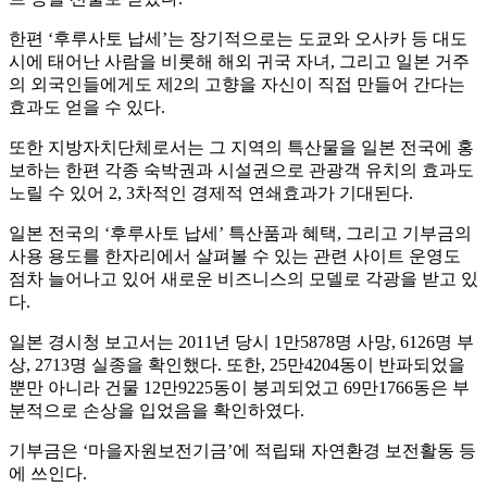
한편 ‘후루사토 납세’는 장기적으로는 도쿄와 오사카 등 대도
시에 태어난 사람을 비롯해 해외 귀국 자녀, 그리고 일본 거주
의 외국인들에게도 제2의 고향을 자신이 직접 만들어 간다는
효과도 얻을 수 있다.
또한 지방자치단체로서는 그 지역의 특산물을 일본 전국에 홍
보하는 한편 각종 숙박권과 시설권으로 관광객 유치의 효과도
노릴 수 있어 2, 3차적인 경제적 연쇄효과가 기대된다.
일본 전국의 ‘후루사토 납세’ 특산품과 혜택, 그리고 기부금의
사용 용도를 한자리에서 살펴볼 수 있는 관련 사이트 운영도
점차 늘어나고 있어 새로운 비즈니스의 모델로 각광을 받고 있
다.
일본 경시청 보고서는 2011년 당시 1만5878명 사망, 6126명 부
상, 2713명 실종을 확인했다. 또한, 25만4204동이 반파되었을
뿐만 아니라 건물 12만9225동이 붕괴되었고 69만1766동은 부
분적으로 손상을 입었음을 확인하였다.
기부금은 ‘마을자원보전기금’에 적립돼 자연환경 보전활동 등
에 쓰인다.