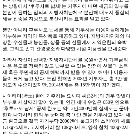
는 상황에서 ‘후루사토 납세’는 거주지에 내던 세금의 일부를
본인이 원하는 임의의 지방자치단체로 분산해 대도시 중심의
세금 집중을 지방으로 분산시키는 효과를 얻고 있다.
뿐만 아니라 후루사토 납세를 통해 기부하는 이용자들에게는
기부하는 지역의 특산품을 제공하고 있다. 지방자치단체의 다
양한 수산물과 농산물, 상품 등의 선물에서 지역온천의 숙박
권, 그리고 인기 관광명소와 다양한 시설 이용권을 보내준다.
따라서 자신이 선택한 지방자치단체를 응원하면서 기부금의
사용 용도를 정확히 알고 납부할 수 있는 장점에 선물과 소득
세 혹은 주민세의 공제 혜택까지 받을 수 있어 해마다 이용자
들이 크게 늘고 있다. 도입 첫해인 2008년 기부자는 총 3만 명
정도의 수준이었지만, 2014년에는 총 15만 명이 참가했다.
사이타마(埼玉) 현에 거주하는 요시다 씨(32세)의 경우 맞벌이
부부로 세살짜리 딸이 있는데, 연간 세대 수입은 650만엔으로
‘후루사토 납세’ 공제 한도는 약 12만4000엔에 실제로는 군마
현과 나가사키 현의 두 군데에 총 10만 엔을 기부하고 있다. 세
금 환급으로 결국 자기부담 2000엔에 불고기와 스키야키 세트
1.1kg×5세트, 고시히카리 쌀 10kg×3세트, 양식 참치 400g×2세
트 등을 선물로 받았다.