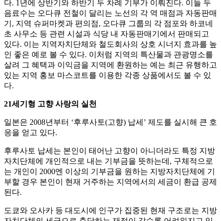
다. 1년에 상반기와 하반기 두 차례 기부가 이뤄진다. 이들 두
음료수는 오다큐 전철이 달리는 노선의 각 역 매점과 자동판매
기, 지역 슈퍼마켓과 편의점, 오다큐 그룹의 각 점포와 하코네
초 사무소 등 관련 시설과 식당 내 자동판매기에서 판매되고
있다. 이는 지역자치단체와 철도회사의 상호 시너지 효과를 높
인 좋은 예로 볼 수 있다. 이처럼 지역의 특산물과 관광명소를
살려 그 혜택과 이익금을 지역에 환원하는 예는 최근 유행하고
있는 지역 홍보 마스코트를 이용한 각종 상품에서도 볼 수 있
다.
21세기형 고향 사랑의 실천
일본은 2008년부터 ‘후루사토(고향) 납세’ 제도를 실시해 큰 호
응을 얻고 있다.
후루사토 납세는 본인이 태어난 고향이 아니더라도 특정 지방
자치단체에 개인적으로 내는 기부금을 뜻하는데, 구체적으로
는 개인이 2000엔 이상의 기부금을 원하는 지방자치단체에 기
부할 경우 본인이 현재 거주하는 지역에서의 세금이 환급 공제
된다.
도쿄와 오사카 등 대도시에 인구가 집중된 현재 구조로는 지방
자치단체의 세금으로 충당하는 재정이 갈수록 어려워지고 있