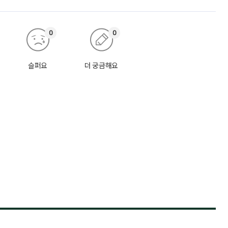
0
0
슬퍼요
더 궁금해요