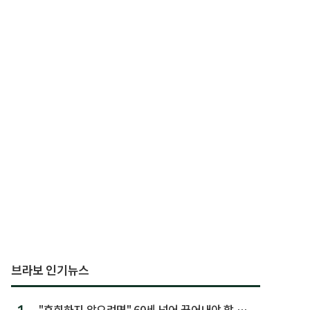
브라보 인기뉴스
1.
"후회하지 않으려면" 60세 넘어 끊어내야 할 사