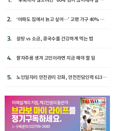
람 1위
2.
‘아파도 집에서 늙고 싶어…’ 고령 가구 40% 노
후 주택이라 어...
3.
설탕 vs 소금, 콩국수를 건강하게 먹는 법
4.
팔자주름 생겨 고민이라면 지금 해야 할 일
5.
노인일자리 안전관리 강화, 안전전담인력 613명
첫 배치