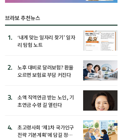
브라보 추천뉴스
1.
‘내게 맞는 일자리 찾기’ 일자
리 탐험 노트
2.
노후 대비로 달러보험? 환율
오르면 보험료 부담 커진다
3.
소액 직역연금 받는 노인, 기
초연금 수령 길 열린다
4.
초고령사회 ‘제1차 국가인구
전략 기본계획’에 담길 정책