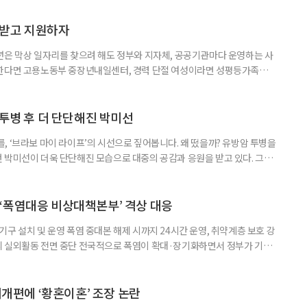
담받고 지원하자
년은 막상 일자리를 찾으려 해도 정부와 지자체, 공공기관마다 운영하는 사
원한다면 고용노동부 중장년내일센터, 경력 단절 여성이라면 성평등가족부
득을 함께 원한다면 보건복지부 노인일자리사업이 출발점이 될 수 있다.
 활용하는 것만으로도 새로운 일을 시작하는 문턱이 훨씬 낮아진다. 취업
 국민취업지원제도 구직활동이 쉽지 않은 사람을 위한 제도다. 개인별 취
 투병 후 더 단단해진 박미선
, ‘브라보 마이 라이프’의 시선으로 짚어봅니다. 왜 떴을까? 유방암 투병을
 박미선이 더욱 단단해진 모습으로 대중의 공감과 응원을 받고 있다. 그러
널에 출연한 그는 방송 활동을 그만하라는 악성 댓글을 받았다고 고백해 눈
삶을 이어가고 있는 박미선은 왜 이전보다 더 큰 관심과 사랑을 받고 있을
 소식 박미선은 재치 있는 말솜씨와 공감 능력으로
‘폭염대응 비상대책본부’ 격상 대응
구 설치 및 운영 폭염 중대본 해제 시까지 24시간 운영, 취약계층 보호 강
리 실외활동 전면 중단 전국적으로 폭염이 확대·장기화하면서 정부가 기존
’로 격상했다. 7일 보건복지부에 따르면 정은경 장관 주재로 폭염 대응
본부를 구성·운영하기로 했다. 이번 조치는 지난 2일 폭염 중앙재난안전대
령된 이후에도 폭염이 전국적으로 확대되고 장기화한 데 따른 것이다. 기존에
제개편에 ‘황혼이혼’ 조장 논란