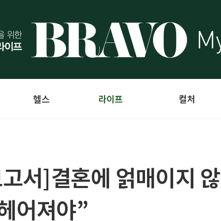
헬스
라이프
컬처
보고서]결혼에 얽매이지 않는
 헤어져야”