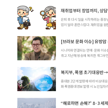
재취업부터 창업까지, 상
은퇴 후 다시 일을 시작하려는 중장
업이 달라 혼란스럽다. 재취업을 
여성새로일하기센터, 사회참여와 소
자신의 상황에 맞는 지원기관을 알고
준비부터 구직 수당까지 고용노동부
[브라보 문화 이슈] 유방암
업 지원 계획을 세
시니어와 연결되는 연예·문화 이슈를
겪고 지난해 방송에 복귀한 개그우먼
나 최근 개그맨 김영철의 유튜브 채
길을 끌었다. 투병 이후에도 자신의 
까. 오랜 방송 생활 뒤 전해진 투병
복지부, 폭염 초기대응반→
중대본 2단계 발령에 따라 비상대응기
화 폭염중대경보 발령 시 노인일자
초기대응반을 ‘폭염대응 비상대책본부
긴급회의를 열고 폭염대응 비상대책
책본부(중대본) 2단계(심각)가 발
“해로하면 손해?” 8·3 세
운영