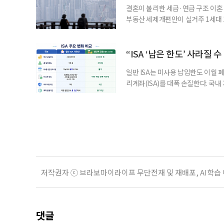
결혼이 불리한 세금·연금 구조 이혼 
부동산 세제개편안이 실거주 1세대 1
고령 부부에게는 혼인을 유지하는 
세는 개인별로 부과하지만, 1세대 
부가 각자 집 한 채씩을 보유하면 한
“ISA ‘남은 한도’ 사라질 
일반 ISA는 미사용 납입한도 이월 
리계좌(ISA)를 대폭 손질한다. 국
금융 ISA’를 새로 만들고, 일정 
기존 ISA 가입자라면 이번 개편안에
기 때문이다. 지난 3일 발표된 세제
저작권자 ⓒ 브라보마이라이프 무단전재 및 재배포, AI학습
댓글