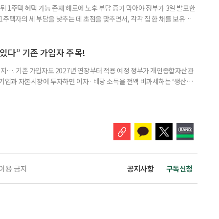
뒤 1주택 혜택 가능 존재 해로에 노후 부담 증가 막아야 정부가 3일 발표한
주택자의 세 부담을 낮추는 데 초점을 맞추면서, 각각 집 한 채를 보유한
것보다 이혼이 경제적으로 유리해질 수 있다는 분석이 나온다. 종합부동산
1주택 공제와 세액공제 적용 여부는 부부를 하나의 세대로 묶어 판단한다. 부
 세대가 두 채를 가진 것으로 보지만, 실제 이혼해 주거와 생계를 분
수 있다” 기존 가입자 주목!
폐지…. 기존 가입자도 2027년 연장부터 적용 예정 정부가 개인종합자산관
내 기업과 자본시장에 투자하면 이자· 배당 소득을 전액 비과세하는 ‘생산적
소득 이하 청년에게는 납입액의 10%를 소득공제 해주는 방안도 추진한다. 다만
 주목해야 한다. 그동안 사용하지 않고 쌓아둔 ISA 납입한도가 사라질 수 있
개편안이 국회 통과 후 그대로 시행된다면 법 시행 전 본
 이용 금지
공지사항
구독신청