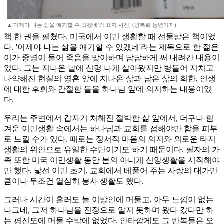
▲'이제야 나는 삶을 얘기할 수 있겠네'의 표지 사진. (양복희 동년기자)
책 한 권을 펼쳤다. 미국에서 이민 생활할 때 선물받은 책이었
다. '이제야 나는 삶을 얘기할 수 있겠네'라는 제목으로 한 젊은
이가 중병이 들어 죽음을 맞이하며 담담하게 써 내려간 내용이
었다. 그는 지나온 날에 신명 나게 살아왔지만 병들어 지치고
나약해진 현실의 영혼 앞에 지나온 삶과 남은 삶의 회한, 인생
에 대한 후회와 간절함 들을 하나님 앞에 의지하는 내용이었
다.
우리는 주변에서 갑자기 처해진 절박한 삶 앞에서, 더구나 힘
겨운 이민생활 속에서는 하나님과 교회를 접해야만 함을 피부
로 느낄 수가 있다. 때로는 정서적 마음의 의지와 외로운 타지
생활의 위안으로 유일한 수단이기도 하기 때문이다. 필자의 가
족 또한 미국 이민생활 동안 본의 아니게 신앙생활을 시작해야
만 했다. 낯선 이민 초기, 교회에서 베풀어 주는 사랑의 대가만
큼이나 무조건 열심히 봉사 생활도 했다.
그러나 시간이 흘러도 늘 이방인에 머물고, 아무 느낌이 없는
나그네, 그저 하나님을 진정으로 알지 못하며 왔다 갔다만 하
는 평신도에 머물 수밖에 없었다. 안타깝게도 그 반복들은 오