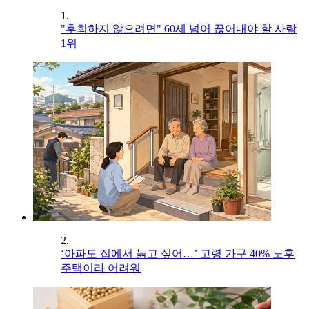
1.
"후회하지 않으려면" 60세 넘어 끊어내야 할 사람
1위
2.
‘아파도 집에서 늙고 싶어…’ 고령 가구 40% 노후
주택이라 어려워