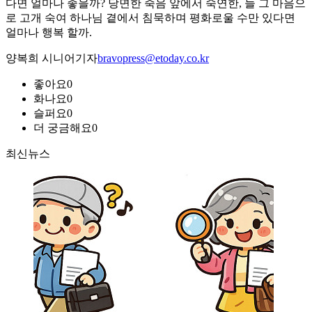
다면 얼마나 좋을까? 당면한 죽음 앞에서 숙연한, 늘 그 마음으
로 고개 숙여 하나님 곁에서 침묵하며 평화로울 수만 있다면
얼마나 행복 할까.
양복희 시니어기자
bravopress@etoday.co.kr
좋아요
0
화나요
0
슬퍼요
0
더 궁금해요
0
최신뉴스