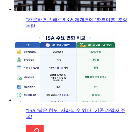
“해로하면 손해?” 8·3 세제개편에 ‘황혼이혼’ 조장
논란
“ISA ‘남은 한도’ 사라질 수 있다” 기존 가입자 주
목!