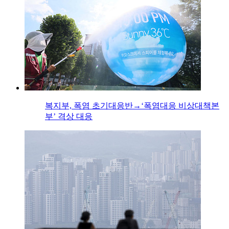
복지부, 폭염 초기대응반→‘폭염대응 비상대책본
부’ 격상 대응