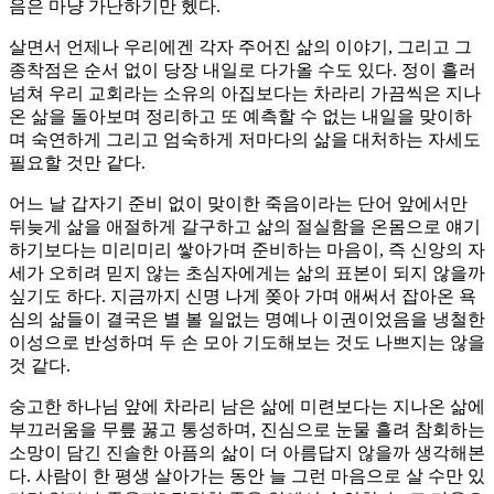
음은 마냥 가난하기만 헸다.
살면서 언제나 우리에겐 각자 주어진 삶의 이야기, 그리고 그
종착점은 순서 없이 당장 내일로 다가올 수도 있다. 정이 흘러
넘쳐 우리 교회라는 소유의 아집보다는 차라리 가끔씩은 지나
온 삶을 돌아보며 정리하고 또 예측할 수 없는 내일을 맞이하
며 숙연하게 그리고 엄숙하게 저마다의 삶을 대처하는 자세도
필요할 것만 같다.
어느 날 갑자기 준비 없이 맞이한 죽음이라는 단어 앞에서만
뒤늦게 삶을 애절하게 갈구하고 삶의 절실함을 온몸으로 얘기
하기보다는 미리미리 쌓아가며 준비하는 마음이, 즉 신앙의 자
세가 오히려 믿지 않는 초심자에게는 삶의 표본이 되지 않을까
싶기도 하다. 지금까지 신명 나게 쫒아 가며 애써서 잡아온 욕
심의 삶들이 결국은 별 볼 일없는 명예나 이권이었음을 냉철한
이성으로 반성하며 두 손 모아 기도해보는 것도 나쁘지는 않을
것 같다.
숭고한 하나님 앞에 차라리 남은 삶에 미련보다는 지나온 삶에
부끄러움을 무릎 꿇고 통성하며, 진심으로 눈물 흘려 참회하는
소망이 담긴 진솔한 아픔의 삶이 더 아름답지 않을까 생각해본
다. 사람이 한 평생 살아가는 동안 늘 그런 마음으로 살 수만 있