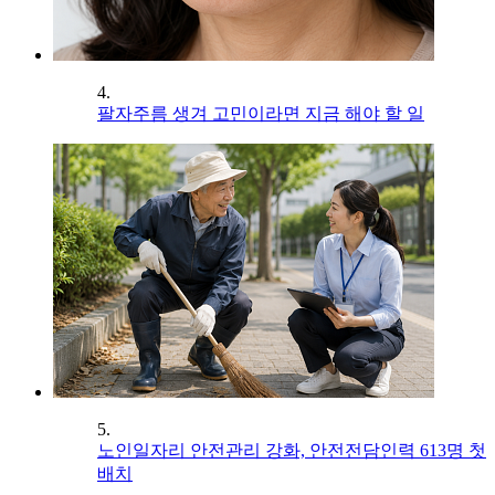
4.
팔자주름 생겨 고민이라면 지금 해야 할 일
5.
노인일자리 안전관리 강화, 안전전담인력 613명 첫
배치