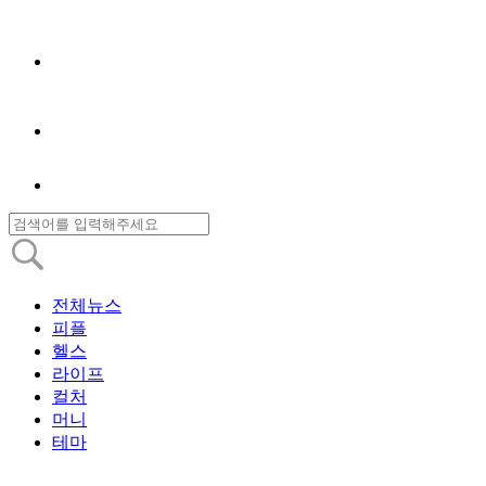
전체뉴스
피플
헬스
라이프
컬처
머니
테마