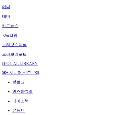
머니
테마
카드뉴스
컷&칼럼
브라보스페셜
브라보리포트
DIGITAL LIBRARY
50+ 시니어 신춘문예
블로그
인스타그램
페이스북
유튜브