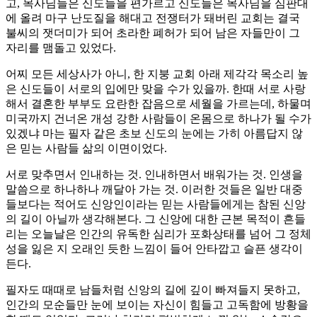
고, 목사님들은 신도들을 편가르고 신도들은 목사님을 심판대
에 올려 마구 난도질을 해대고 전쟁터가 돼버린 교회는 결국
불씨의 잿더미가 되어 초라한 폐허가 되어 남은 자들만이 그
자리를 맴돌고 있었다.
어찌 모든 세상사가 아니, 한 지붕 교회 아래 제각각 목소리 높
은 신도들이 서로의 입에만 맞을 수가 있을까. 한때 서로 사랑
해서 결혼한 부부도 요란한 잡음으로 세월을 가르는데, 하물며
미국까지 건너온 개성 강한 사람들이 온몸으로 하나가 될 수가
있겠냐 마는 필자 같은 초보 신도의 눈에는 가히 아름답지 않
은 믿는 사람들 삶의 이면이었다.
서로 맞추면서 인내하는 것. 인내하면서 배워가는 것. 인생을
말씀으로 하나하나 깨달아 가는 것. 이러한 것들은 일반 대중
들보다는 적어도 신앙인이라는 믿는 사람들에게는 참된 신앙
의 길이 아닐까 생각해본다. 그 신앙에 대한 근본 목적이 흔들
리는 오늘날은 인간의 유독한 심리가 포화상태를 넘어 그 정체
성을 잃은 지 오래인 듯한 느낌이 들어 안타깝고 슬픈 생각이
든다.
필자도 때때로 남들처럼 신앙의 길에 깊이 빠져들지 못하고,
인간의 모순들만 눈에 보이는 자신이 힘들고 고독함에 방황을