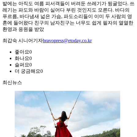
밭에는 아직도 여름 피서객들이 버려둔 쓰레기가 뒹굴었다. 쓰
레기는 파도와 바람이 실어다 부린 것인지도 모른다. 바다의
푸르름, 바다냄새 넓은 가슴, 파도소리들이 이미 두 사람의 영
혼에 들어왔다 친구의 남자친구는 너무도 쉽게 필자의 열열한
환영과 응원을 받았
최갑숙 시니어기자
bravopress@etoday.co.kr
좋아요
0
화나요
0
슬퍼요
0
더 궁금해요
0
최신뉴스