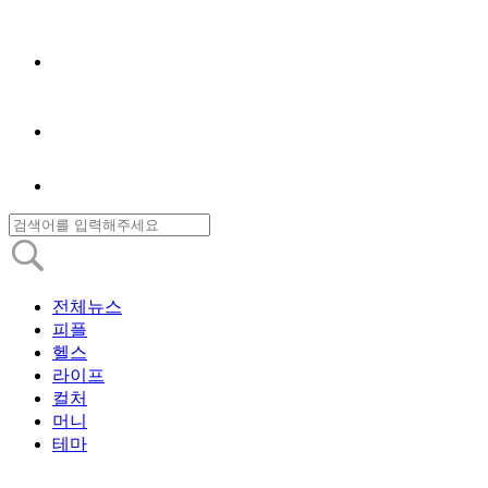
전체뉴스
피플
헬스
라이프
컬처
머니
테마