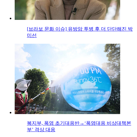
[브라보 문화 이슈] 유방암 투병 후 더 단단해진 박
미선
복지부, 폭염 초기대응반→‘폭염대응 비상대책본
부’ 격상 대응