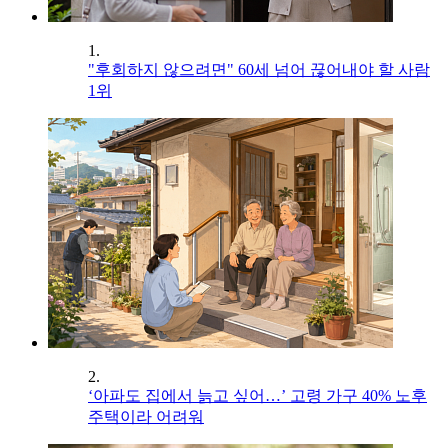
1.
"후회하지 않으려면" 60세 넘어 끊어내야 할 사람
1위
2.
‘아파도 집에서 늙고 싶어…’ 고령 가구 40% 노후
주택이라 어려워