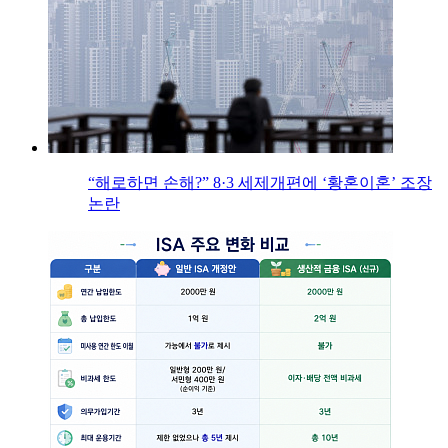
“해로하면 손해?” 8·3 세제개편에 ‘황혼이혼’ 조장
논란