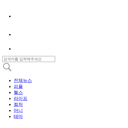
전체뉴스
피플
헬스
라이프
컬처
머니
테마