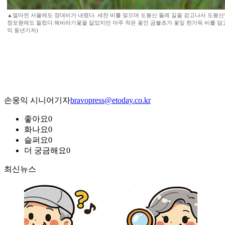
▲얼마전 서울에도 장대비가 내렸다. 세찬 비를 맞으며 도봉산 둘레 길을 걷고나서 도봉산
창포원에도 들렀다.해바라기꽃을 닮았지만 아주 작은 꽃인 금불초가 꽃잎 한가득 비를 담고
익 동년기자)
손웅익 시니어기자
bravopress@etoday.co.kr
좋아요
0
화나요
0
슬퍼요
0
더 궁금해요
0
최신뉴스