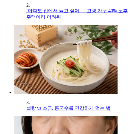
2.
‘아파도 집에서 늙고 싶어…’ 고령 가구 40% 노후
주택이라 어려워
3.
설탕 vs 소금, 콩국수를 건강하게 먹는 법