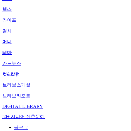
헬스
라이프
컬처
머니
테마
카드뉴스
컷&칼럼
브라보스페셜
브라보리포트
DIGITAL LIBRARY
50+ 시니어 신춘문예
블로그