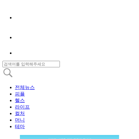
전체뉴스
피플
헬스
라이프
컬처
머니
테마