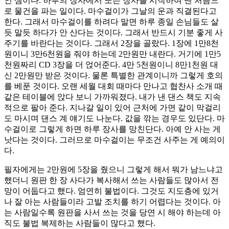
인 셈이다. 하루의 장사에서 또는 장사를 시작하여 맨 처음으
로 물건을 파는 일이다. 마수걸이가 그날의 운과 직결된다고
한다. 그래서 마수걸이를 하려다 말면 하루 종일 손님들도 살
듯 말듯 하다가 안 산다는 것이다. 그래서 반드시 기분 좋게 사
주기를 바란다는 것이다. 그래서 2장을 골랐다. 1장에 1만8천
원이니 3만6천원을 줘야 하는데 2만원만 내란다. 거기에 1만5
천원짜리 CD 3장을 더 얹어준다. 4만 5천원이니 8만1천원 대
신 2만원만 받은 것이다. 물론 특별한 관계이니까 그렇게 호의
를 베푼 것이다. 오랜 세월 대회 때마다 만나고 협찬사 소개 때
같은 테이블에 앉다 보니 가까워졌다. 내가 낸 댄스 책도 지속
적으로 팔아 준다. 지나갈 일이 있어 근처에 가면 같이 막걸리
도 마시며 댄스 계 얘기도 나눈다. 값을 깎는 경우도 있단다. 마
수걸이로 그렇게 하면 하루 장사를 망친단다. 아예 안 사는 게
낫다는 것이다. 그러므로 마수걸이는 무조건 사주는 게 예의이
다.
필자에게는 2만원에 5장을 줬으니 그렇게 해서 뭐가 남느냐고
했더니 원판 한 장 사다가 복사해서 쓰는 사람들도 많아서 전
망이 어둡다고 했다. 엄연히 불법이다. 그것도 지도층에 있거
나 잘 아는 사람들이라 고발 조치를 하기 어렵다는 것이다. 아
는 사람일수록 원판을 사서 쓰는 것을 당연 시 해야 하는데 아
직도 불법 복제하는 사람들이 많다고 했다.