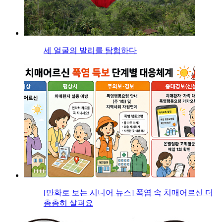
세 얼굴의 발리를 탐험하다
[만화로 보는 시니어 뉴스] 폭염 속 치매어르신 더
촘촘히 살펴요