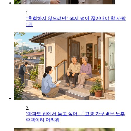
1.
"후회하지 않으려면" 60세 넘어 끊어내야 할 사람
1위
2.
‘아파도 집에서 늙고 싶어…’ 고령 가구 40% 노후
주택이라 어려워