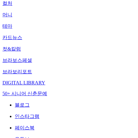
컬처
머니
테마
카드뉴스
컷&칼럼
브라보스페셜
브라보리포트
DIGITAL LIBRARY
50+ 시니어 신춘문예
블로그
인스타그램
페이스북