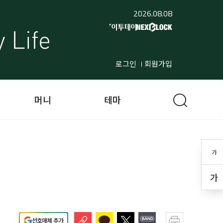
2026.08.08
로그인
회원가입
머니
테마
가
가
선호매체 추가