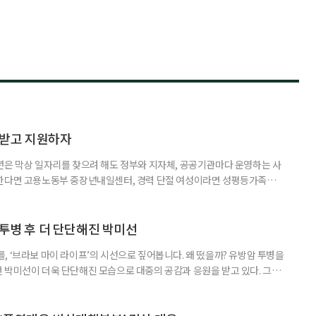
담받고 지원하자
년은 막상 일자리를 찾으려 해도 정부와 지자체, 공공기관마다 운영하는 사
원한다면 고용노동부 중장년내일센터, 경력 단절 여성이라면 성평등가족부
득을 함께 원한다면 보건복지부 노인일자리사업이 출발점이 될 수 있다.
 활용하는 것만으로도 새로운 일을 시작하는 문턱이 훨씬 낮아진다. 취업
 국민취업지원제도 구직활동이 쉽지 않은 사람을 위한 제도다. 개인별 취
 투병 후 더 단단해진 박미선
, ‘브라보 마이 라이프’의 시선으로 짚어봅니다. 왜 떴을까? 유방암 투병을
 박미선이 더욱 단단해진 모습으로 대중의 공감과 응원을 받고 있다. 그러
널에 출연한 그는 방송 활동을 그만하라는 악성 댓글을 받았다고 고백해 눈
삶을 이어가고 있는 박미선은 왜 이전보다 더 큰 관심과 사랑을 받고 있을