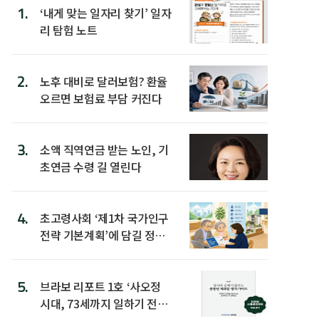
1.
‘내게 맞는 일자리 찾기’ 일자
리 탐험 노트
2.
노후 대비로 달러보험? 환율
오르면 보험료 부담 커진다
3.
소액 직역연금 받는 노인, 기
초연금 수령 길 열린다
4.
초고령사회 ‘제1차 국가인구
전략 기본계획’에 담길 정책
은
5.
브라보 리포트 1호 ‘사오정
시대, 73세까지 일하기 전략’