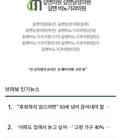
브라보 인기뉴스
1.
"후회하지 않으려면" 60세 넘어 끊어내야 할 사
람 1위
2.
‘아파도 집에서 늙고 싶어…’ 고령 가구 40% 노
후 주택이라 어...