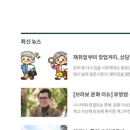
최신 뉴스
재취업부터 창업까지, 상
은퇴 후 다시 일을 시작하려는 중장
업이 달라 혼란스럽다. 재취업을 
여성새로일하기센터, 사회참여와 소
자신의 상황에 맞는 지원기관을 알고
준비부터 구직 수당까지 고용노동부
[브라보 문화 이슈] 유방암
업 지원 계획을 세
시니어와 연결되는 연예·문화 이슈를
겪고 지난해 방송에 복귀한 개그우먼
나 최근 개그맨 김영철의 유튜브 채
길을 끌었다. 투병 이후에도 자신의 