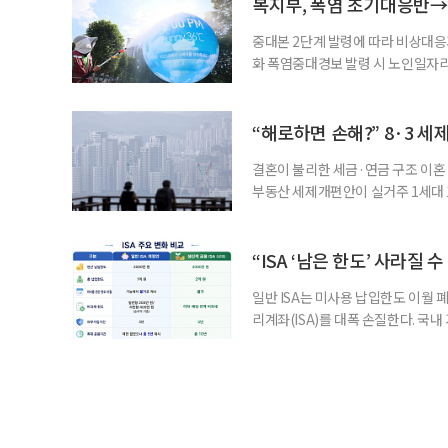
까. 오랜 방송 생활 뒤 전해진 투병
복지부, 폭염 초기대응반→
중대본 2단계 발령에 따라 비상대응기
화 폭염중대경보 발령 시 노인일자
초기대응반을 ‘폭염대응 비상대책본부
긴급회의를 열고 폭염대응 비상대책
책본부(중대본) 2단계(심각)가 발
“해로하면 손해?” 8·3 세
운영
결혼이 불리한 세금·연금 구조 이혼 
부동산 세제개편안이 실거주 1세대 1
고령 부부에게는 혼인을 유지하는 
세는 개인별로 부과하지만, 1세대 
부가 각자 집 한 채씩을 보유하면 한
“ISA ‘남은 한도’ 사라질 
일반 ISA는 미사용 납입한도 이월 
리계좌(ISA)를 대폭 손질한다. 국
금융 ISA’를 새로 만들고, 일정 
기존 ISA 가입자라면 이번 개편안에
기 때문이다. 지난 3일 발표된 세제