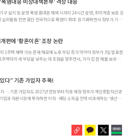
 소식 박미선은 재치 있는 말솜씨와 공감 능력으로
‘폭염대응 비상대책본부’ 격상 대응
구 설치 및 운영 폭염 중대본 해제 시까지 24시간 운영, 취약계층 보호 강
리 실외활동 전면 중단 전국적으로 폭염이 확대·장기화하면서 정부가 기존
’로 격상했다. 7일 보건복지부에 따르면 정은경 장관 주재로 폭염 대응
본부를 구성·운영하기로 했다. 이번 조치는 지난 2일 폭염 중앙재난안전대
령된 이후에도 폭염이 전국적으로 확대되고 장기화한 데 따른 것이다. 기존에
제개편에 ‘황혼이혼’ 조장 논란
뒤 1주택 혜택 가능 존재 해로에 노후 부담 증가 막아야 정부가 3일 발표한
주택자의 세 부담을 낮추는 데 초점을 맞추면서, 각각 집 한 채를 보유한
것보다 이혼이 경제적으로 유리해질 수 있다는 분석이 나온다. 종합부동산
1주택 공제와 세액공제 적용 여부는 부부를 하나의 세대로 묶어 판단한다. 부
 세대가 두 채를 가진 것으로 보지만, 실제 이혼해 주거와 생계를 분
수 있다” 기존 가입자 주목!
폐지…. 기존 가입자도 2027년 연장부터 적용 예정 정부가 개인종합자산관
내 기업과 자본시장에 투자하면 이자· 배당 소득을 전액 비과세하는 ‘생산적
소득 이하 청년에게는 납입액의 10%를 소득공제 해주는 방안도 추진한다. 다만
 주목해야 한다. 그동안 사용하지 않고 쌓아둔 ISA 납입한도가 사라질 수 있
개편안이 국회 통과 후 그대로 시행된다면 법 시행 전 본