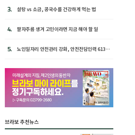
3.
설탕 vs 소금, 콩국수를 건강하게 먹는 법
4.
팔자주름 생겨 고민이라면 지금 해야 할 일
5.
노인일자리 안전관리 강화, 안전전담인력 613명
첫 배치
브라보 추천뉴스